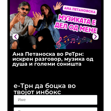
Ана Петаноска во РеТрн:
Ри
искрен разговор, музика од
го
душа и големи соништа
За
и 
е-Трн да боцка во
твојот инбокс