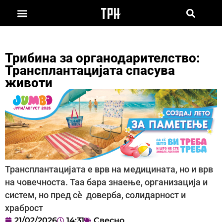
Трибина за органодарителство:
Трансплантацијата спасува
животи
Трансплантацијата е врв на медицината, но и врв
на човечноста. Таа бара знаење, организација и
систем, но пред сè доверба, солидарност и
храброст
21/02/2026
14:31
Свесно