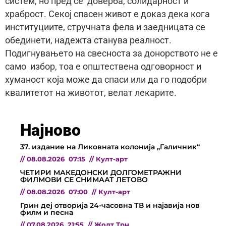
систем, но пред сè доверба, солидарност и
храброст. Секој спасен живот е доказ дека кога
институциите, стручната фела и заедницата се
обединети, надежта станува реалност.
Подигнувањето на свесноста за донорството не е
само избор, тоа е општествена одговорност и
хуманост која може да спаси или да го подобри
квалитетот на животот, велат лекарите.
Најново
37. издание на Ликовната колонија „Галичник“
//
08.08.2026
07:15
//
Култ-арт
ЧЕТИРИ МАКЕДОНСКИ ДОЛГОМЕТРАЖНИ
ФИЛМОВИ СЕ СНИМААТ ЛЕТОВО
//
08.08.2026
07:00
//
Култ-арт
Грин деј отворија 24-часовна ТВ и најавија нов
филм и песна
//
07.08.2026
21:55
//
Жолт Трн