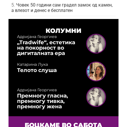
Човек 50 години сам градел замок од камен,
а влезот и денес е бесплатен
КОЛУМНИ
Адријана Георгиев
„Tradwife“, естетика
на покорност во
дигиталната ера
Катарина Лука
Телото слуша
Адријана Георгиев
Премногу гласна,
премногу тивка,
премногу жена
БОЦКАМЕ ВО САБОТА