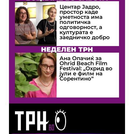
Центар Јадро,
простор каде
уметноста има
политичка
одговорност, а
културата е
заедничко добро
НЕДЕЛЕН ТРН
Ана Опачиќ за
Оhrid Beach Film
Festival: „Охрид во
јули е филм на
Сорентино“