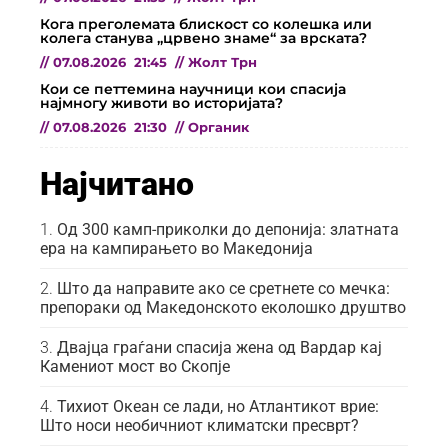
Кога преголемата блискост со колешка или
колега станува „црвено знаме“ за врската?
//
07.08.2026
21:45
//
Жолт Трн
Кои се петтемина научници кои спасија
најмногу животи во историјата?
//
07.08.2026
21:30
//
Органик
Најчитано
Од 300 камп-приколки до депонија: златната
ера на кампирањето во Македонија
Што да направите ако се сретнете со мечка:
препораки од Македонското еколошко друштво
Двајца граѓани спасија жена од Вардар кај
Камениот мост во Скопје
Тихиот Океан се лади, но Атлантикот врие:
Што носи необичниот климатски пресврт?