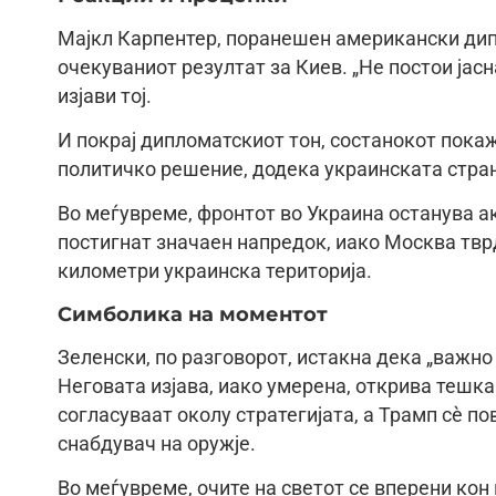
Мајкл Карпентер, поранешен американски дипл
очекуваниот резултат за Киев. „Не постои јас
изјави тој.
И покрај дипломатскиот тон, состанокот пока
политичко решение, додека украинската стра
Во меѓувреме, фронтот во Украина останува ак
постигнат значаен напредок, иако Москва твр
километри украинска територија.
Симболика на моментот
Зеленски, по разговорот, истакна дека „важно 
Неговата изјава, иако умерена, открива тешка
согласуваат околу стратегијата, а Трамп сè пов
снабдувач на оружје.
Во меѓувреме, очите на светот се вперени кон