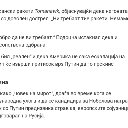
кански ракети
Tomahawk
, објаснувајќи дека неговата
 со доволен дострел. „Ни требаат тие ракети. Немам
обро да не ви требаат.“ Подоцна истакнал дека и
 сопствена одбрана.
 бил „реален“ и дека Америка не сака ескалација на
п ќе изврши притисок врз Путин да го прекине
ина
 како „човек на мирот“, доаѓа во време кога се
ѓународна улога и да се кандидира за Нобелова нагр
к со Путин предизвика страв кај европските сојузниц
говарал на Русија.