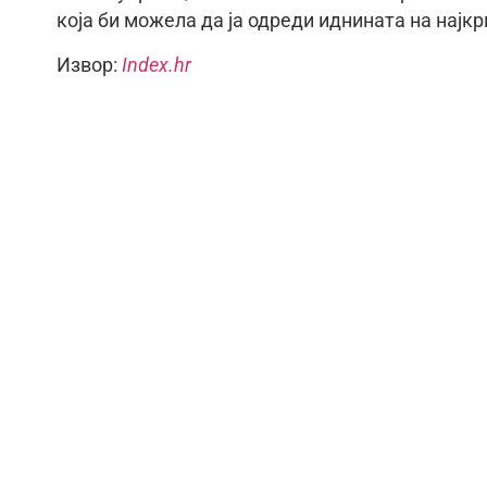
која би можела да ја одреди иднината на најк
Извор:
Index.hr