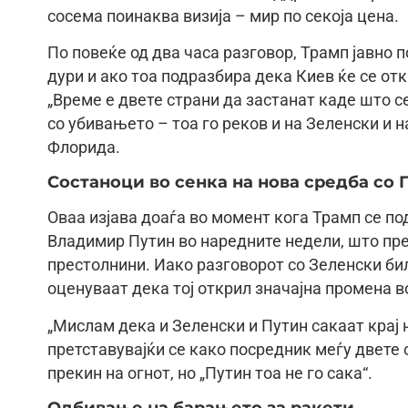
сосема поинаква визија – мир по секоја цена.
По повеќе од два часа разговор, Трамп јавно п
дури и ако тоа подразбира дека Киев ќе се отк
„Време е двете страни да застанат каде што се
со убивањето – тоа го реков и на Зеленски и на
Флорида.
Состаноци во сенка на нова средба со 
Оваа изјава доаѓа во момент кога Трамп се по
Владимир Путин во наредните недели, што пре
престолнини. Иако разговорот со Зеленски би
оценуваат дека тој открил значајна промена в
„Мислам дека и Зеленски и Путин сакаат крај н
претставувајќи се како посредник меѓу двете 
прекин на огнот, но „Путин тоа не го сака“.
Одбивање на барањето за ракети