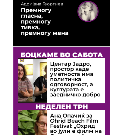
Адријана Георгиев
Премногу
гласна,
премногу
тивка,
премногу жена
БОЦКАМЕ ВО САБОТА
Центар Јадро,
простор каде
уметноста има
политичка
одговорност, а
културата е
заедничко добро
НЕДЕЛЕН ТРН
Ана Опачиќ за
Оhrid Beach Film
Festival: „Охрид
во јули е филм на