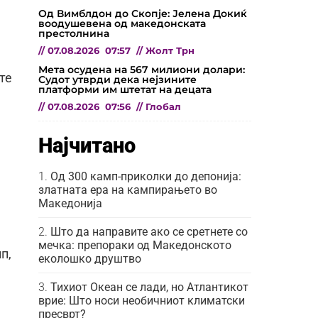
Од Вимблдон до Скопје: Јелена Докиќ
воодушевена од македонската
престолнина
//
07.08.2026
07:57
//
Жолт Трн
Мета осудена на 567 милиони долари:
те
Судот утврди дека нејзините
платформи им штетат на децата
//
07.08.2026
07:56
//
Глобал
Најчитано
Од 300 камп-приколки до депонија:
златната ера на кампирањето во
Македонија
Што да направите ако се сретнете со
мечка: препораки од Македонското
п,
еколошко друштво
Тихиот Океан се лади, но Атлантикот
врие: Што носи необичниот климатски
пресврт?