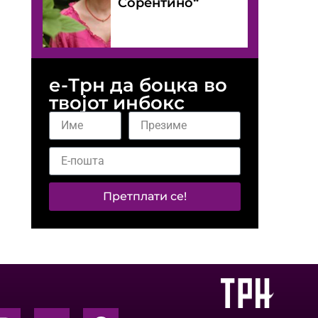
Сорентино“
е-Трн да боцка во
твојот инбокс
Претплати се!