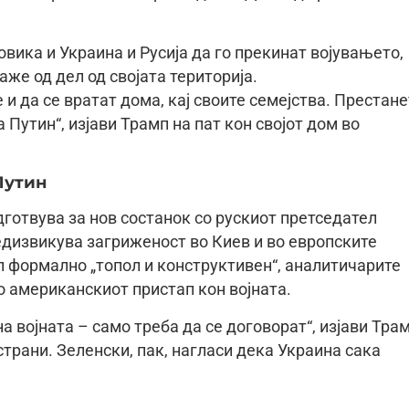
овика и Украина и Русија да го прекинат војувањето,
аже од дел од својата територија.
 и да се вратат дома, кај своите семејства. Престане
 Путин“, изјави Трамп на пат кон својот дом во
Путин
дготвува за нов состанок со рускиот претседател
дизвикува загриженост во Киев и во европските
л формално „топол и конструктивен“, аналитичарите
о американскиот пристап кон војната.
а војната – само треба да се договорат“, изјави Трам
страни. Зеленски, пак, нагласи дека Украина сака