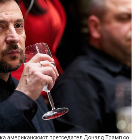
ека американскиот претседател Доналд Трамп со