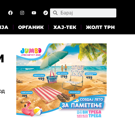
ИЈА
ОРГАНИК
ХАЈ-ТЕК
ЖОЛТ ТРН
и
од