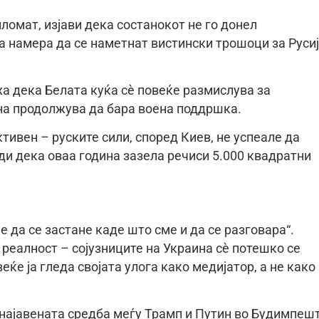
омат, изјави дека состанокот не го донел
на намера да се наметнат вистински трошоци за Русиј
жа дека Белата куќа сè повеќе размислува за
на продолжува да бара воена поддршка.
тивен – руските сили, според Киев, не успеале да
ди дека оваа година зазела речиси 5.000 квадратни
е да се застане каде што сме и да се разговара“.
 реалност – сојузниците на Украина сè потешко се
еќе ја гледа својата улога како медијатор, а не како
 најавената средба меѓу Трамп и Путин во Будимпешт