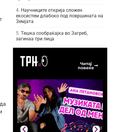
Научниците открија сложен
екосистем длабоко под површината на
е
Земјата
Тешка сообраќајка во Загреб,
загинаа три лица
Читај
повеќе
ада
и