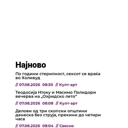
Најново
По години стерилност, сексот се враќа
во Холивуд
//
07.08.2026
08:30
//
Култ-арт
Теодосија Нтоку и Масимо Полидори
вечерва на „Охридско лето“
//
07.08.2026
08:08
//
Култ-арт
Делови од три скопски општини
денеска без струја, прекини до четири
часа
//
07.08.2026
08:04
//
Свесно