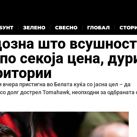
БУНТ
ЗЕЛЕНО
СВЕСНО
ГЛОБАЛ
СТОР
дозна што всушност
по секоја цена, дур
еритории
вчера пристигна во Белата куќа со јасна цел – да
 со долг дострел Tomahawk, неопходни за одбраната 