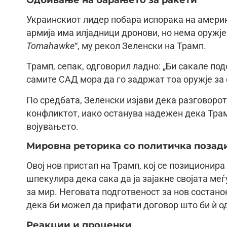
Украинскиот лидер побара испорака на амери
армија има илјадници дронови, но нема оружје
Tomahawke
“, му рекол Зеленски на Трамп.
Трамп, сепак, одговорил ладно: „Би сакале под
самите САД мора да го задржат тоа оружје за
По средбата, Зеленски изјави дека разговорот
конфликтот, иако останува надежен дека Трам
војувањето.
Мировна реторика со политичка позад
Овој нов пристап на Трамп, кој се позиционира
шпекулира дека сака да ја зајакне својата ме
за мир. Неговата подготвеност за нов состано
дека би можел да прифати договор што би ѝ од
Реакции и проценки