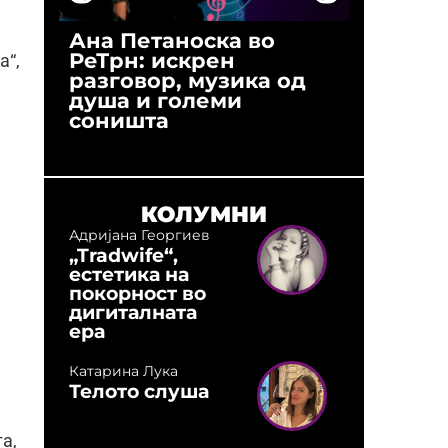
Ана Петаноска во
Ристо 
РеТрн: искрен
(Арханг
а“,
разговор, музика од
години
душа и големи
студио:
соништа
музика,
оловни
КОЛУМНИ
Адријана Георгиев
„Tradwife“,
естетика на
покорност во
дигиталната
ера
Катарина Лука
Телото слуша
а,