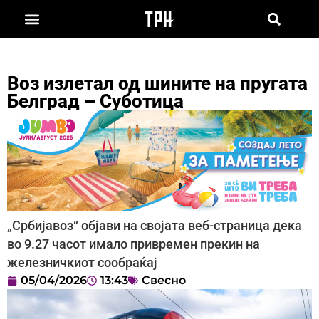
Воз излетал од шините на пругата
Белград – Суботица
„Србијавоз“ објави на својата веб-страница дека
во 9.27 часот имало привремен прекин на
железничкиот сообраќај
05/04/2026
13:43
Свесно