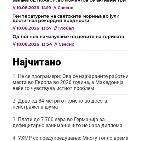
закана од пожари, во моментов се активни три
//
10.08.2026
14:19
//
Свесно
Температурите на светските мориња во јули
достигнаа рекордни вредности
//
10.08.2026
13:57
//
Глобал
Од полноќ намалување на цените на горивата
//
10.08.2026
13:54
//
Свесно
Најчитано
Не се програмери: Ова се најбараните работни
места во Европа во 2026 година, а Македонија
веќе го чувствува истиот проблем
Дрво од 84 метри откриено во досега
неистражена шума
Плати до 7.700 евра во Германија за
дефицитарно занимање што не бара диплома
УХМР со предупредување: Многу топло време