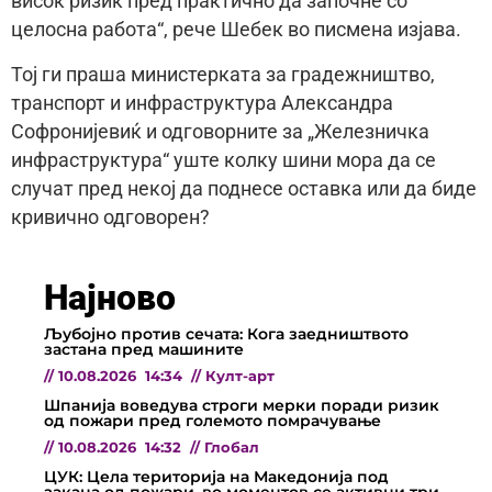
висок ризик пред практично да започне со
целосна работа“, рече Шебек во писмена изјава.
Тој ги праша министерката за градежништво,
транспорт и инфраструктура Александра
Софронијевиќ и одговорните за „Железничка
инфраструктура“ уште колку шини мора да се
случат пред некој да поднесе оставка или да биде
кривично одговорен?
Најново
Љубојно против сечата: Кога заедништвото
застана пред машините
//
10.08.2026
14:34
//
Култ-арт
Шпанија воведува строги мерки поради ризик
од пожари пред големото помрачување
//
10.08.2026
14:32
//
Глобал
ЦУК: Цела територија на Македонија под