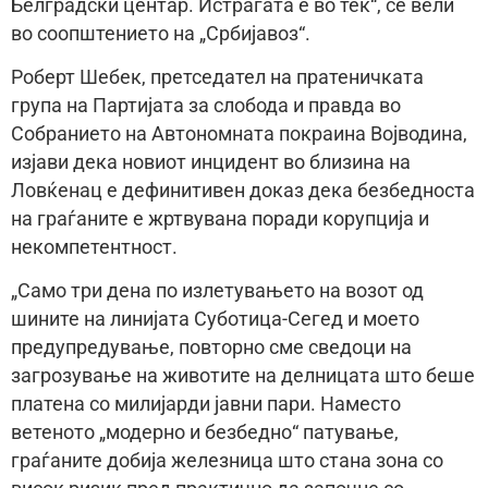
Белградски центар. Истрагата е во тек“, се вели
во соопштението на „Србијавоз“.
Роберт Шебек, претседател на пратеничката
група на Партијата за слобода и правда во
Собранието на Автономната покраина Војводина,
изјави дека новиот инцидент во близина на
Ловќенац е дефинитивен доказ дека безбедноста
на граѓаните е жртвувана поради корупција и
некомпетентност.
„Само три дена по излетувањето на возот од
шините на линијата Суботица-Сегед и моето
предупредување, повторно сме сведоци на
загрозување на животите на делницата што беше
платена со милијарди јавни пари. Наместо
ветеното „модерно и безбедно“ патување,
граѓаните добија железница што стана зона со