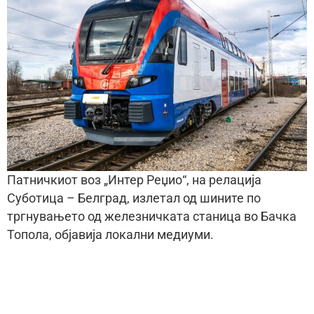
Патничкиот воз „Интер Реџио“, на релација
Суботица – Белград, излетал од шините по
тргнувањето од железничката станица во Бачка
Топола, објавија локални медиуми.