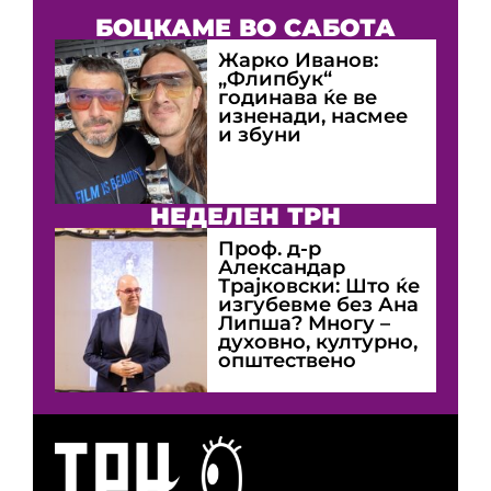
БОЦКАМЕ ВО САБОТА
Жарко Иванов:
„Флипбук“
годинава ќе ве
изненади, насмее
и збуни
НЕДЕЛЕН ТРН
Проф. д-р
Александар
Трајковски: Што ќе
изгубевме без Ана
Липша? Многу –
духовно, културно,
општествено