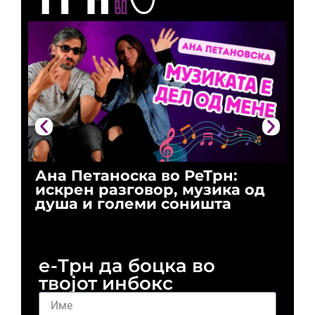
Ана Петаноска во РеТрн:
Ри
искрен разговор, музика од
го
душа и големи соништа
За
и 
е-Трн да боцка во
твојот инбокс