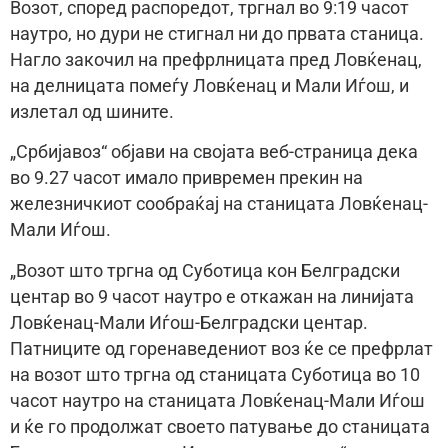
Возот, според распоредот, тргнал во 9:19 часот
наутро, но дури не стигнал ни до првата станица.
Нагло закочил на префрлницата пред Ловќенац,
на делницата помеѓу Ловќенац и Мали Иѓош, и
излетал од шините.
„Србијавоз“ објави на својата веб-страница дека
во 9.27 часот имало привремен прекин на
железничкиот сообраќај на станицата Ловќенац-
Мали Иѓош.
„Возот што тргна од Суботица кон Белградски
центар во 9 часот наутро е откажан на линијата
Ловќенац-Мали Иѓош-Белградски центар.
Патниците од горенаведениот воз ќе се префрлат
на возот што тргна од станицата Суботица во 10
часот наутро на станицата Ловќенац-Мали Иѓош
и ќе го продолжат своето патување до станицата