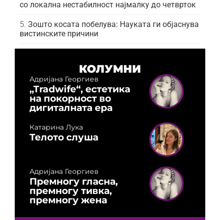
со локална нестабилност најмалку до четврток
Зошто косата побелува: Науката ги објаснува
вистинските причини
КОЛУМНИ
Адријана Георгиев
„Tradwife“, естетика
на покорност во
дигиталната ера
Катарина Лука
Телото слуша
Адријана Георгиев
Премногу гласна,
премногу тивка,
премногу жена