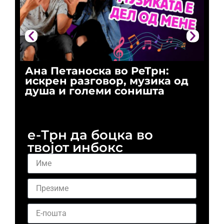
Ана Петаноска во РеТрн:
Ри
искрен разговор, музика од
го
душа и големи соништа
За
и 
е-Трн да боцка во
твојот инбокс