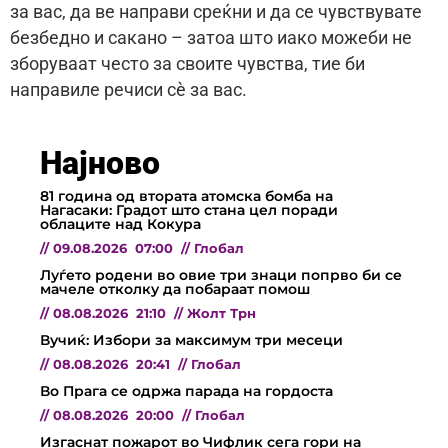
за вас, да ве направи среќни и да се чувствувате
безбедно и сакано – затоа што иако можеби не
зборуваат често за своите чувства, тие би
направиле речиси сè за вас.
Најново
81 година од втората атомска бомба на
Нагасаки: Градот што стана цел поради
облаците над Кокура
//
09.08.2026
07:00
//
Глобал
Луѓето родени во овие три знаци попрво би се
мачеле отколку да побараат помош
//
08.08.2026
21:10
//
Жолт Трн
Вучиќ: Избори за максимум три месеци
//
08.08.2026
20:41
//
Глобал
Во Прага се одржа парада на гордоста
//
08.08.2026
20:00
//
Глобал
Изгаснат пожарот во Чифлик сега гори на