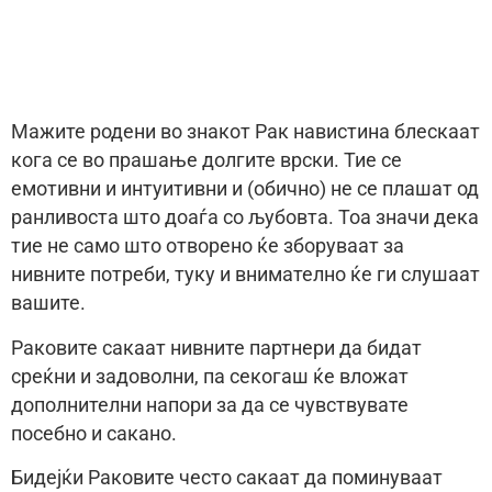
Мажите родени во знакот Рак навистина блескаат
кога се во прашање долгите врски. Тие се
емотивни и интуитивни и (обично) не се плашат од
ранливоста што доаѓа со љубовта. Тоа значи дека
тие не само што отворено ќе зборуваат за
нивните потреби, туку и внимателно ќе ги слушаат
вашите.
Раковите сакаат нивните партнери да бидат
среќни и задоволни, па секогаш ќе вложат
дополнителни напори за да се чувствувате
посебно и сакано.
Бидејќи Раковите често сакаат да поминуваат