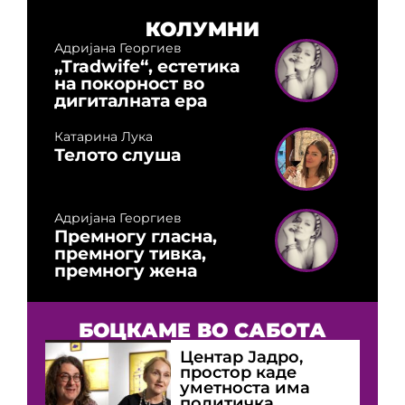
КОЛУМНИ
Адријана Георгиев
„Tradwife“, естетика
на покорност во
дигиталната ера
Катарина Лука
Телото слуша
Адријана Георгиев
Премногу гласна,
премногу тивка,
премногу жена
БОЦКАМЕ ВО САБОТА
Центар Јадро,
простор каде
уметноста има
политичка