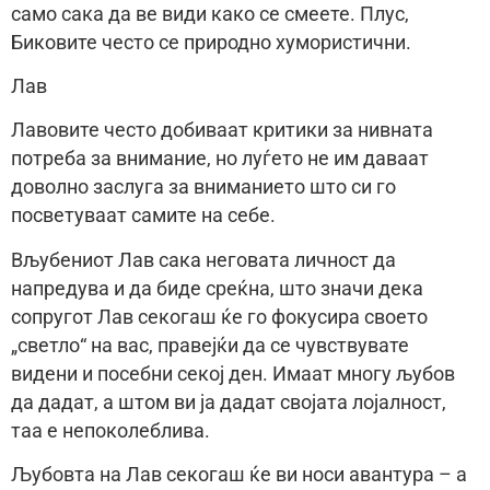
само сака да ве види како се смеете. Плус,
Биковите често се природно хумористични.
Лав
Лавовите често добиваат критики за нивната
потреба за внимание, но луѓето не им даваат
доволно заслуга за вниманието што си го
посветуваат самите на себе.
Вљубениот Лав сака неговата личност да
напредува и да биде среќна, што значи дека
сопругот Лав секогаш ќе го фокусира своето
„светло“ на вас, правејќи да се чувствувате
видени и посебни секој ден. Имаат многу љубов
да дадат, а штом ви ја дадат својата лојалност,
таа е непоколеблива.
Љубовта на Лав секогаш ќе ви носи авантура – а