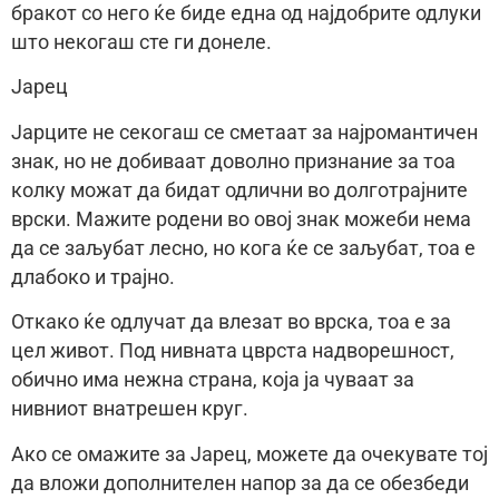
бракот со него ќе биде една од најдобрите одлуки
што некогаш сте ги донеле.
Јарец
Јарците не секогаш се сметаат за најромантичен
знак, но не добиваат доволно признание за тоа
колку можат да бидат одлични во долготрајните
врски. Мажите родени во овој знак можеби нема
да се заљубат лесно, но кога ќе се заљубат, тоа е
длабоко и трајно.
Откако ќе одлучат да влезат во врска, тоа е за
цел живот. Под нивната цврста надворешност,
обично има нежна страна, која ја чуваат за
нивниот внатрешен круг.
Ако се омажите за Јарец, можете да очекувате тој
да вложи дополнителен напор за да се обезбеди