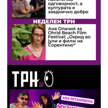
одговорност, а
културата е
заедничко добро
НЕДЕЛЕН ТРН
Ана Опачиќ за
Оhrid Beach Film
Festival: „Охрид во
јули е филм на
Сорентино“