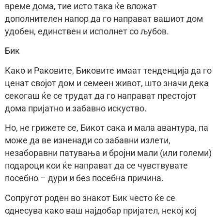
време дома, тие исто така ќе вложат
дополнителен напор да го направат вашиот дом
удобен, единствен и исполнет со љубов.
Бик
Како и Раковите, Биковите имаат тенденција да го
ценат својот дом и семеен живот, што значи дека
секогаш ќе се трудат да го направат престојот
дома пријатно и забавно искуство.
Но, не грижете се, Бикот сака и мала авантура, па
може да ве изненади со забавни излети,
незаборавни патувања и бројни мали (или големи)
подароци кои ќе направат да се чувствувате
посебно – дури и без посебна причина.
Сопругот роден во знакот Бик често ќе се
однесува како ваш најдобар пријател, некој кој