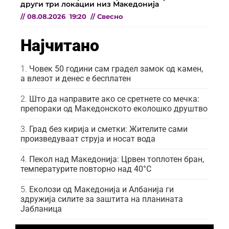
други три локации низ Македонија
//
08.08.2026
19:20
//
Свесно
Најчитано
Човек 50 години сам градел замок од камен,
а влезот и денес е бесплатен
Што да направите ако се сретнете со мечка:
препораки од Македонското еколошко друштво
Град без кирија и сметки: Жителите сами
произведуваат струја и носат вода
Пекол над Македонија: Црвен топлотен бран,
температурите повторно над 40°C
Еколози од Македонија и Албанија ги
здружија силите за заштита на планината
Јабланица