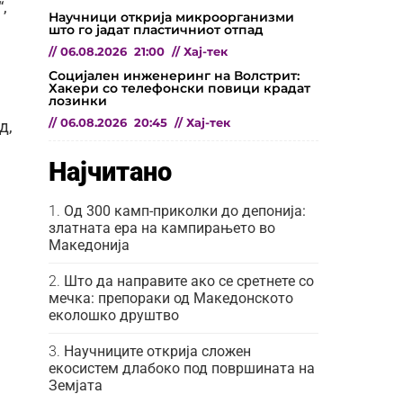
,
Научници открија микроорганизми
што го јадат пластичниот отпад
//
06.08.2026
21:00
//
Хај-тек
Социјален инженеринг на Волстрит:
Хакери со телефонски повици крадат
лозинки
//
06.08.2026
20:45
//
Хај-тек
д,
Најчитано
Од 300 камп-приколки до депонија:
златната ера на кампирањето во
Македонија
Што да направите ако се сретнете со
мечка: препораки од Македонското
еколошко друштво
Научниците открија сложен
екосистем длабоко под површината на
Земјата