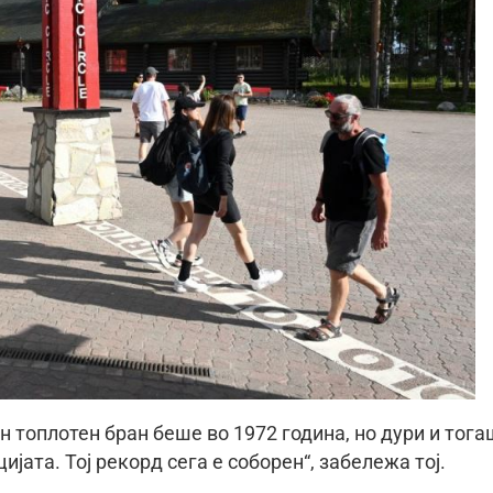
 топлотен бран беше во 1972 година, но дури и тога
ијата. Тој рекорд сега е соборен“, забележа тој.