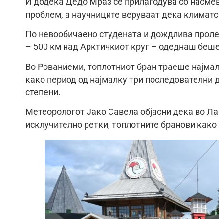
И додека Дедо Мраз се прилагодува со насмев
проблем, а научниците веруваат дека климатс
По невообичаено студената и дождлива пролет 
– 500 км над Арктичкиот круг – одеднаш беше
Во Рованиеми, топлотниот бран траеше најмал
како период од најмалку три последователни
степени.
Метеорологот Јако Савела објасни дека во Лап
исклучително ретки, топлотните бранови како 