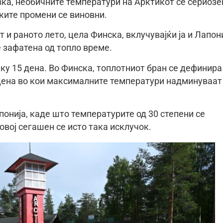
ка, необичните температури на Арктикот се сериозе
ките промени се виновни.
и раното лето, цела Финска, вклучувајќи ја и Лапон
 зафатена од топло време.
ку 15 дена. Во Финска, топлотниот бран се дефинира
 дена во кои максималните температури надминуваат
онија, каде што температурите од 30 степени се
овој сегашен се исто така исклучок.