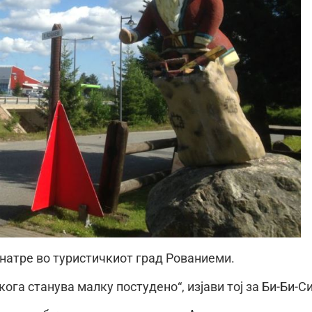
внатре во туристичкиот град Рованиеми.
ога станува малку постудено“, изјави тој за Би-Би-Си