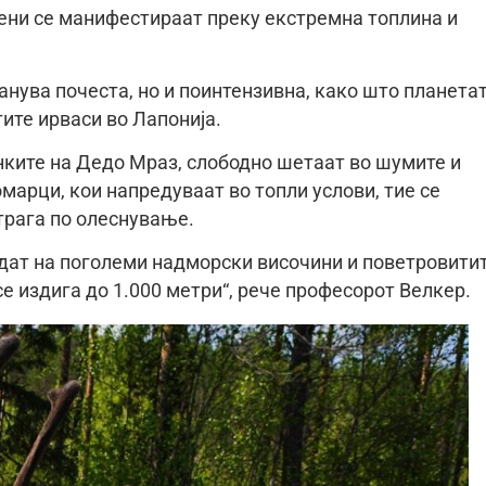
мени се манифестираат преку екстремна топлина и
анува почеста, но и поинтензивна, како што планета
тите ирваси во Лапонија.
анките на Дедо Мраз, слободно шетаат во шумите и
омарци, кои напредуваат во топли услови, тие се
трага по олеснување.
 одат на поголеми надморски височини и поветровити
се издига до 1.000 метри“, рече професорот Велкер.