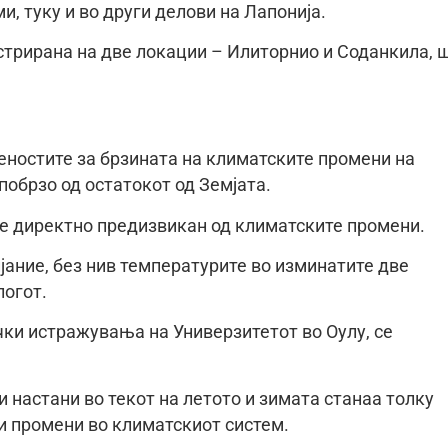
, туку и во други делови на Лапонија.
истрирана на две локации – Илиторнио и Соданкила, 
еностите за брзината на климатските промени на
 побрзо од остатокот од Земјата.
 е директно предизвикан од климатските промени.
јание, без нив температурите во изминатите две
логот.
ки истражувања на Универзитетот во Оулу, се
 настани во текот на летото и зимата станаа толку
и промени во климатскиот систем.