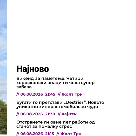
Најново
Викенд за паметење: Четири
хороскопски знаци ги чека супер
забава
//
06.08.2026
21:45
//
Жолт Трн
Бугати го претстави „Destrier“: Новото
уникатно хиперавтомобилско чудо
//
06.08.2026
21:30
//
Хај-тек
Отстранете ги овие пет работи од
станот за помалку стрес
//
06.08.2026
21:15
//
Жолт Трн