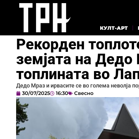
КУЛТ-АРТ
Рекорден топлоте
земјата на Дедо 
топлината во Ла
Дедо Мраз и ирвасите се во голема неволја по
30/07/2025
16:30
Свесно