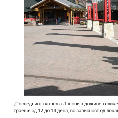
„Последниот пат кога Лапонија доживеа сличен
траеше од 12 до 14 дена, во зависност од локац