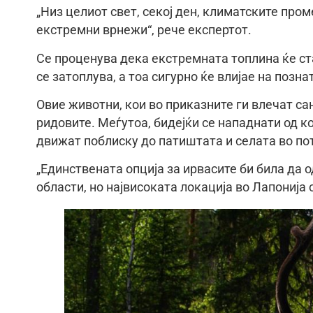
„Низ целиот свет, секој ден, климатските про
екстремни врнежи“, рече експертот.
Се проценува дека екстремната топлина ќе ст
се затоплува, а тоа сигурно ќе влијае на позна
Овие животни, кои во приказните ги влечат с
ридовите. Меѓутоа, бидејќи се нападнати од к
движат поблиску до патиштата и селата во по
„Единствената опција за ирвасите би била да
области, но највисоката локација во Лапонија 