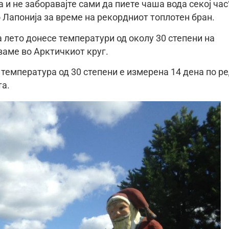
и не заборавајте сами да пиете чаша вода секој час“
Лапонија за време на рекордниот топлотен бран.
а лето донесе температури од околу 30 степени на
ваме во Арктичкиот круг.
температура од 30 степени е измерена 14 дена по ре
та.