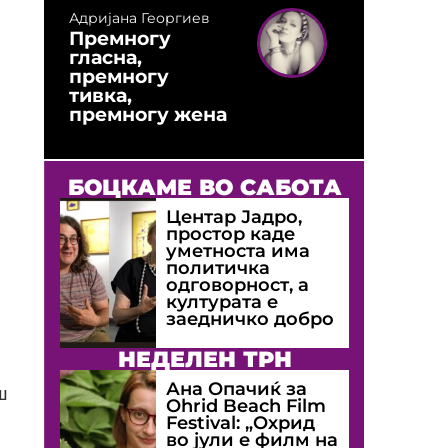
Адријана Георгиев
Премногу
гласна,
премногу
тивка,
премногу жена
БОЦКАМЕ ВО САБОТА
Центар Јадро,
простор каде
уметноста има
политичка
одговорност, а
културата е
заедничко добро
НЕДЕЛЕН ТРН
Ана Опачиќ за
ш
Оhrid Beach Film
Festival: „Охрид
во јули е филм на