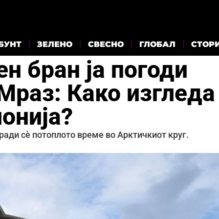
БУНТ
ЗЕЛЕНО
СВЕСНО
ГЛОБАЛ
СТОР
н бран ја погоди
Мраз: Како изгледа
понија?
ради сè потоплото време во Арктичкиот круг.