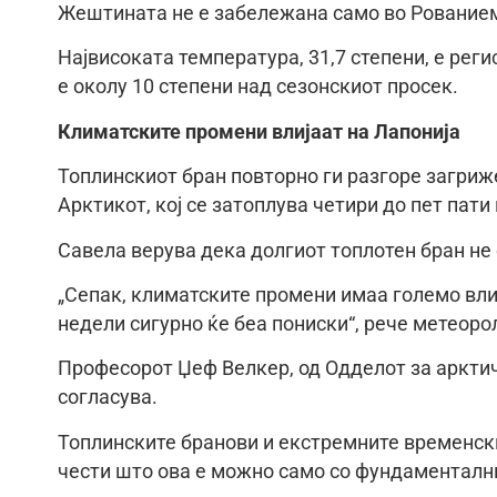
Жештината не е забележана само во Рованиеми
Највисоката температура, 31,7 степени, е рег
е околу 10 степени над сезонскиот просек.
Климатските промени влијаат на Лапонија
Топлинскиот бран повторно ги разгоре загриж
Арктикот, кој се затоплува четири до пет пати
Савела верува дека долгиот топлотен бран не
„Сепак, климатските промени имаа големо вли
недели сигурно ќе беа пониски“, рече метеоро
Професорот Џеф Велкер, од Одделот за арктич
согласува.
Топлинските бранови и екстремните временски
чести што ова е можно само со фундаменталн