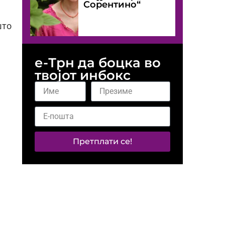
Сорентино“
што
е-Трн да боцка во
твојот инбокс
Претплати се!