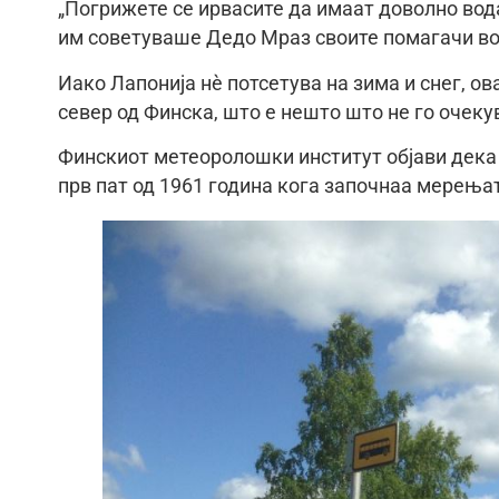
„Погрижете се ирвасите да имаат доволно вода 
им советуваше Дедо Мраз своите помагачи во 
Иако Лапонија нè потсетува на зима и снег, ов
север од Финска, што е нешто што не го очеку
Финскиот метеоролошки институт објави дека 
прв пат од 1961 година кога започнаа мерења