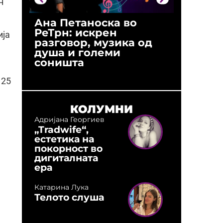
н
Ана Петаноска во
Ристо 
РеТрн: искрен
(Арханг
ија
разговор, музика од
години
душа и големи
студио:
соништа
музика,
оловни
 25
КОЛУМНИ
Адријана Георгиев
„Tradwife“,
естетика на
покорност во
дигиталната
ера
Катарина Лука
Телото слуша