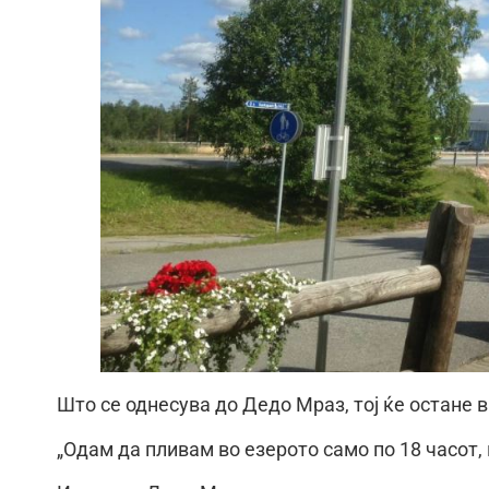
Што се однесува до Дедо Мраз, тој ќе остане 
„Одам да пливам во езерото само по 18 часот, к