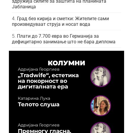
здружија силите за заштита на планината
Јабланица
Град без кирија и сметки: Жителите сами
произведуваат струја и носат вода
Плати до 7.700 евра во Германија за
дефицитарно занимање што не бара диплома
КОЛУМНИ
Адријана Георгиев
„Tradwife“, естетика
на покорност во
дигиталната ера
Катарина Лука
Телото слуша
Адријана Георгиев
Премногу гласна,