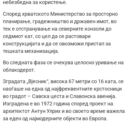
небезбедна за користење.
Според хрватското Министерство за просторно
планирање, градежништво и државен имот, во
тек е отстранување на северните конзоли до
седмиот кат, со цел да се растовари
конструкцијата и да се овозможи пристап за
тешката механизација.
Во следната фаза се очекува целосно уривање на
облакодерот.
Зградата „Вјесник“, висока 67 метри со 16 ката, се
наоѓаше на една од најфреквентните крстосници
во градот – Савска цеста и Славонска авенија.
Изградена е во 1972 година според проект на
архитектот Антун Улрих и во своето време важела
за еден од најмодерните објекти во Европа.