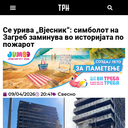
Се урива „Вјесник“: симболот на
Загреб заминува во историјата по
пожарот
09/04/2026
20:41
Свесно