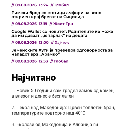
//
09.08.2026
13:24
//
Глобал
Римски брод со стотици амфори за вино
откриен крај брегот на Сицилија
//
09.08.2026
13:19
//
Жолт Трн
Google Wallet со новитет: Родителите ќе може
да им даваат „џепарлак“ на децата
//
09.08.2026
13:00
//
Хај-тек
Јеменските Хути ја презедоа одговорноста за
нападот врз „Арамко“
//
09.08.2026
12:53
//
Глобал
Најчитано
Човек 50 години сам градел замок од камен,
а влезот и денес е бесплатен
Пекол над Македонија: Црвен топлотен бран,
температурите повторно над 40°C
Еколози од Македонија и Албанија ги