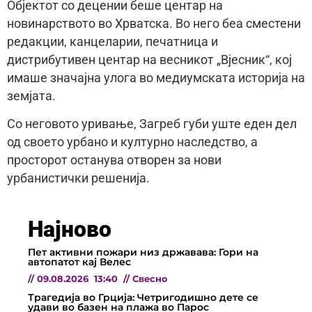
Објектот со децении беше центар на
новинарството во Хрватска. Во него беа сместени
редакции, канцеларии, печатница и
дистрибутивен центар на весникот „Вјесник“, кој
имаше значајна улога во медиумската историја на
земјата.
Со неговото уривање, Загреб губи уште еден дел
од своето урбано и културно наследство, а
просторот останува отворен за нови
урбанистички решенија.
Најново
Пет активни пожари низ државава: Гори на
автопатот кај Велес
//
09.08.2026
13:40
//
Свесно
Трагедија во Грција: Четригодишно дете се
удави во базен на плажа во Парос