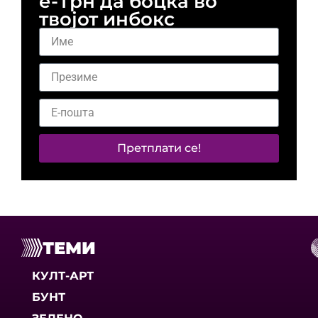
е-Трн да боцка во
твојот инбокс
Претплати се!
ТЕМИ
КУЛТ-АРТ
БУНТ