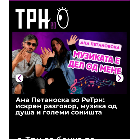
Ана Петаноска во РеТрн:
Ри
искрен разговор, музика од
го
душа и големи соништа
За
и 