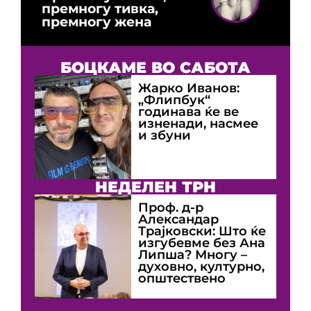
премногу тивка,
премногу жена
БОЦКАМЕ ВО САБОТА
Жарко Иванов:
„Флипбук“
годинава ќе ве
изненади, насмее
и збуни
НЕДЕЛЕН ТРН
Проф. д-р
Александар
Трајковски: Што ќе
изгубевме без Ана
Липша? Многу –
духовно, културно,
општествено