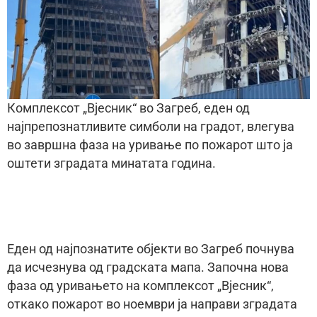
Комплексот „Вјесник“ во Загреб, еден од
најпрепознатливите симболи на градот, влегува
во завршна фаза на уривање по пожарот што ја
оштети зградата минатата година.
Еден од најпознатите објекти во Загреб почнува
да исчезнува од градската мапа. Започна нова
фаза од уривањето на комплексот „Вјесник“,
откако пожарот во ноември ја направи зградата