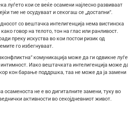
дека луѓето кои се веќе осамени најлесно развиваат
јќи тие не осудуваат и секогаш се „достапни“.
Односот со вештачка интелигенција нема вистинска
ако говор на телото, тон на глас или ранливост.
ради преку искуства во кои постои ризик од
емите го избегнуваат.
зконфликтна“ комуникација може да ги одвикне луѓе
а интимност. Иако вештачката интелигенција може д
кор кон барање поддршка, таа не може да ја замени
за осаменоста не е во дигиталните замени, туку во
заеднички активности во секојдневниот живот.