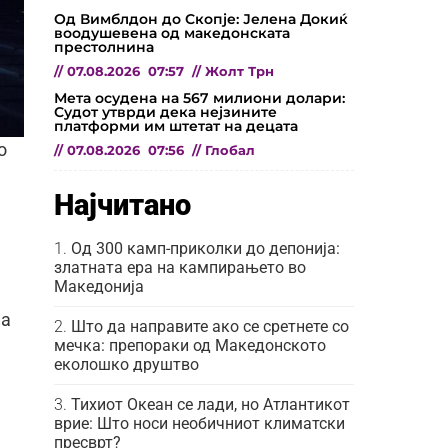
Од Вимблдон до Скопје: Јелена Докиќ
воодушевена од македонската
престолнина
//
07.08.2026
07:57
//
Жолт Трн
Мета осудена на 567 милиони долари:
Судот утврди дека нејзините
платформи им штетат на децата
о
//
07.08.2026
07:56
//
Глобал
Најчитано
Од 300 камп-приколки до депонија:
златната ера на кампирањето во
Македонија
на
Што да направите ако се сретнете со
мечка: препораки од Македонското
еколошко друштво
Тихиот Океан се лади, но Атлантикот
врие: Што носи необичниот климатски
пресврт?