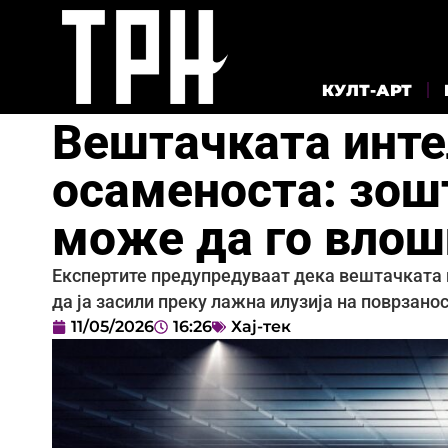
КУЛТ-АРТ
Вештачката инте
осаменоста: зошт
може да го влош
Експертите предупредуваат дека вештачката 
да ја засили преку лажна илузија на поврзанос
11/05/2026
16:26
Хај-тек