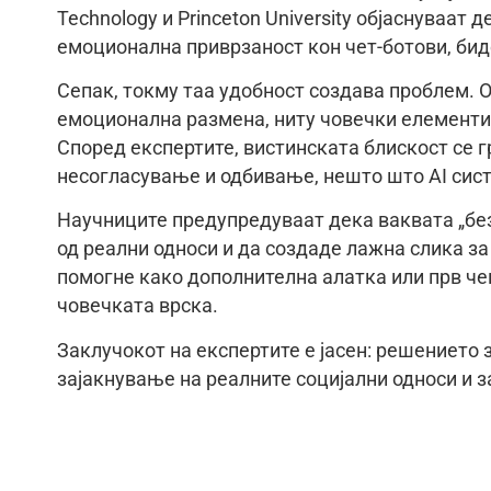
Technology и Princeton University објаснуваат 
емоционална приврзаност кон чет-ботови, биде
Сепак, токму таа удобност создава проблем. 
емоционална размена, ниту човечки елементи к
Според експертите, вистинската блискост се г
несогласување и одбивање, нешто што AI сист
Научниците предупредуваат дека ваквата „бе
од реални односи и да создаде лажна слика з
помогне како дополнителна алатка или прв че
човечката врска.
Заклучокот на експертите е јасен: решението 
зајакнување на реалните социјални односи и 