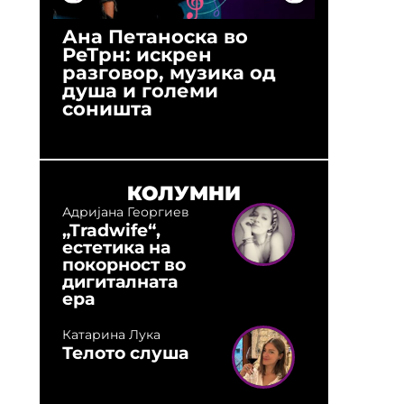
Ана Петаноска во
Ристо 
РеТрн: искрен
(Арханг
разговор, музика од
години
душа и големи
студио:
соништа
музика,
оловни
КОЛУМНИ
Адријана Георгиев
„Tradwife“,
естетика на
покорност во
дигиталната
ера
Катарина Лука
Телото слуша