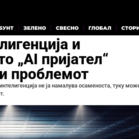
БУНТ
ЗЕЛЕНО
СВЕСНО
ГЛОБАЛ
СТОР
лигенција и
о „AI пријател“
и проблемот
интелигенција не ја намалува осаменоста, туку мож
т.