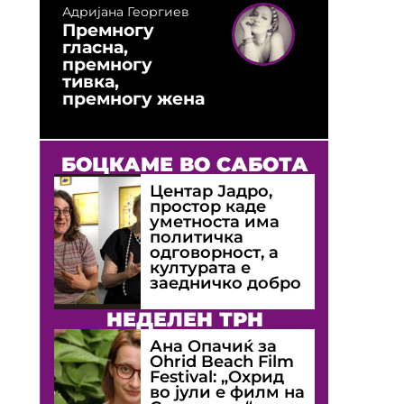
Адријана Георгиев
Премногу
гласна,
премногу
тивка,
премногу жена
БОЦКАМЕ ВО САБОТА
Центар Јадро,
простор каде
уметноста има
политичка
одговорност, а
културата е
заедничко добро
НЕДЕЛЕН ТРН
Ана Опачиќ за
Оhrid Beach Film
Festival: „Охрид
во јули е филм на