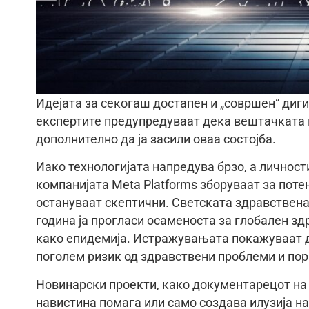
Идејата за секогаш достапен и „совршен“ диги
експертите предупредуваат дека вештачката и
дополнително да ја засили оваа состојба.
Иако технологијата напредува брзо, а личност
компанијата Meta Platforms зборуваат за потен
остануваат скептични. Светската здравствена 
година ја прогласи осаменоста за глобален з
како епидемија. Истражувањата покажуваат д
поголем ризик од здравствени проблеми и по
Новинарски проекти, како документарецот на 
навистина помага или само создава илузија на 