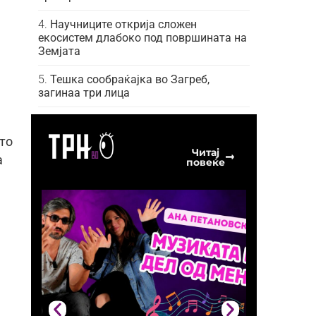
Научниците открија сложен
екосистем длабоко под површината на
Земјата
Тешка сообраќајка во Загреб,
загинаа три лица
то
Читај
а
повеќе