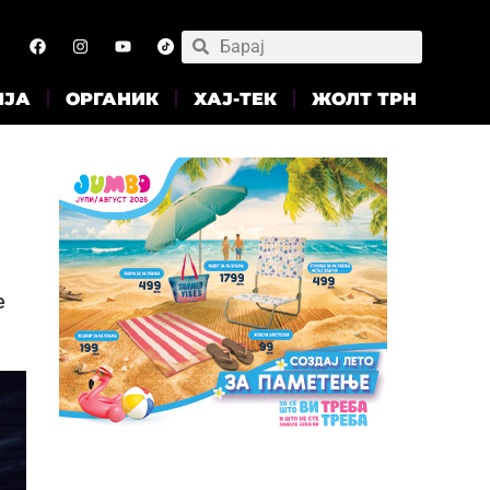
ИЈА
ОРГАНИК
ХАЈ-ТЕК
ЖОЛТ ТРН
е