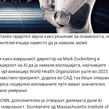
тален пријател звучи како решение за осаменоста, н
нтелигенција наместо да ја намали, може
и како извршниот директор на Mark Zuckerberg и
цијалот на AI да ја намали изолацијата, научниците
организација World Health Organization уште во 2023
дравствен приоритет, додека во САД таа беше опиша
ека социјално изолираните луѓе имаат значително
рано умирање.
CNN, дополнително ја отвораат дилемата дали AI
поврзаност. Експертите од Massachusetts Institute of