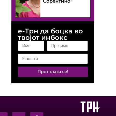
Сорентино“
е-Трн да боцка во
твојот инбокс
Претплати се!