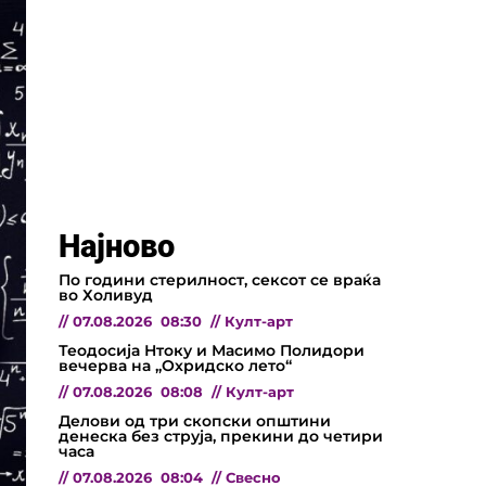
Најново
По години стерилност, сексот се враќа
во Холивуд
//
07.08.2026
08:30
//
Култ-арт
Теодосија Нтоку и Масимо Полидори
вечерва на „Охридско лето“
//
07.08.2026
08:08
//
Култ-арт
Делови од три скопски општини
денеска без струја, прекини до четири
часа
//
07.08.2026
08:04
//
Свесно