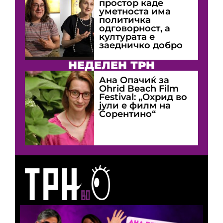
простор каде
уметноста има
политичка
одговорност, а
културата е
заедничко добро
НЕДЕЛЕН ТРН
Ана Опачиќ за
Оhrid Beach Film
Festival: „Охрид во
јули е филм на
Сорентино“