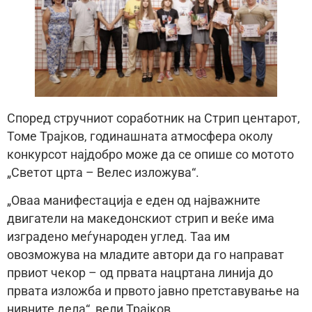
Според стручниот соработник на Стрип центарот,
Томе Трајков, годинашната атмосфера околу
конкурсот најдобро може да се опише со мотото
„Светот црта – Велес изложува“.
„Оваа манифестација е еден од најважните
двигатели на македонскиот стрип и веќе има
изградено меѓународен углед. Таа им
овозможува на младите автори да го направат
првиот чекор – од првата нацртана линија до
првата изложба и првото јавно претставување на
нивните дела“, вели Трајков.