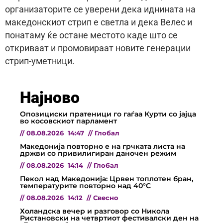
организаторите се уверени дека иднината на
македонскиот стрип е светла и дека Велес и
понатаму ќе остане местото каде што се
откриваат и промовираат новите генерации
стрип-уметници.
Најново
Опозициски пратеници го гаѓаа Курти со јајца
во косовскиот парламент
//
08.08.2026
14:47
//
Глобал
Македонија повторно е на грчката листа на
држви со привилигиран даночен режим
//
08.08.2026
14:14
//
Глобал
Пекол над Македонија: Црвен топлотен бран,
температурите повторно над 40°C
//
08.08.2026
14:12
//
Свесно
Холандска вечер и разговор со Никола
Ристановски на четвртиот фестивалски ден на