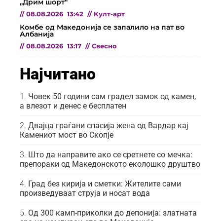
„Дрим шорт“
//
08.08.2026
13:42
//
Култ-арт
Комбе од Македонија се запалило на пат во
Албанија
//
08.08.2026
13:17
//
Свесно
Најчитано
Човек 50 години сам градел замок од камен,
а влезот и денес е бесплатен
Двајца граѓани спасија жена од Вардар кај
Камениот мост во Скопје
Што да направите ако се сретнете со мечка:
препораки од Македонското еколошко друштво
Град без кирија и сметки: Жителите сами
произведуваат струја и носат вода
Од 300 камп-приколки до депонија: златната