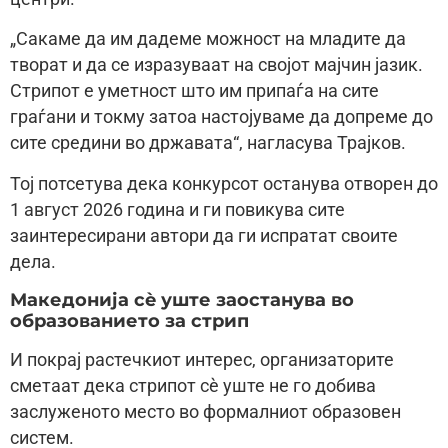
„Сакаме да им дадеме можност на младите да
творат и да се изразуваат на својот мајчин јазик.
Стрипот е уметност што им припаѓа на сите
граѓани и токму затоа настојуваме да допреме до
сите средини во државата“, нагласува Трајков.
Тој потсетува дека конкурсот останува отворен до
1 август 2026 година и ги повикува сите
заинтересирани автори да ги испратат своите
дела.
Македонија сè уште заостанува во
образованието за стрип
И покрај растечкиот интерес, организаторите
сметаат дека стрипот сè уште не го добива
заслуженото место во формалниот образовен
систем.