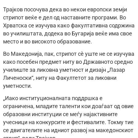
Трајков посочува дека во некои европски земји
стрипот веќе е дел од наставните програми. Во
Хрватска се изучува како факултативна содржина
во училиштата, додека во Бугарија веќе има свое
место и во високото образование.
Во Македонија, пак, стрипот сè уште не се изучува
како посебен предмет ниту во Државното средно
училиште за ликовна уметност и дизајн „Лазар
Личеноски“, ниту на Факултетот за ликовни
уметности.
„Иако институционалната поддршка е
ограничена, младите таленти кои доаѓаат од овие
образовни институции се меѓу најактивните
учесници на конкурсите и фестивалите. Токму тие
се двигателите на идниот развој на македонскиот