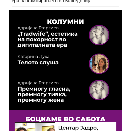
ера на кампирањето во Македонија
КОЛУМНИ
Адријана Георгиев
„Tradwife“, естетика
на покорност во
дигиталната ера
Катарина Лука
Телото слуша
Адријана Георгиев
Премногу гласна,
премногу тивка,
премногу жена
БОЦКАМЕ ВО САБОТА
Центар Јадро,