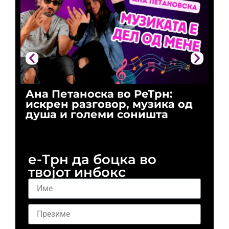
Ана Петаноска во РеТрн:
Ри
искрен разговор, музика од
го
душа и големи соништа
За
и 
е-Трн да боцка во
твојот инбокс