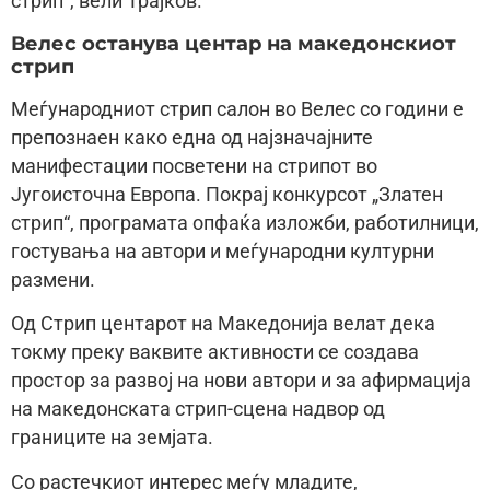
стрип“, вели Трајков.
Велес останува центар на македонскиот
стрип
Меѓународниот стрип салон во Велес со години е
препознаен како една од најзначајните
манифестации посветени на стрипот во
Југоисточна Европа. Покрај конкурсот „Златен
стрип“, програмата опфаќа изложби, работилници,
гостувања на автори и меѓународни културни
размени.
Од Стрип центарот на Македонија велат дека
токму преку ваквите активности се создава
простор за развој на нови автори и за афирмација
на македонската стрип-сцена надвор од
границите на земјата.
Со растечкиот интерес меѓу младите,