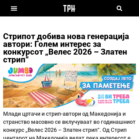
Стрипот добива нова генерација
автори: Голем интерес за
конкурсот „Велес 2026 – Златен
стрип“
Млади цртачи и стрип-автори од Македонија и
странство масовно се вклучуваат во годинашниот
конкурс „Велес 2026 – Златен стрип“. Од Стрип
центарот на Македонија велат дека интересот е