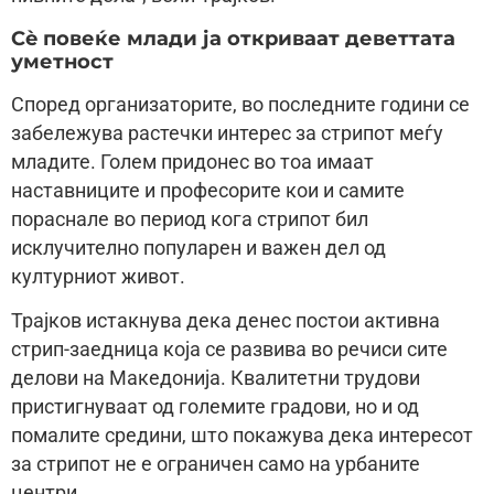
Сè повеќе млади ја откриваат деветтата
уметност
Според организаторите, во последните години се
забележува растечки интерес за стрипот меѓу
младите. Голем придонес во тоа имаат
наставниците и професорите кои и самите
пораснале во период кога стрипот бил
исклучително популарен и важен дел од
културниот живот.
Трајков истакнува дека денес постои активна
стрип-заедница која се развива во речиси сите
делови на Македонија. Квалитетни трудови
пристигнуваат од големите градови, но и од
помалите средини, што покажува дека интересот
за стрипот не е ограничен само на урбаните
центри.