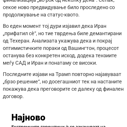
секое ново предвидување било проследено со
продолжување на статус-квото.
Во еден момент тој дури изјавил дека Иран
„прифатил сè“, но тие тврдења биле демантирани
од Техеран. Анализата укажува дека и покрај
оптимистичките пораки од Вашингтон, процесот
останува без конкретен исход, додека тензиите
меѓу САД и Иран и понатаму се високи.
Последните изјави на Трамп повторно најавуваат
„брзо решение“, но досегашниот тек на настаните
покажува дека преговорите се далеку од финален
договор.
Најново
Екстремните горештини ѝ се закануваат на