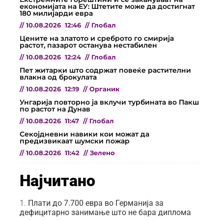
економијата на ЕУ: Штетите може да достигнат
180 милијарди евра
//
10.08.2026
12:46
//
Глобал
Цените на златото и среброто го смирија
растот, пазарот останува нестабилен
//
10.08.2026
12:24
//
Глобал
Пет житарки што содржат повеќе растителни
влакна од брокулата
//
10.08.2026
12:19
//
Органик
Унгарија повторно ја вклучи турбината во Пакш
по растот на Дунав
//
10.08.2026
11:47
//
Глобал
Секојдневни навики кои можат да
предизвикаат шумски пожар
//
10.08.2026
11:42
//
Зелено
Најчитано
Плати до 7.700 евра во Германија за
дефицитарно занимање што не бара диплома