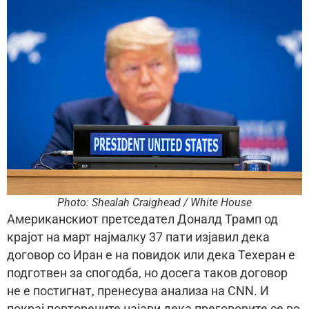
Photo: Shealah Craighead / White House
Американскиот претседател Доналд Трамп од
крајот на март најмалку 37 пати изјавил дека
договор со Иран е на повидок или дека Техеран е
подготвен за спогодба, но досега таков договор
не е постигнат, пренесува анализа на CNN. И
покрај повторените најави дека преговорите се во