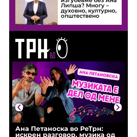
изгубевме без Ана
Липша? Многу –
духовно, културно,
општествено
Ана Петаноска во РеТрн:
Ри
искрен разговор, музика од
го