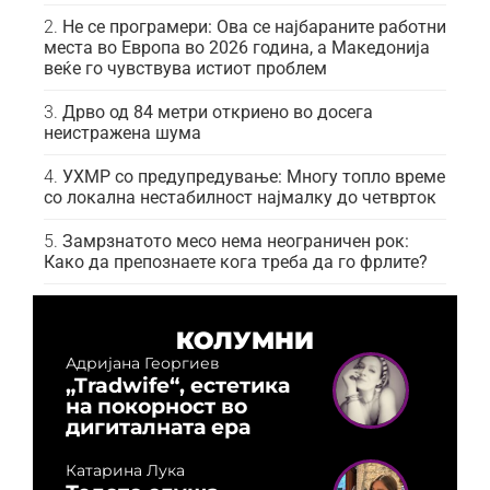
Не се програмери: Ова се најбараните работни
места во Европа во 2026 година, а Македонија
веќе го чувствува истиот проблем
Дрво од 84 метри откриено во досега
неистражена шума
УХМР со предупредување: Многу топло време
со локална нестабилност најмалку до четврток
Замрзнатото месо нема неограничен рок:
Како да препознаете кога треба да го фрлите?
КОЛУМНИ
Адријана Георгиев
„Tradwife“, естетика
на покорност во
дигиталната ера
Катарина Лука