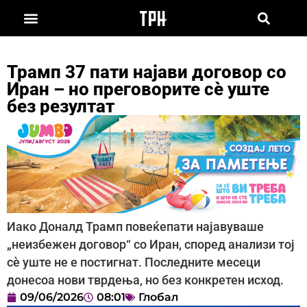
Трамп 37 пати најави договор со
Иран – но преговорите сè уште
без резултат
Иако Доналд Трамп повеќепати најавуваше
„неизбежен договор“ со Иран, според анализи тој
сè уште не е постигнат. Последните месеци
донесоа нови тврдења, но без конкретен исход.
09/06/2026
08:01
Глобал