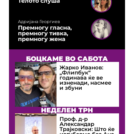
Телото слуша
Адријана Георгиев
Премногу гласна,
премногу тивка,
премногу жена
БОЦКАМЕ ВО САБОТА
Жарко Иванов:
„Флипбук“
годинава ќе ве
изненади, насмее
и збуни
НЕДЕЛЕН ТРН
Проф. д-р
Александар
Трајковски: Што ќе