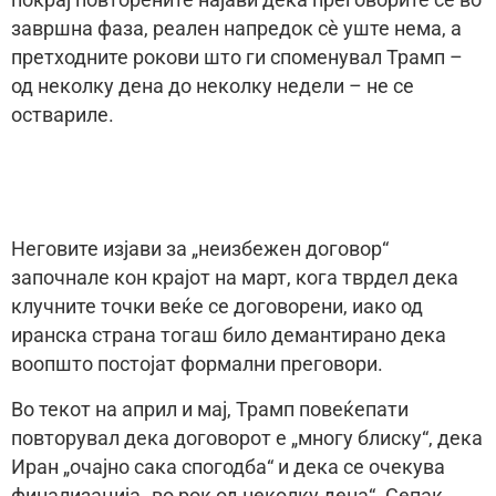
завршна фаза, реален напредок сè уште нема, а
претходните рокови што ги споменувал Трамп –
од неколку дена до неколку недели – не се
оствариле.
Неговите изјави за „неизбежен договор“
започнале кон крајот на март, кога тврдел дека
клучните точки веќе се договорени, иако од
иранска страна тогаш било демантирано дека
воопшто постојат формални преговори.
Во текот на април и мај, Трамп повеќепати
повторувал дека договорот е „многу блиску“, дека
Иран „очајно сака спогодба“ и дека се очекува
финализација „во рок од неколку дена“. Сепак,