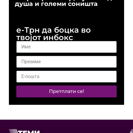
душа и големи соништа
За
и 
е-Трн да боцка во
твојот инбокс
Претплати се!