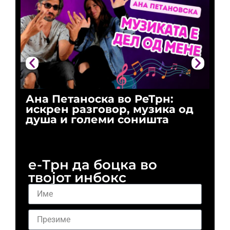
Ана Петаноска во РеТрн:
Ри
искрен разговор, музика од
го
душа и големи соништа
За
и 
е-Трн да боцка во
твојот инбокс