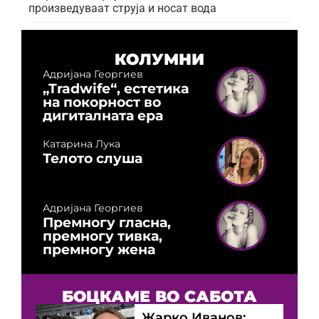
произведуваат струја и носат вода
КОЛУМНИ
Адријана Георгиев
„Tradwife“, естетика
на покорност во
дигиталната ера
Катарина Лука
Телото слуша
Адријана Георгиев
Премногу гласна,
премногу тивка,
премногу жена
БОЦКАМЕ ВО САБОТА
Жарко Иванов: