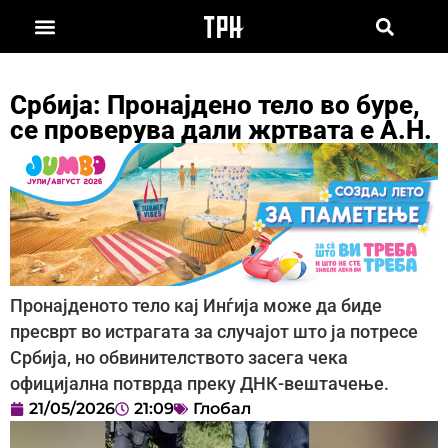
Србија: Пронајдено тело во буре,
се проверува дали жртвата е А.Н.
Пронајденото тело кај Инѓија може да биде
пресврт во истрагата за случајот што ја потресе
Србија, но обвинителството засега чека
официјална потврда преку ДНК-вештачење.
21/05/2026
21:09
Глобал