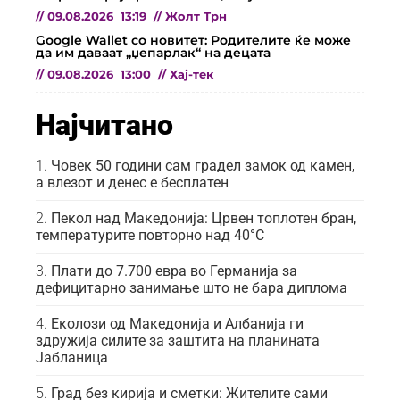
//
09.08.2026
13:19
//
Жолт Трн
Google Wallet со новитет: Родителите ќе може
да им даваат „џепарлак“ на децата
//
09.08.2026
13:00
//
Хај-тек
Најчитано
Човек 50 години сам градел замок од камен,
а влезот и денес е бесплатен
Пекол над Македонија: Црвен топлотен бран,
температурите повторно над 40°C
Плати до 7.700 евра во Германија за
дефицитарно занимање што не бара диплома
Еколози од Македонија и Албанија ги
здружија силите за заштита на планината
Јабланица
Град без кирија и сметки: Жителите сами