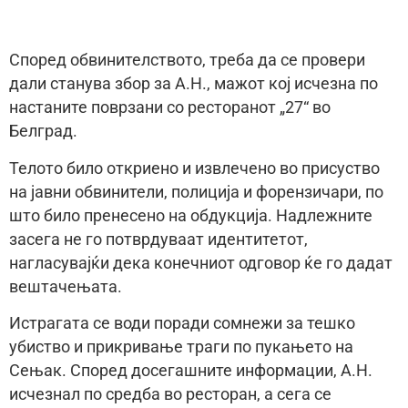
Според обвинителството, треба да се провери
дали станува збор за А.Н., мажот кој исчезна по
настаните поврзани со ресторанот „27“ во
Белград.
Телото било откриено и извлечено во присуство
на јавни обвинители, полиција и форензичари, по
што било пренесено на обдукција. Надлежните
засега не го потврдуваат идентитетот,
нагласувајќи дека конечниот одговор ќе го дадат
вештачењата.
Истрагата се води поради сомнежи за тешко
убиство и прикривање траги по пукањето на
Сењак. Според досегашните информации, А.Н.
исчезнал по средба во ресторан, а сега се