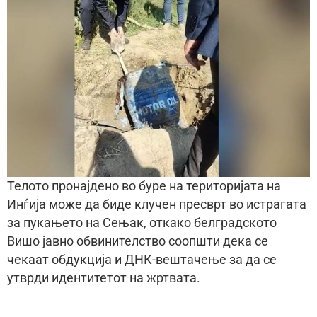
Телото пронајдено во буре на територијата на
Инѓија може да биде клучен пресврт во истрагата
за пукањето на Сењак, откако белградското
Вишо јавно обвинителство соопшти дека се
чекаат обдукција и ДНК-вештачење за да се
утврди идентитетот на жртвата.