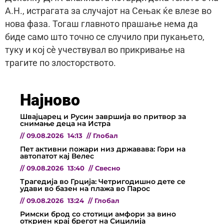
А.Н., истрагата за случајот на Сењак ќе влезе во
нова фаза. Тогаш главното прашање нема да
биде само што точно се случило при пукањето,
туку и кој сè учествувал во прикривање на
трагите по злосторството.
Најново
Швајцарец и Русин завршија во притвор за
снимање деца на Истра
//
09.08.2026
14:13
//
Глобал
Пет активни пожари низ државава: Гори на
автопатот кај Велес
//
09.08.2026
13:40
//
Свесно
Трагедија во Грција: Четригодишно дете се
удави во базен на плажа во Парос
//
09.08.2026
13:24
//
Глобал
Римски брод со стотици амфори за вино
откриен крај брегот на Сицилија