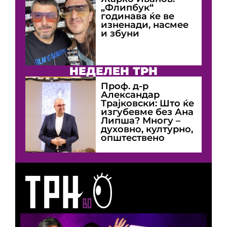
„Флипбук“
годинава ќе ве
изненади, насмее
и збуни
НЕДЕЛЕН ТРН
Проф. д-р
Александар
Трајковски: Што ќе
изгубевме без Ана
Липша? Многу –
духовно, културно,
општествено