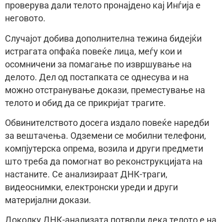
проверува дали телото пронајдено кај Инѓија е
неговото.
Случајот добива дополнителна тежина бидејќи
истрагата опфаќа повеќе лица, меѓу кои и
осомничени за помагање по извршување на
делото. Дел од постапката се однесува и на
можно отстранување докази, преместување на
телото и обид да се прикријат трагите.
Обвинителството досега издало повеќе наредби
за вештачења. Одземени се мобилни телефони,
компјутерска опрема, возила и други предмети
што треба да помогнат во реконструкцијата на
настаните. Се анализираат ДНК-траги,
видеоснимки, електронски уреди и други
материјални докази.
Доколку ДНК-анализата потврди дека телото е на