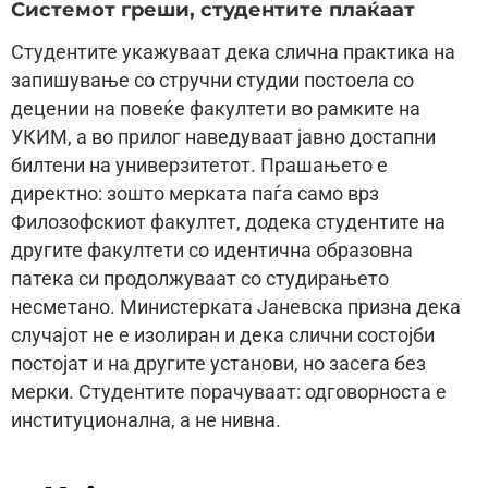
Системот греши, студентите плаќаат
Студентите укажуваат дека слична практика на
запишување со стручни студии постоела со
децении на повеќе факултети во рамките на
УКИМ, а во прилог наведуваат јавно достапни
билтени на универзитетот. Прашањето е
директно: зошто мерката паѓа само врз
Филозофскиот факултет, додека студентите на
другите факултети со идентична образовна
патека си продолжуваат со студирањето
несметано. Министерката Јаневска призна дека
случајот не е изолиран и дека слични состојби
постојат и на другите установи, но засега без
мерки. Студентите порачуваат: одговорноста е
институционална, а не нивна.