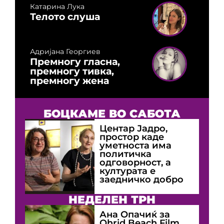
Катарина Лука
Телото слуша
Адријана Георгиев
Премногу гласна,
премногу тивка,
премногу жена
БОЦКАМЕ ВО САБОТА
Центар Јадро,
простор каде
уметноста има
политичка
одговорност, а
културата е
заедничко добро
НЕДЕЛЕН ТРН
Ана Опачиќ за
Оhrid Beach Film