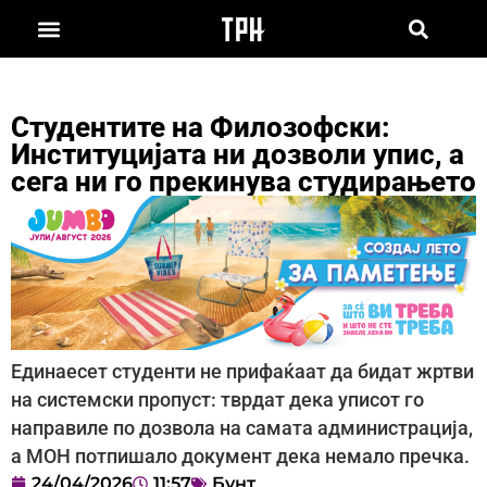
Студентите на Филозофски:
Институцијата ни дозволи упис, а
сега ни го прекинува студирањето
Единаесет студенти не прифаќаат да бидат жртви
на системски пропуст: тврдат дека уписот го
направиле по дозвола на самата администрација,
а МОН потпишало документ дека немало пречка.
24/04/2026
11:57
Бунт