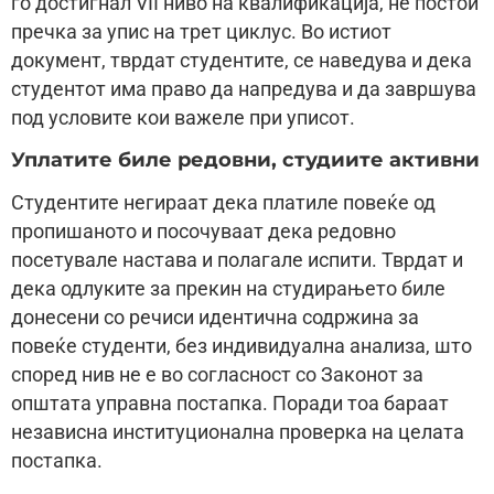
го достигнал VII ниво на квалификација, не постои
пречка за упис на трет циклус. Во истиот
документ, тврдат студентите, се наведува и дека
студентот има право да напредува и да завршува
под условите кои важеле при уписот.
Уплатите биле редовни, студиите активни
Студентите негираат дека платиле повеќе од
пропишаното и посочуваат дека редовно
посетувале настава и полагале испити. Тврдат и
дека одлуките за прекин на студирањето биле
донесени со речиси идентична содржина за
повеќе студенти, без индивидуална анализа, што
според нив не е во согласност со Законот за
општата управна постапка. Поради тоа бараат
независна институционална проверка на целата
постапка.