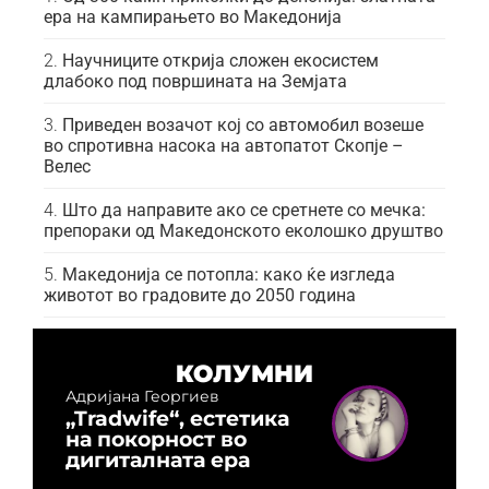
ера на кампирањето во Македонија
Научниците открија сложен екосистем
длабоко под површината на Земјата
Приведен возачот кој со автомобил возеше
во спротивна насока на автопатот Скопје –
Велес
Што да направите ако се сретнете со мечка:
препораки од Македонското еколошко друштво
Македонија се потопла: како ќе изгледа
животот во градовите до 2050 година
КОЛУМНИ
Адријана Георгиев
„Tradwife“, естетика
на покорност во
дигиталната ера