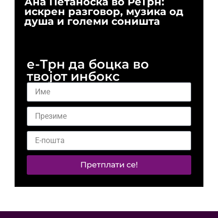
Ана Петаноска во РеТрн:
Ри
искрен разговор, музика од
го
душа и големи соништа
За
и 
е-Трн да боцка во
твојот инбокс
Претплати се!