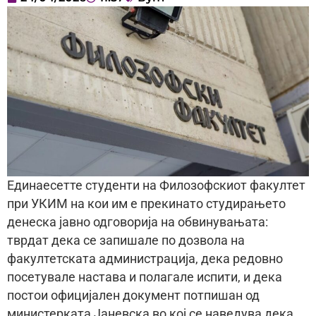
Единаесетте студенти на Филозофскиот факултет
при УКИМ на кои им е прекинато студирањето
денеска јавно одговорија на обвинувањата:
тврдат дека се запишале по дозвола на
факултетската администрација, дека редовно
посетувале настава и полагале испити, и дека
постои официјален документ потпишан од
министерката Јаневска во кој се наведува дека