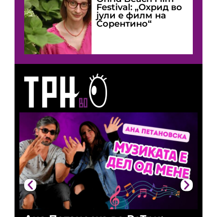
Festival: „Охрид во
јули е филм на
Сорентино“