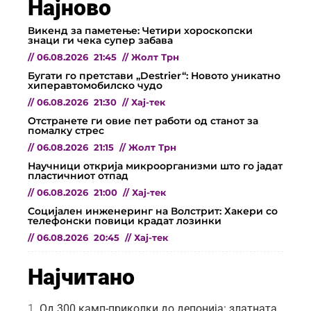
Најново
Викенд за паметење: Четири хороскопски
знаци ги чека супер забава
//
06.08.2026
21:45
//
Жолт Трн
Бугати го претстави „Destrier“: Новото уникатно
хиперавтомобилско чудо
//
06.08.2026
21:30
//
Хај-тек
Отстранете ги овие пет работи од станот за
помалку стрес
//
06.08.2026
21:15
//
Жолт Трн
Научници открија микроорганизми што го јадат
пластичниот отпад
//
06.08.2026
21:00
//
Хај-тек
Социјален инженеринг на Волстрит: Хакери со
телефонски повици крадат лозинки
//
06.08.2026
20:45
//
Хај-тек
Најчитано
Од 300 камп-приколки до депонија: златната