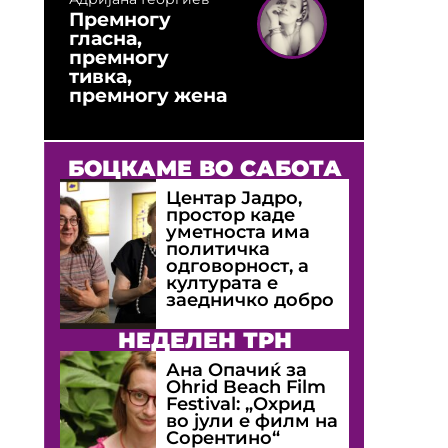
Премногу
гласна,
премногу
тивка,
премногу жена
БОЦКАМЕ ВО САБОТА
Центар Јадро,
простор каде
уметноста има
политичка
одговорност, а
културата е
заедничко добро
НЕДЕЛЕН ТРН
Ана Опачиќ за
Оhrid Beach Film
Festival: „Охрид
во јули е филм на
Сорентино“