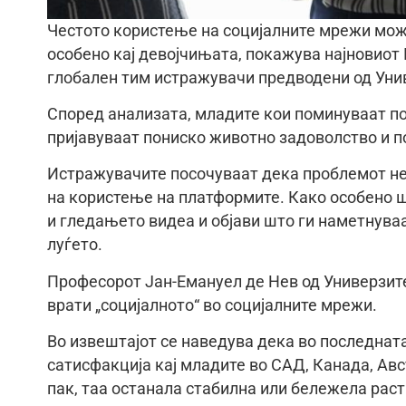
Честото користење на социјалните мрежи може
особено кај девојчињата, покажува најновиот 
глобален тим истражувачи предводени од Уни
Според анализата, младите кои поминуваат по
пријавуваат пониско животно задоволство и п
Истражувачите посочуваат дека проблемот не 
на користење на платформите. Како особено 
и гледањето видеа и објави што ги наметнува
луѓето.
Професорот Јан-Емануел де Нев од Универзите
врати „социјалното“ во социјалните мрежи.
Во извештајот се наведува дека во последнат
сатисфакција кај младите во САД, Канада, Авс
пак, таа останала стабилна или бележела раст