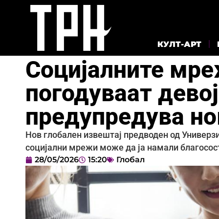
КУЛТ-АРТ
Социјалните мре
погодуваат дево
предупредува но
Нов глобален извештај предводен од Универз
социјални мрежи може да ја намали благосост
28/05/2026
15:20
Глобал