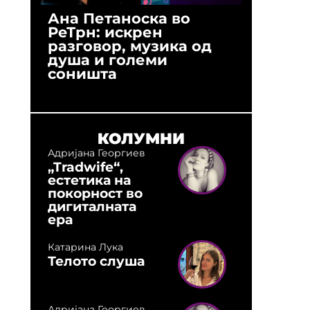
Ана Петаноска во
Ристо 
РеТрн: искрен
(Арханг
разговор, музика од
години
душа и големи
студио:
соништа
музика,
оловни
КОЛУМНИ
Адријана Георгиев
„Tradwife“,
естетика на
покорност во
дигиталната
ера
Катарина Лука
Телото слуша
Адријана Георгиев