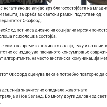
 негативно да влијае врз благосостојбата на младит
Извештај за среќа во светски рамки, подготвен од
верзитетот Оксфорд.
веќе од пет часа дневно на социјални мрежи почест
олоша психолошка состојба.
е само во времето поминато онлајн, туку и во начин
штетно се издвојува пасивното консумирање содржи
ат алгоритмите, наместо вистинска комуникација ме
тот Оксфорд оценува дека е потребно повторно да 
а деценија значително опаднала животната
тралија и Нов Зеланд. Во многу други делови од свет
.