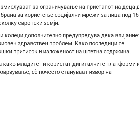
азмислуваат за ограничување на пристапот на деца 
абрана за користење социјални мрежи за лица под 16
еколку европски земји.
и колеџи дополнително предупредува дека влијание
риозен здравствен проблем. Како последици се
ошки притисок и изложеност на штетна содржина.
оа како младите ги користат дигиталните платформи 
оврзување, сè почесто стануваат извор на