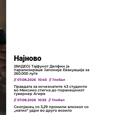
Најново
(ВИДЕО) Тајфунот Делфин ја
парализираше Јапонија: Евакуација за
260.000 луѓе
//
07.08.2026
10:40
//
Глобал
Правдата за исчезнатите 43 студенти
во Мексико стигна до поранешниот
гувернер Агире
//
07.08.2026
10:35
//
Глобал
Скопјанец со 3,29 промили алкохол со
„матиз“ удри во друго возило