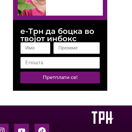
е-Трн да боцка во
твојот инбокс
Претплати се!