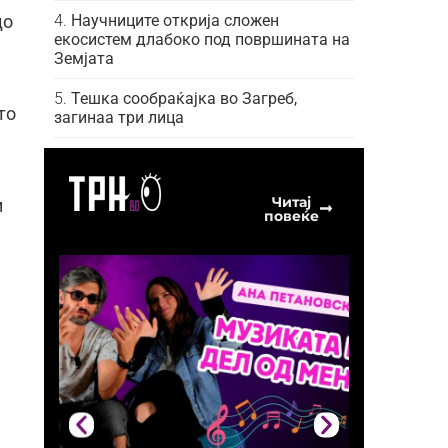
Научниците открија сложен
до
екосистем длабоко под површината на
Земјата
Тешка сообраќајка во Загреб,
то
загинаа три лица
Читај
и
повеќе