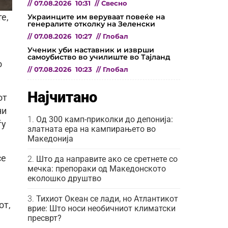
//
07.08.2026
10:31
//
Свесно
Украинците им веруваат повеќе на
е,
генералите отколку на Зеленски
//
07.08.2026
10:27
//
Глобал
Ученик уби наставник и изврши
самоубиство во училиште во Тајланд
о
//
07.08.2026
10:23
//
Глобал
Најчитано
от
ни
Од 300 камп-приколки до депонија:
ѓу
златната ера на кампирањето во
Македонија
се
Што да направите ако се сретнете со
мечка: препораки од Македонското
еколошко друштво
Тихиот Океан се лади, но Атлантикот
от,
врие: Што носи необичниот климатски
пресврт?