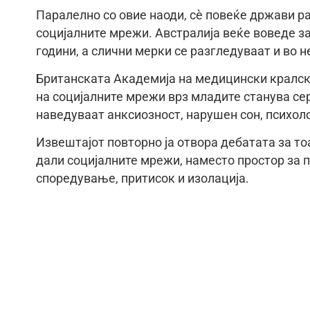
Паралелно со овие наоди, сè повеќе држави р
социјалните мрежи. Австралија веќе воведе з
години, а слични мерки се разгледуваат и во н
Британската Академија на медицински кралск
на социјалните мрежи врз младите станува се
наведуваат анксиозност, нарушен сон, психол
Извештајот повторно ја отвора дебатата за т
дали социјалните мрежи, наместо простор за п
споредување, притисок и изолација.