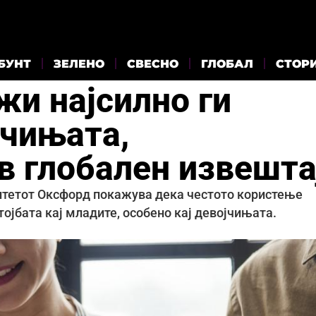
БУНТ
ЗЕЛЕНО
СВЕСНО
ГЛОБАЛ
СТОР
жи најсилно ги
јчињата,
в глобален извешта
итетот Оксфорд покажува дека честото користење
ојбата кај младите, особено кај девојчињата.