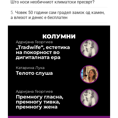
Што носи необичниот климатски пресврт?
Човек 50 години сам градел замок од камен,
а влезот и денес е бесплатен
КОЛУМНИ
Адријана Георгиев
„Tradwife“, естетика
на покорност во
дигиталната ера
Катарина Лука
Телото слуша
Адријана Георгиев
Премногу гласна,
премногу тивка,
премногу жена