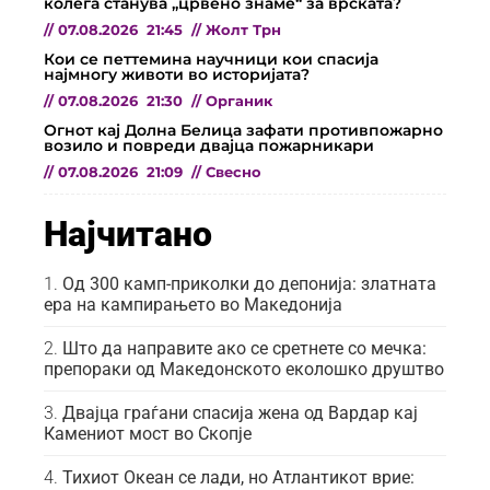
колега станува „црвено знаме“ за врската?
//
07.08.2026
21:45
//
Жолт Трн
Кои се петтемина научници кои спасија
најмногу животи во историјата?
//
07.08.2026
21:30
//
Органик
Огнот кај Долна Белица зафати противпожарно
возило и повреди двајца пожарникари
//
07.08.2026
21:09
//
Свесно
Најчитано
Од 300 камп-приколки до депонија: златната
ера на кампирањето во Македонија
Што да направите ако се сретнете со мечка:
препораки од Македонското еколошко друштво
Двајца граѓани спасија жена од Вардар кај
Камениот мост во Скопје
Тихиот Океан се лади, но Атлантикот врие: