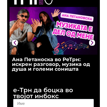
Ана Петаноска во РеТрн:
Ри
искрен разговор, музика од
го
душа и големи соништа
За
и 
е-Трн да боцка во
твојот инбокс