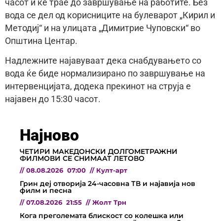
часот и ќе трае до завршување на работите. Без
вода се дел од корисниците на булеварот „Кирил и
Методиј“ и на улицата „Димитрие Чуповски“ во
Општина Центар.
Надлежните најавуваат дека снабдувањето со
вода ќе биде нормализирано по завршување на
интервенцијата, додека прекинот на струја е
најавен до 15:30 часот.
Најново
ЧЕТИРИ МАКЕДОНСКИ ДОЛГОМЕТРАЖНИ
ФИЛМОВИ СЕ СНИМААТ ЛЕТОВО
//
08.08.2026
07:00
//
Култ-арт
Грин деј отворија 24-часовна ТВ и најавија нов
филм и песна
//
07.08.2026
21:55
//
Жолт Трн
Кога преголемата блискост со колешка или