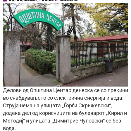
Делови од Општина Центар денеска се со прекини
во снабдувањето со електрична енергија и вода.
Струја нема на улицата „Ѓорѓи Скрижевски“,
додека дел од корисниците на булеварот „Кирил и
Методиј“ и улицата „Димитрие Чуповски“ се без
вода.