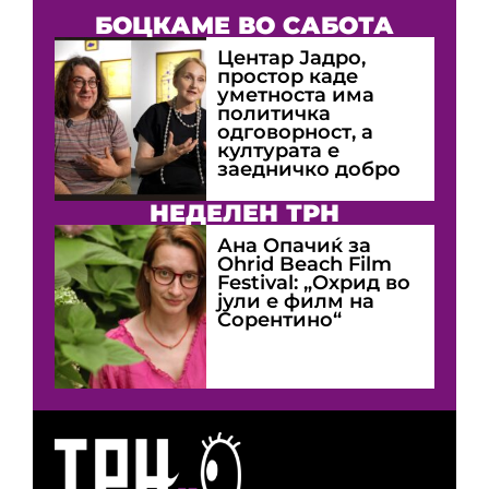
БОЦКАМЕ ВО САБОТА
Центар Јадро,
простор каде
уметноста има
политичка
одговорност, а
културата е
заедничко добро
НЕДЕЛЕН ТРН
Ана Опачиќ за
Оhrid Beach Film
Festival: „Охрид во
јули е филм на
Сорентино“