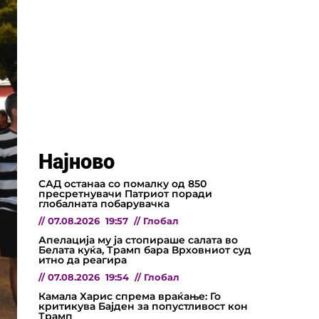
Најново
САД останаа со помалку од 850
пресретнувачи Патриот поради
глобалната побарувачка
//
07.08.2026
19:57
//
Глобал
Апелација му ја стопираше салата во
Белата куќа, Трамп бара Врховниот суд
итно да реагира
//
07.08.2026
19:54
//
Глобал
Камала Харис спрема враќање: Го
критикува Бајден за попустливост кон
Трамп