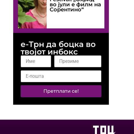
во јули е филм на
Сорентино“
е-Трн да боцка во
твојот инбокс
Претплати се!