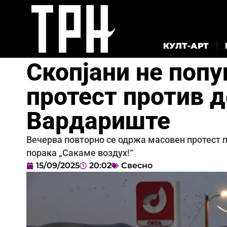
КУЛТ-АРТ
Скопјани не поп
протест против д
Вардариште
Вечерва повторно се одржа масовен протест п
порака „Сакаме воздух!“
15/09/2025
20:02
Свесно