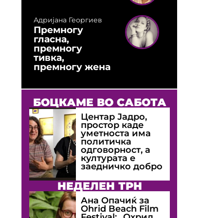
Адријана Георгиев
Премногу
гласна,
премногу
тивка,
премногу жена
БОЦКАМЕ ВО САБОТА
Центар Јадро,
простор каде
уметноста има
политичка
одговорност, а
културата е
заедничко добро
НЕДЕЛЕН ТРН
Ана Опачиќ за
Оhrid Beach Film
Festival: „Охрид