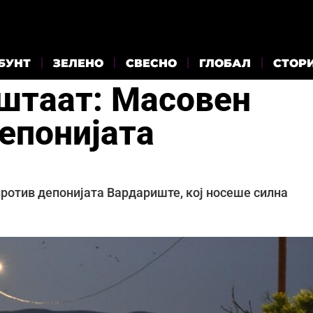
БУНТ
ЗЕЛЕНО
СВЕСНО
ГЛОБАЛ
СТОР
уштаат: Масовен
епонијата
ротив депонијата Вардариште, кој носеше силна