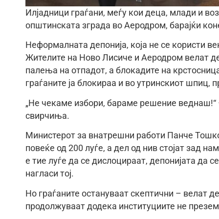
Илјадници граѓани, меѓу кои деца, млади и во
општинската зграда во Аеродром, барајќи ко
Неформалната депонија, која не се користи ве
Жителите на Ново Лисиче и Аеродром велат де
палења на отпадот, а блокадите на крстосница
граѓаните ја блокираа и во утринскиот шпиц, 
„Не чекаме избори, бараме решение веднаш!“ 
свирчиња.
Министерот за внатрешни работи Панче Тошко
повеќе од 200 луѓе, а дел од нив стојат зад н
е тие луѓе да се дислоцираат, депонијата да се
нагласи тој.
Но граѓаните остануваат скептични – велат де
продолжуваат додека институциите не презем