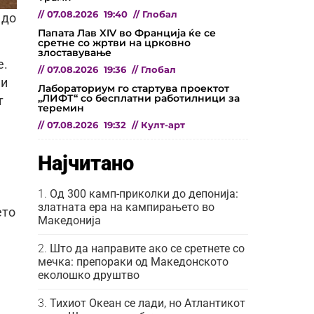
//
07.08.2026
19:40
//
Глобал
 до
Папата Лав XIV во Франција ќе се
сретне со жртви на црковно
злоставување
е.
//
07.08.2026
19:36
//
Глобал
ни
Лабораториум го стартува проектот
„ЛИФТ“ со бесплатни работилници за
т
теремин
//
07.08.2026
19:32
//
Култ-арт
Најчитано
Од 300 камп-приколки до депонија:
златната ера на кампирањето во
ето
Македонија
Што да направите ако се сретнете со
мечка: препораки од Македонското
еколошко друштво
Тихиот Океан се лади, но Атлантикот