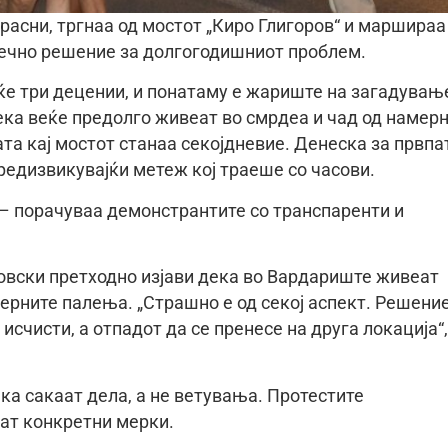
зрасни, тргнаа од мостот „Киро Глигоров“ и маршираа
нечно решение за долгогодишниот проблем.
ќе три децении, и понатаму е жариште на загадувањ
ка веќе предолго живеат во смрдеа и чад од намер
та кај мостот станаа секојдневие. Денеска за првпа
предизвикувајќи метеж кој траеше со часови.
– порачуваа демонстрантите со транспаренти и
вски претходно изјави дека во Вардариште живеат
амерните палења. „Страшно е од секој аспект. Решени
 исчисти, а отпадот да се пренесе на друга локација“,
ка сакаат дела, а не ветувања. Протестите
ат конкретни мерки.