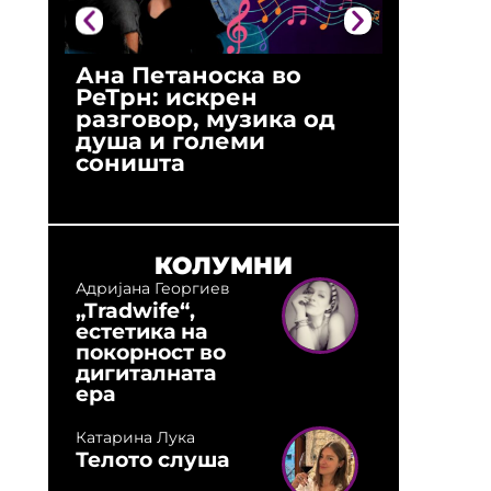
Ана Петаноска во
Ристо 
РеТрн: искрен
(Арханг
разговор, музика од
години
душа и големи
студио:
соништа
музика,
оловни
КОЛУМНИ
Адријана Георгиев
„Tradwife“,
естетика на
покорност во
дигиталната
ера
Катарина Лука
Телото слуша