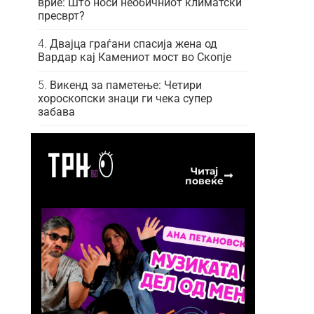
врие: Што носи необичниот климатски
пресврт?
Двајца граѓани спасија жена од
Вардар кај Камениот мост во Скопје
Викенд за паметење: Четири
хороскопски знаци ги чека супер
забава
Читај
повеќе