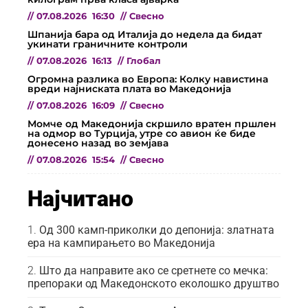
//
07.08.2026
16:30
//
Свесно
Шпанија бара од Италија до недела да бидат
укинати граничните контроли
//
07.08.2026
16:13
//
Глобал
Огромна разлика во Европа: Колку навистина
вреди најниската плата во Македонија
//
07.08.2026
16:09
//
Свесно
Момче од Македонија скршило вратен пршлен
на одмор во Турција, утре со авион ќе биде
донесено назад во земјава
//
07.08.2026
15:54
//
Свесно
Најчитано
Од 300 камп-приколки до депонија: златната
ера на кампирањето во Македонија
Што да направите ако се сретнете со мечка:
препораки од Македонското еколошко друштво