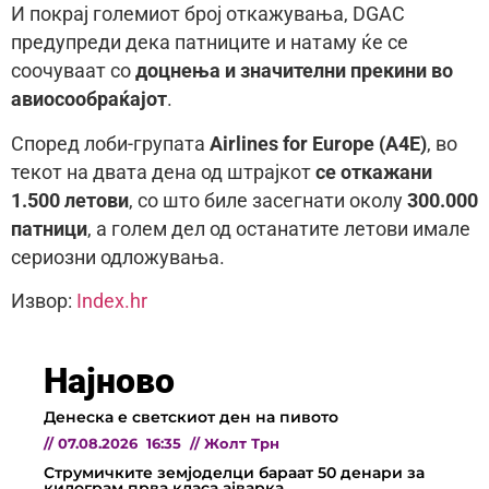
И покрај големиот број откажувања, DGAC
предупреди дека патниците и натаму ќе се
соочуваат со
доцнења и значителни прекини во
авиосообраќајот
.
Според лоби-групата
Airlines for Europe (A4E)
, во
текот на двата дена од штрајкот
се откажани
1.500 летови
, со што биле засегнати околу
300.000
патници
, а голем дел од останатите летови имале
сериозни одложувања.
Извор:
Index.hr
Најново
Денеска е светскиот ден на пивото
//
07.08.2026
16:35
//
Жолт Трн
Струмичките земјоделци бараат 50 денари за
килограм прва класа ајварка