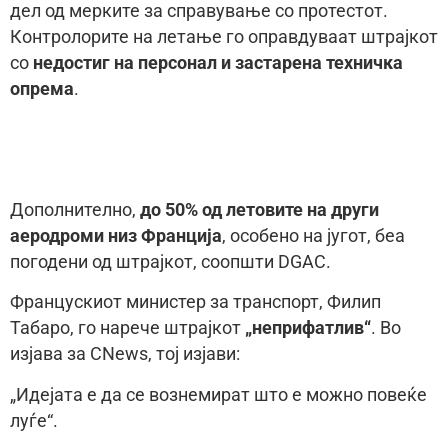
дел од мерките за справување со протестот.
Контролорите на летање го оправдуваат штрајкот
со
недостиг на персонал и застарена техничка
опрема
.
Дополнително,
до 50% од летовите на други
аеродроми низ Франција
, особено на југот, беа
погодени од штрајкот, соопшти DGAC.
Францускиот министер за транспорт, Филип
Табаро, го нарече штрајкот
„неприфатлив“
. Во
изјава за CNews, тој изјави:
„Идејата е да се вознемират што е можно повеќе
луѓе“.