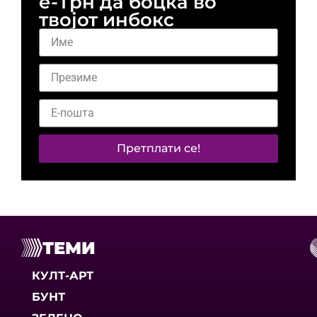
е-Трн да боцка во
твојот инбокс
Претплати се!
ТЕМИ
КУЛТ-АРТ
БУНТ