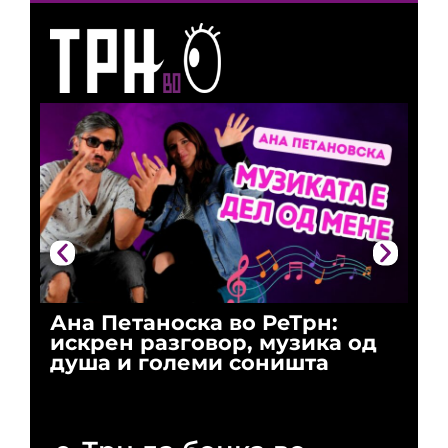
Ана Петаноска во РеТрн:
Ри
искрен разговор, музика од
го
душа и големи соништа
За
и 