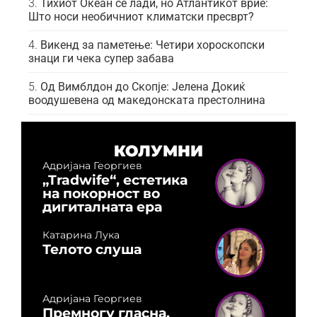
Тихиот Океан се лади, но Атлантикот врие:
Што носи необичниот климатски пресврт?
Викенд за паметење: Четири хороскопски
знаци ги чека супер забава
Од Вимблдон до Скопје: Јелена Докиќ
воодушевена од македонската престолнина
КОЛУМНИ
Адријана Георгиев
„Tradwife“, естетика
на покорност во
дигиталната ера
Катарина Лука
Телото слуша
Адријана Георгиев
Премногу гласна,