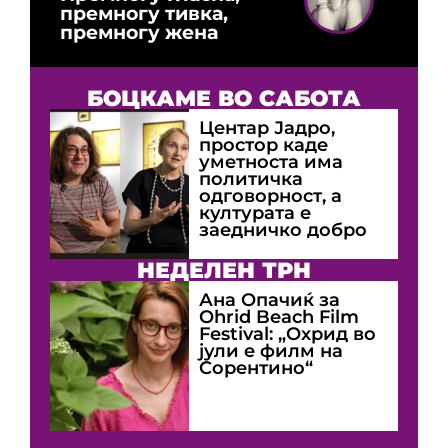
премногу тивка,
премногу жена
БОЦКАМЕ ВО САБОТА
Центар Јадро,
простор каде
уметноста има
политичка
одговорност, а
културата е
заедничко добро
НЕДЕЛЕН ТРН
Ана Опачиќ за
Оhrid Beach Film
Festival: „Охрид во
јули е филм на
Сорентино“