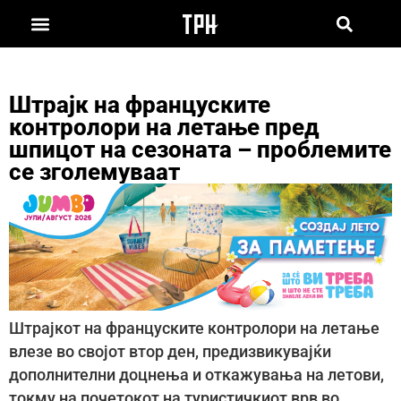
Штрајк на француските
контролори на летање пред
шпицот на сезоната – проблемите
се зголемуваат
Штрајкот на француските контролори на летање
влезе во својот втор ден, предизвикувајќи
дополнителни доцнења и откажувања на летови,
токму на почетокот на туристичкиот врв во