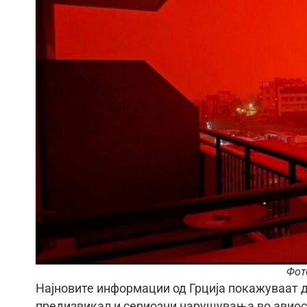
Фото
Најновите информации од Грција покажуваат 
предизвикал и сериозни нарушувања во авиосо