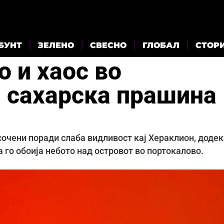
БУНТ
ЗЕЛЕНО
СВЕСНО
ГЛОБАЛ
СТОР
 и хаос во
: сахарска прашина
очени поради слаба видливост кај Хераклион, додек
 го обоија небото над островот во портокалово.