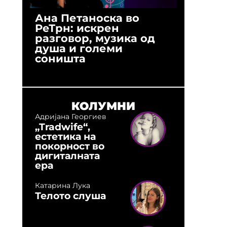
Ана Петаноска во
Ристо 
РеТрн: искрен
(Арханг
разговор, музика од
години
душа и големи
студио:
соништа
музика,
оловни
КОЛУМНИ
Адријана Георгиев
„Tradwife“,
естетика на
покорност во
дигиталната
ера
Катарина Лука
Телото слуша