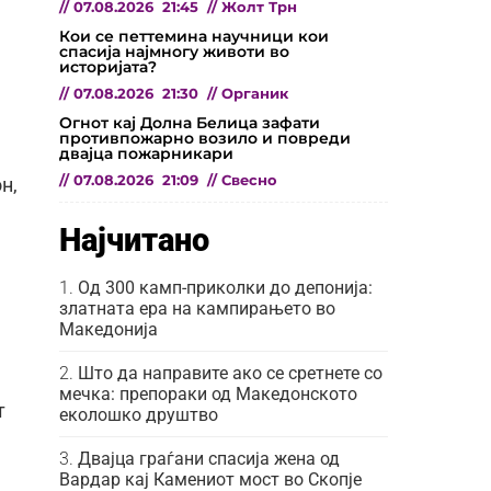
//
07.08.2026
21:45
//
Жолт Трн
Кои се петтемина научници кои
спасија најмногу животи во
историјата?
//
07.08.2026
21:30
//
Органик
Огнот кај Долна Белица зафати
противпожарно возило и повреди
двајца пожарникари
//
07.08.2026
21:09
//
Свесно
н,
Најчитано
Од 300 камп-приколки до депонија:
златната ера на кампирањето во
Македонија
Што да направите ако се сретнете со
мечка: препораки од Македонското
т
еколошко друштво
Двајца граѓани спасија жена од
Вардар кај Камениот мост во Скопје