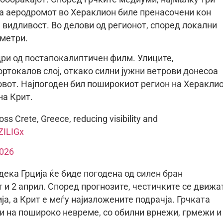
на аеродромот во Хераклион биле пренасочени кон
видливост. Во делови од регионот, според локални
 метри.
дри од постапокалиптичен филм. Улиците,
ортокалов слој, откако силни јужни ветрови донесоа
вот. Најпогоден бил поширокиот регион на Хераклио
на Крит.
ss Crete, Greece, reducing visibility and
ZILIGx
2026
ека Грција ќе биде погодена од силен бран
 и 2 април. Според прогнозите, честичките се движа
а, а Крит е меѓу најизложените подрачја. Грчката
 на пошироко невреме, со обилни врнежи, грмежи и