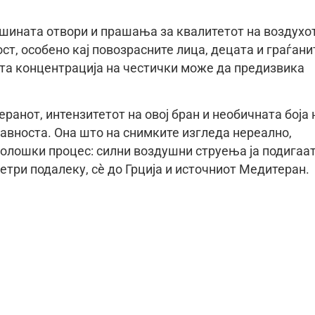
ашината отвори и прашања за квалитетот на воздухот
т, особено кај повозрасните лица, децата и граѓани
ата концентрација на честички може да предизвика
ранот, интензитетот на овој бран и необичната боја 
јавноста. Она што на снимките изгледа нереално,
олошки процес: силни воздушни струења ја подигаа
етри подалеку, сè до Грција и источниот Медитеран.