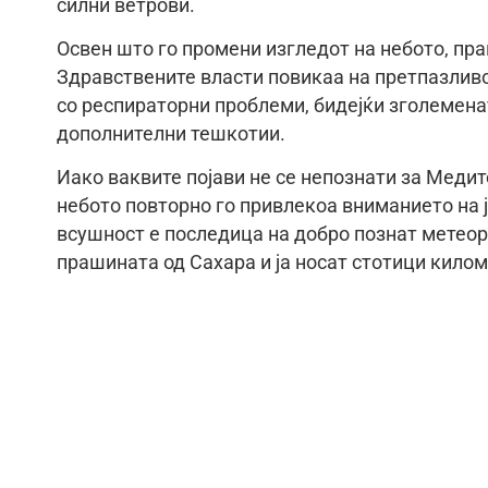
силни ветрови.
Освен што го промени изгледот на небото, пр
Здравствените власти повикаа на претпазливос
со респираторни проблеми, бидејќи зголемен
дополнителни тешкотии.
Иако ваквите појави не се непознати за Медите
небото повторно го привлекоа вниманието на 
всушност е последица на добро познат метеор
прашината од Сахара и ја носат стотици килом