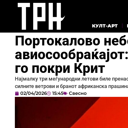
КУЛТ-АРТ
Портокалово небо
авиосообраќајот
го покри Крит
Најмалку три меѓународни летови биле пренас
силните ветрови и бранот африканска прашина
02/04/2026
15:45
Свесно