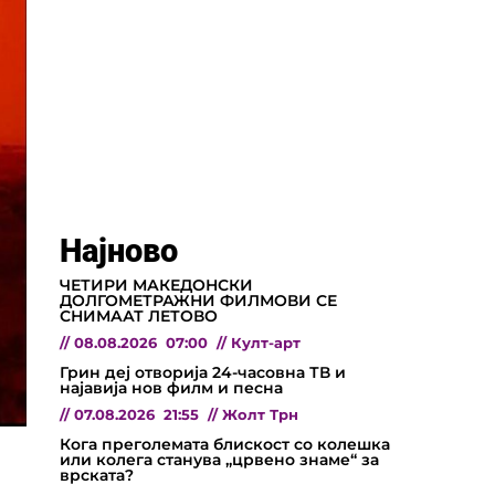
Најново
ЧЕТИРИ МАКЕДОНСКИ
ДОЛГОМЕТРАЖНИ ФИЛМОВИ СЕ
СНИМААТ ЛЕТОВО
//
08.08.2026
07:00
//
Култ-арт
Грин деј отворија 24-часовна ТВ и
најавија нов филм и песна
//
07.08.2026
21:55
//
Жолт Трн
Кога преголемата блискост со колешка
или колега станува „црвено знаме“ за
врската?