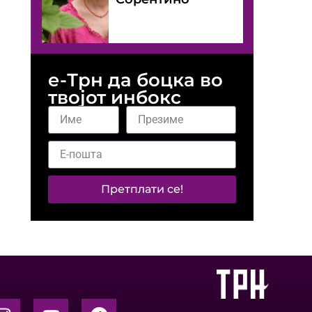
е-Трн да боцка во
твојот инбокс
Претплати се!