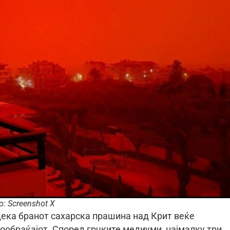
: Screenshot X
дека бранот сахарска прашина над Крит веќе
обраќајот. Според грчките медиуми, најмалку три