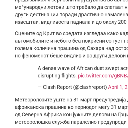
меѓународни летови што требало да слетаат 
други дестинации поради драстично намалена 
извештаи, видливоста паднала и до околу 200
Сцените од Крит во средата изгледаа како ка
автомобилите и небото беа покриени со густ п
голема количина прашина од Сахара над остро
но феноменот беше видлив и во други делови 
A dense wave of African dust swept acro
disrupting flights.
pic.twitter.com/gBNB
— Clash Report (@clashreport)
April 1, 
Метеоролозите уште на 31 март предупредија д
африканска прашина во периодот меѓу 31 март
од Северна Африка кон јужните делови на Грциј
метеоролошка служба паралелно предупреди и