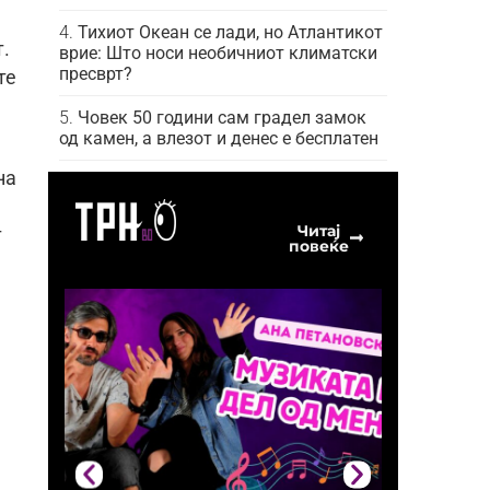
Тихиот Океан се лади, но Атлантикот
.
врие: Што носи необичниот климатски
пресврт?
те
Човек 50 години сам градел замок
од камен, а влезот и денес е бесплатен
на
Читај
т
повеќе