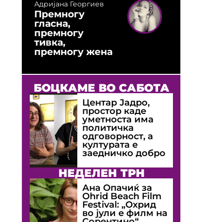
Адријана Георгиев
Премногу
гласна,
премногу
тивка,
премногу жена
БОЦКАМЕ ВО САБОТА
Центар Јадро,
простор каде
уметноста има
политичка
одговорност, а
културата е
заедничко добро
НЕДЕЛЕН ТРН
Ана Опачиќ за
Оhrid Beach Film
Festival: „Охрид
во јули е филм на
Сорентино“