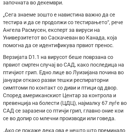
започната во декември.
„Сега знаеме зошто е навистина важно да се
тестира и да се продолжи со тестирањето“, рече
Ангела Расмусен, експерт за вируси на
Универзитетот во Саскачеван во Канада, која
помогна да се идентификува првиот пренос.
Верзијата D1.1 на вирусот беше поврзана со
првиот смртен случај во САД, како последица на
птичјиот грип. Едно лице во Луизијана почина во
јануари откако разви тешки респираторни
симптоми по контакт со диви и птици од двор.
Според американскиот Центар за контрола и
превенција на болести (ЦДЦ), најмалку 67 луѓе во
САД се заразени со птичји грип, главно оние кои
се во допир со млечни производи или говеда.
„Ако се покаже дека ова е нешто што преминало