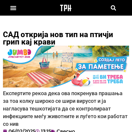
САД открија нов тип на птичји
грип кај крави
Експертите рекоа дека ова покренува прашања
за тоа колку широко се шири вирусот и ја
нагласува тешкотијата да се контролираат
инфекциите меѓу животните и луѓето кои работат
со нив
06/02/2025
13:15
Свесно