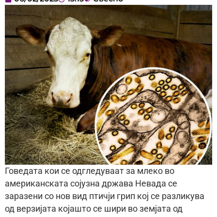
Говедата кои се одгледуваат за млеко во
американската сојузна држава Невада се
заразени со нов вид птичји грип кој се разликува
од верзијата којашто се шири во земјата од