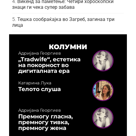
Викенд за паметење: Четири хороскопски
знаци ги чека супер забава
Тешка сообраќајка во Загреб, загинаа три
лица
КОЛУМНИ
Адријана Георгиев
„Tradwife“, естетика
на покорност во
дигиталната ера
Катарина Лука
Телото слуша
Адријана Георгиев
Премногу гласна,
премногу тивка,
премногу жена