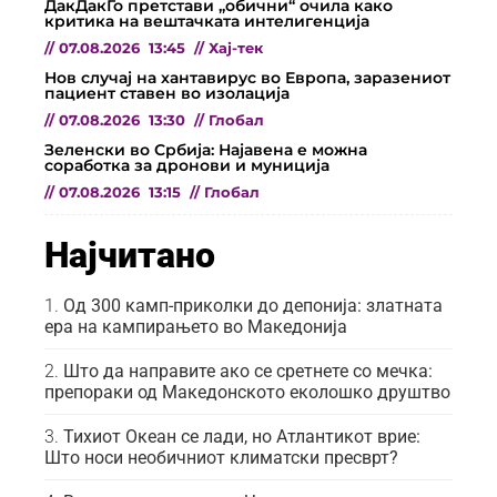
ДакДакГо претстави „обични“ очила како
критика на вештачката интелигенција
//
07.08.2026
13:45
//
Хај-тек
Нов случај на хантавирус во Европа, заразениот
пациент ставен во изолација
//
07.08.2026
13:30
//
Глобал
Зеленски во Србија: Најавена е можна
соработка за дронови и муниција
//
07.08.2026
13:15
//
Глобал
Најчитано
Од 300 камп-приколки до депонија: златната
ера на кампирањето во Македонија
Што да направите ако се сретнете со мечка:
препораки од Македонското еколошко друштво
Тихиот Океан се лади, но Атлантикот врие:
Што носи необичниот климатски пресврт?