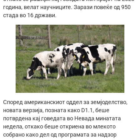
година, велат научниците. Зарази повеќе од 950
стада во 16 држави.
Според американскиот оддел за земјоделство,
новата верзија, позната како D1.1, беше
потврдена кај говедата во Невада минатата
недела, откако беше откриена во млекото
собрано како дел од програмата за надзор