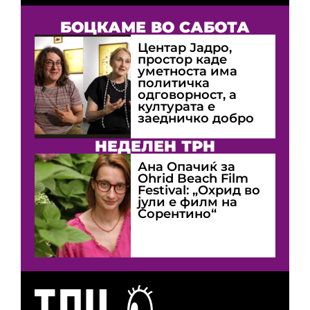
БОЦКАМЕ ВО САБОТА
Центар Јадро,
простор каде
уметноста има
политичка
одговорност, а
културата е
заедничко добро
НЕДЕЛЕН ТРН
Ана Опачиќ за
Оhrid Beach Film
Festival: „Охрид во
јули е филм на
Сорентино“