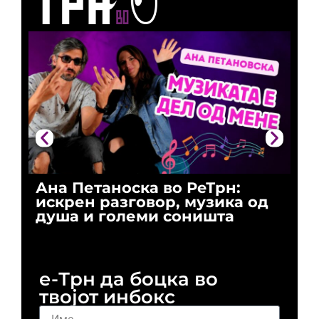
Ана Петаноска во РеТрн:
Ри
искрен разговор, музика од
го
душа и големи соништа
За
и 
е-Трн да боцка во
твојот инбокс