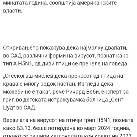
минатата година, соопштија американските
власти.
Откривањето покажува дека најмалку двапати,
во САД различни форми на вирусот, познат како
тип А H5N1, од диви птици се пренеле на говеда
„Отсекогаш мислев дека преносот од птица на
крава е многу редок настан. Изгледа дека
можеби не е така“, рече Ричард Веби, експерт за
грип во детската истражувачка болница „Сент
Џуд“ во САД.
Верзијата на вирусот на птичји грип H5N1, позната
како Б3.13, беше потврдена во март 2024 година,
откако се рашири кај говедата кон крајот на 2023