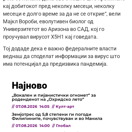
кај добитокот пред неколку месеци, неколку
месеци е долго време за да не се открие“, вели
Мајкл Вороби, еволутивен биолог од
Универзитетот во Аризона во САД, кој го
проучувал вирусот Х5Н1 кај говедата.
Тој додаде дека е важно федералните власти
веднаш да споделат информации за вирус што
има потенцијал да предизвика пандемија.
Најново
„Вокален и пијанистички огномет“ за
роденденот на „Охридско лето“
//
07.08.2026
14:05
//
Култ-арт
Земјотрес од 5,8 степени ги погоди
Филипините, почувствуван и во Манила
//
07.08.2026
14:00
//
Глобал