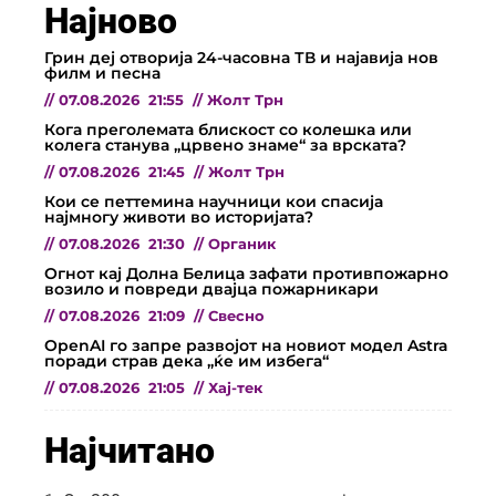
Најново
Грин деј отворија 24-часовна ТВ и најавија нов
филм и песна
//
07.08.2026
21:55
//
Жолт Трн
Кога преголемата блискост со колешка или
колега станува „црвено знаме“ за врската?
//
07.08.2026
21:45
//
Жолт Трн
Кои се петтемина научници кои спасија
најмногу животи во историјата?
//
07.08.2026
21:30
//
Органик
Огнот кај Долна Белица зафати противпожарно
возило и повреди двајца пожарникари
//
07.08.2026
21:09
//
Свесно
OpenAI го запре развојот на новиот модел Astra
поради страв дека „ќе им избега“
//
07.08.2026
21:05
//
Хај-тек
Најчитано