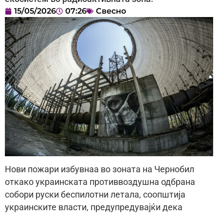
15/05/2026
07:26
Свесно
Нови пожари избувнаа во зоната на Чернобил
откако украинската противвоздушна одбрана
собори руски беспилотни летала, соопштија
украинските власти, предупредувајќи дека