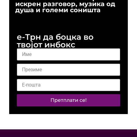
искрен разговор, музика од
го
душа и големи соништа
За
и 
е-Трн да боцка во
твојот инбокс
Претплати се!