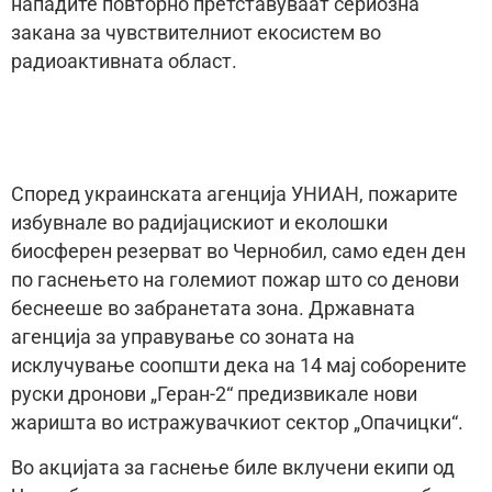
нападите повторно претставуваат сериозна
закана за чувствителниот екосистем во
радиоактивната област.
Според украинската агенција УНИАН, пожарите
избувнале во радијацискиот и еколошки
биосферен резерват во Чернобил, само еден ден
по гаснењето на големиот пожар што со денови
беснееше во забранетата зона. Државната
агенција за управување со зоната на
исклучување соопшти дека на 14 мај соборените
руски дронови „Геран-2“ предизвикале нови
жаришта во истражувачкиот сектор „Опачицки“.
Во акцијата за гаснење биле вклучени екипи од