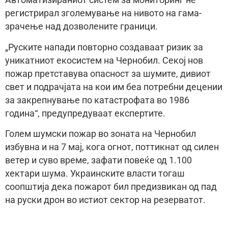
Автоматизираниот систем за мониторинг не
регистрирал зголемување на нивото на гама-
зрачење над дозволените граници.
„Руските напади повторно создаваат ризик за
уникатниот екосистем на Чернобил. Секој нов
пожар претставува опасност за шумите, дивиот
свет и подрачјата на кои им беа потребни децении
за закрепнување по катастрофата во 1986
година“, предупредуваат експертите.
Голем шумски пожар во зоната на Чернобил
избувна и на 7 мај, кога огнот, поттикнат од силен
ветер и суво време, зафати повеќе од 1.100
хектари шума. Украинските власти тогаш
соопштија дека пожарот бил предизвикан од пад
на руски дрон во истиот сектор на резерватот.