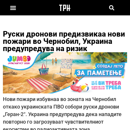
Руски дронови предизвикаа нови
пожари во Чернобил, Украина
предупредува на ризик
Нови пожари избувнаа во зоната на Чернобил
откако украинската ПВО собори руски дронови
„Геран-2“. Украина предупредува дека нападите
повторно го загрозуваат чувствителниот
екосистем во радиоактивната зона.