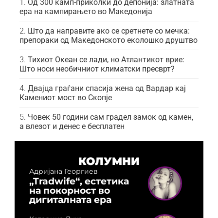
Од 300 камп-приколки до депонија: златната
ера на кампирањето во Македонија
Што да направите ако се сретнете со мечка:
препораки од Македонското еколошко друштво
Тихиот Океан се лади, но Атлантикот врие:
Што носи необичниот климатски пресврт?
Двајца граѓани спасија жена од Вардар кај
Камениот мост во Скопје
Човек 50 години сам градел замок од камен,
а влезот и денес е бесплатен
КОЛУМНИ
Адријана Георгиев
„Tradwife“, естетика
на покорност во
дигиталната ера