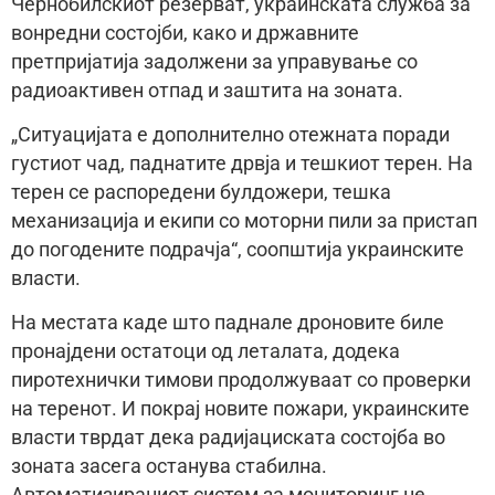
Чернобилскиот резерват, украинската служба за
вонредни состојби, како и државните
претпријатија задолжени за управување со
радиоактивен отпад и заштита на зоната.
„Ситуацијата е дополнително отежната поради
густиот чад, паднатите дрвја и тешкиот терен. На
терен се распоредени булдожери, тешка
механизација и екипи со моторни пили за пристап
до погодените подрачја“, соопштија украинските
власти.
На местата каде што паднале дроновите биле
пронајдени остатоци од леталата, додека
пиротехнички тимови продолжуваат со проверки
на теренот. И покрај новите пожари, украинските
власти тврдат дека радијациската состојба во
зоната засега останува стабилна.