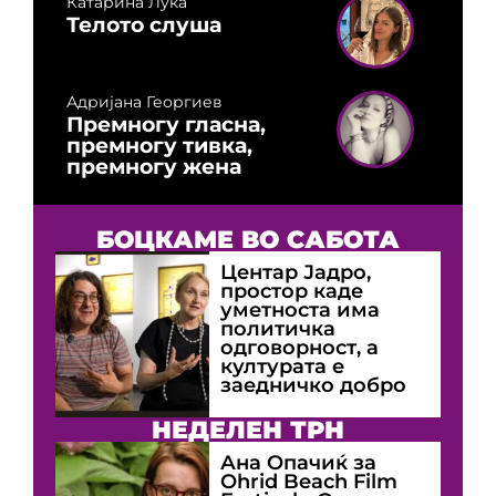
Катарина Лука
Телото слуша
Адријана Георгиев
Премногу гласна,
премногу тивка,
премногу жена
БОЦКАМЕ ВО САБОТА
Центар Јадро,
простор каде
уметноста има
политичка
одговорност, а
културата е
заедничко добро
НЕДЕЛЕН ТРН
Ана Опачиќ за
Оhrid Beach Film