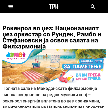
Рокенрол во џез: Националниот
џез оркестар со Рундек, Рамбо и
Стефановски ја освои салата на
Филхармонија
Полната сала на Македонската филхармонија
синоќа сведочеше на редок музички спој –
рокенрол енергија вплетена во џез-аранжмани,
во интерпретација на Националниот џез оркестар