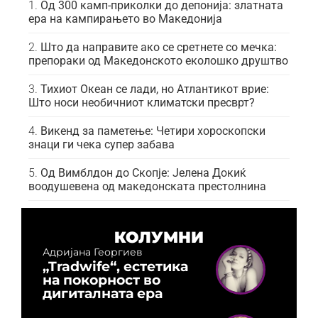
Од 300 камп-приколки до депонија: златната
ера на кампирањето во Македонија
Што да направите ако се сретнете со мечка:
препораки од Македонското еколошко друштво
Тихиот Океан се лади, но Атлантикот врие:
Што носи необичниот климатски пресврт?
Викенд за паметење: Четири хороскопски
знаци ги чека супер забава
Од Вимблдон до Скопје: Јелена Докиќ
воодушевена од македонската престолнина
КОЛУМНИ
Адријана Георгиев
„Tradwife“, естетика
на покорност во
дигиталната ера