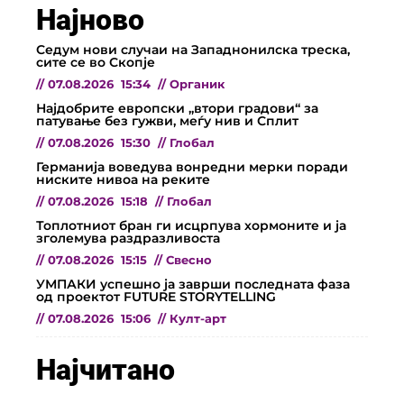
Најново
Седум нови случаи на Западнонилска треска,
сите се во Скопје
//
07.08.2026
15:34
//
Органик
Најдобрите европски „втори градови“ за
патување без гужви, меѓу нив и Сплит
//
07.08.2026
15:30
//
Глобал
Германија воведува вонредни мерки поради
ниските нивоа на реките
//
07.08.2026
15:18
//
Глобал
Топлотниот бран ги исцрпува хормоните и ја
зголемува раздразливоста
//
07.08.2026
15:15
//
Свесно
УМПАКИ успешно ја заврши последната фаза
од проектот FUTURE STORYTELLING
//
07.08.2026
15:06
//
Култ-арт
Најчитано