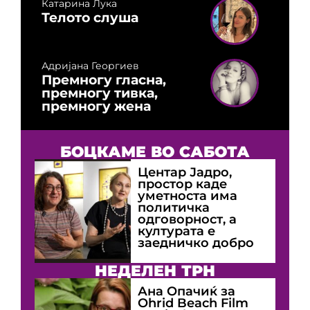
Катарина Лука
Телото слуша
Адријана Георгиев
Премногу гласна,
премногу тивка,
премногу жена
БОЦКАМЕ ВО САБОТА
Центар Јадро,
простор каде
уметноста има
политичка
одговорност, а
културата е
заедничко добро
НЕДЕЛЕН ТРН
Ана Опачиќ за
Оhrid Beach Film