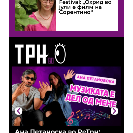
Festival: „Охрид во
јули е филм на
Сорентино“
Ана Петаноска во РеТрн:
Ри