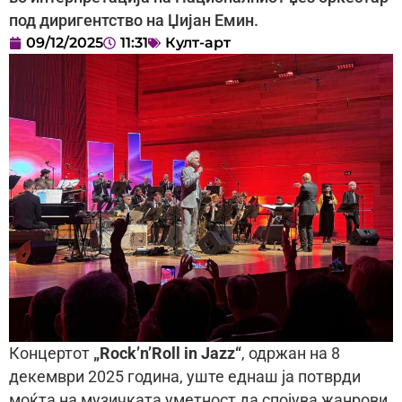
под диригентство на Џијан Емин.
09/12/2025
11:31
Култ-арт
Концертот
„Rock’n’Roll in Jazz“
, одржан на 8
декември 2025 година, уште еднаш ја потврди
моќта на музичката уметност да спојува жанрови,