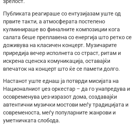
зрелост.
Публиката реагираше со ентузијазам уште од
првите такти, а атмосферата постепено
кулминираше во финалните композиции кога
салата беше преплавена со енергија што ретко се
доживува на класичен концерт. Музичарите
приредија вечер исполнета со страст, ритам и
искрена сценска комуникација, оставајќи
впечаток на концерт што ќе се памети долго.
Настанот уште еднаш ја потврди мисијата на
Националниот џез оркестар – да го унапредува и
осовременува џез-изразот дома, создавајќи
автентични музички мостови меѓу традицијата и
современоста, меѓу популарните жанрови и
уметничката слобода.