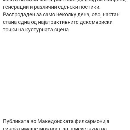
генерации и различни сценски поетики.
Распродаден за само неколку дена, овој настан
стана една од најатрактивните декемвриски
точки на културната сцена.
Публиката во Македонската филхармонија
синоќа имаше можност да присуствува на