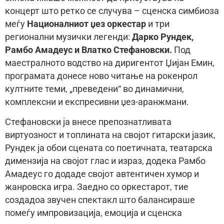
концерт што ретко се случува – сценска симбиоза
меѓу
Националниот џез оркестар
и три
регионални музички легенди:
Дарко Рундек,
Рамбо Амадеус и Влатко Стефановски.
Под
маестралното водство на диригентот Џијан Емин,
програмата донесе ново читање на рокенрол
култните теми, „преведени“ во динамични,
комплексни и експресивни џез-аранжмани.
Стефановски ја внесе препознатливата
виртуозност и топлината на својот гитарски јазик,
Рундек ја обои сцената со поетичната, театарска
димензија на својот глас и израз, додека Рамбо
Амадеус го додаде својот автентичен хумор и
жанровска игра. Заедно со оркестарот, тие
создадоа звучен спектакл што балансираше
помеѓу импровизација, емоција и сценска