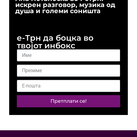
искрен разговор, музика од
го
душа и големи соништа
За
и 
е-Трн да боцка во
твојот инбокс
Претплати се!