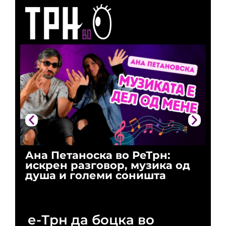
Ана Петаноска во РеТрн:
Ри
искрен разговор, музика од
го
душа и големи соништа
За
и 
е-Трн да боцка во