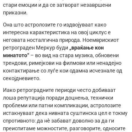
стари емоции и да се затворат незавршени
приказни.
Она што астролозите го издвојуваат како
интересна карактеристика на овој циклус е
неговата носталгична природа. Ноемврискиот
ретрограден Меркур буди
„враќање кон
минатото“
– во вид на стара музика, обновени
трендови, римејкови на филмови или ненадејно
контактирање со луѓе кои одамна исчезнале од
секојдневието.
Иако ретроградните периоди често добиваат
лоша репутација поради доцнења, технички
проблеми или патни компликации, астролозите
истакнуваат дека нивната суштинска цел е токму
спротивното: да нè забават доволно за да ги
преиспитаме можностите, разговорите, односите