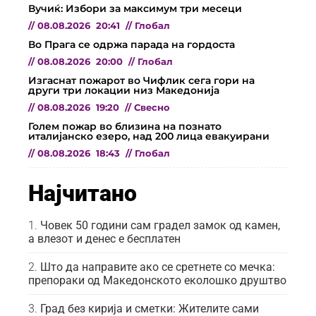
Вучиќ: Избори за максимум три месеци
//
08.08.2026
20:41
//
Глобал
Во Прага се одржа парада на гордоста
//
08.08.2026
20:00
//
Глобал
Изгаснат пожарот во Чифлик сега гори на
други три локации низ Македонија
//
08.08.2026
19:20
//
Свесно
Голем пожар во близина на познато
италијанско езеро, над 200 лица евакуирани
//
08.08.2026
18:43
//
Глобал
Најчитано
Човек 50 години сам градел замок од камен,
а влезот и денес е бесплатен
Што да направите ако се сретнете со мечка:
препораки од Македонското еколошко друштво
Град без кирија и сметки: Жителите сами