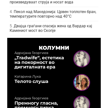
произведуваат струја и носат вода
Пекол над Македонија: Црвен топлотен бран,
температурите повторно над 40°C
Двајца граѓани спасија жена од Вардар кај
Камениот мост во Скопје
КОЛУМНИ
Адријана Георгиев
„Tradwife“, естетика
на покорност во
дигиталната ера
Катарина Лука
Телото слуша
Адријана Георгиев
Премногу гласна,
премногу тивка,