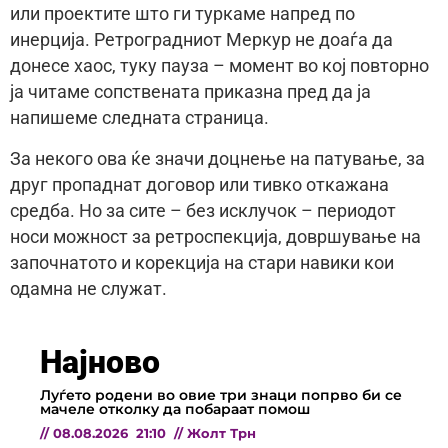
или проектите што ги туркаме напред по
инерција. Ретроградниот Меркур не доаѓа да
донесе хаос, туку пауза – момент во кој повторно
ја читаме сопствената приказна пред да ја
напишеме следната страница.
За некого ова ќе значи доцнење на патување, за
друг пропаднат договор или тивко откажана
средба. Но за сите – без исклучок – периодот
носи можност за ретроспекција, довршување на
започнатото и корекција на стари навики кои
одамна не служат.
Најново
Луѓето родени во овие три знаци попрво би се
мачеле отколку да побараат помош
//
08.08.2026
21:10
//
Жолт Трн