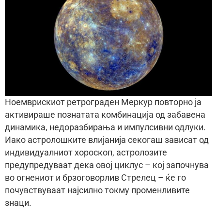
Ноемврискиот ретрограден Меркур повторно ја
активираше познатата комбинација од забавена
динамика, недоразбирања и импулсивни одлуки.
Иако астролошките влијанија секогаш зависат од
индивидуалниот хороскоп, астролозите
предупредуваат дека овој циклус – кој започнува
во огнениот и брзоговорлив Стрелец – ќе го
почувствуваат најсилно токму променливите
знаци.