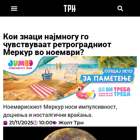
Кои знаци најмногу го
чувствуваат ретроградниот
Меркур во ноември?
Ноемврискиот Меркур носи импулсивност,
доцнења и носталгични враќања.
21/11/2025
10:00
Жолт Трн