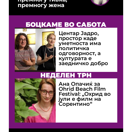
премногу жена
БОЦКАМЕ ВО САБОТА
Центар Јадро,
простор каде
уметноста има
политичка
одговорност, а
културата е
заедничко добро
НЕДЕЛЕН ТРН
Ана Опачиќ за
Оhrid Beach Film
Festival: „Охрид во
јули е филм на
Сорентино“