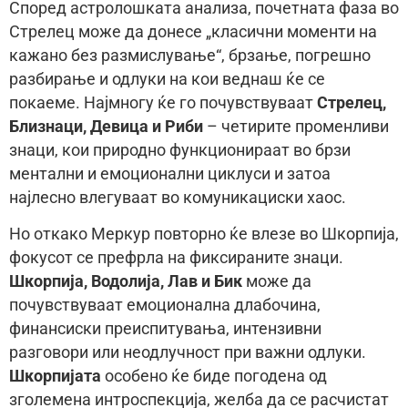
Според астролошката анализа, почетната фаза во
Стрелец може да донесе „класични моменти на
кажано без размислување“, брзање, погрешно
разбирање и одлуки на кои веднаш ќе се
покаеме. Најмногу ќе го почувствуваат
Стрелец,
Близнаци, Девица и Риби
– четирите променливи
знаци, кои природно функционираат во брзи
ментални и емоционални циклуси и затоа
најлесно влегуваат во комуникациски хаос.
Но откако Меркур повторно ќе влезе во Шкорпија,
фокусот се префрла на фиксираните знаци.
Шкорпија, Водолија, Лав и Бик
може да
почувствуваат емоционална длабочина,
финансиски преиспитувања, интензивни
разговори или неодлучност при важни одлуки.
Шкорпијата
особено ќе биде погодена од
зголемена интроспекција, желба да се расчистат