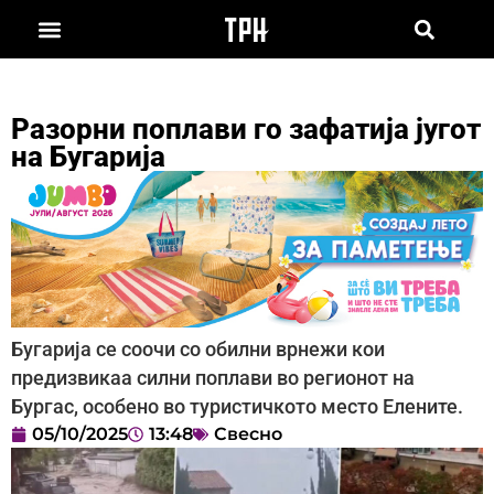
Разорни поплави го зафатија југот
на Бугарија
Бугарија се соочи со обилни врнежи кои
предизвикаа силни поплави во регионот на
Бургас, особено во туристичкото место Елените.
05/10/2025
13:48
Свесно