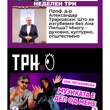
НЕДЕЛЕН ТРН
Проф. д-р
Александар
Трајковски: Што ќе
изгубевме без Ана
Липша? Многу –
духовно, културно,
општествено