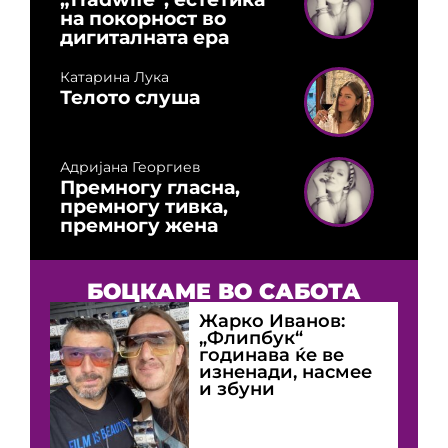
на покорност во
дигиталната ера
Катарина Лука
Телото слуша
Адријана Георгиев
Премногу гласна,
премногу тивка,
премногу жена
БОЦКАМЕ ВО САБОТА
Жарко Иванов:
„Флипбук“
годинава ќе ве
изненади, насмее
и збуни