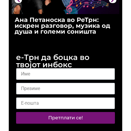
Ана Петаноска во РеТрн:
Ри
искрен разговор, музика од
го
душа и големи соништа
За
и 
е-Трн да боцка во
твојот инбокс
Претплати се!