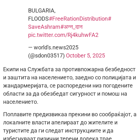
BULGARIA,
FLOODS
#FreeRationDistribution
#
SaveAshram
#अन्न_दान
pic.twitter.com/Rj4kuhwFA2
— world's.news2025
(@sdon03517)
October 5, 2025
Екипи на Службата за противпожарна безбедност
и заштита на населението, заедно со полицијата и
жандармеријата, се распоредени низ погодените
области за да обезбедат сигурност и помош на
населението.
Поплавите предизвикаа прекини во сообраќајот, а
локалните власти апелираат до жителите и
туристите да ги следат инструкциите и да
избегнуваат ризични терени додека трае