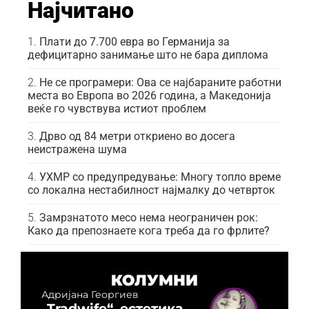
Најчитано
Плати до 7.700 евра во Германија за
дефицитарно занимање што не бара диплома
Не се програмери: Ова се најбараните работни
места во Европа во 2026 година, а Македонија
веќе го чувствува истиот проблем
Дрво од 84 метри откриено во досега
неистражена шума
УХМР со предупредување: Многу топло време
со локална нестабилност најмалку до четврток
Замрзнатото месо нема неограничен рок:
Како да препознаете кога треба да го фрлите?
КОЛУМНИ
Адријана Георгиев
„Tradwife“, естетика