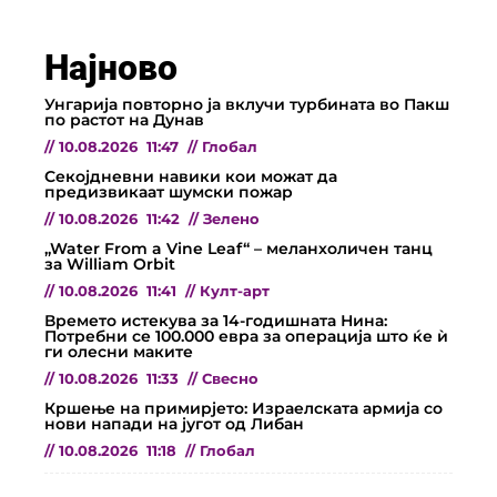
Најново
Унгарија повторно ја вклучи турбината во Пакш
по растот на Дунав
//
10.08.2026
11:47
//
Глобал
Секојдневни навики кои можат да
предизвикаат шумски пожар
//
10.08.2026
11:42
//
Зелено
„Water From a Vine Leaf“ – меланхоличен танц
за William Orbit
//
10.08.2026
11:41
//
Култ-арт
Времето истекува за 14-годишната Нина:
Потребни се 100.000 евра за операција што ќе ѝ
ги олесни маките
//
10.08.2026
11:33
//
Свесно
Кршење на примирјето: Израелската армија со
нови напади на југот од Либан
//
10.08.2026
11:18
//
Глобал