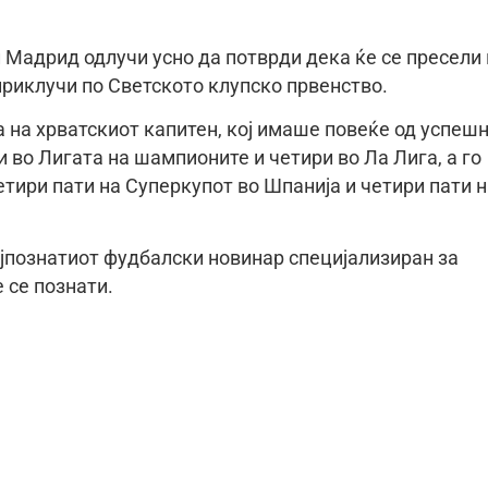
 Мадрид одлучи усно да потврди дека ќе се пресели
 приклучи по Светското клупско првенство.
а на хрватскиот капитен, кој имаше повеќе од успеш
и во Лигата на шампионите и четири во Ла Лига, а го
четири пати на Суперкупот во Шпанија и четири пати 
јпознатиот фудбалски новинар специјализиран за
 се познати.