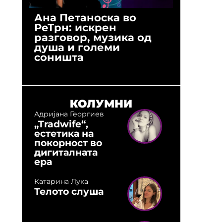
Ана Петаноска во
Ристо 
РеТрн: искрен
(Арханг
разговор, музика од
години
душа и големи
студио:
соништа
музика,
оловни
КОЛУМНИ
Адријана Георгиев
„Tradwife“,
естетика на
покорност во
дигиталната
ера
Катарина Лука
Телото слуша