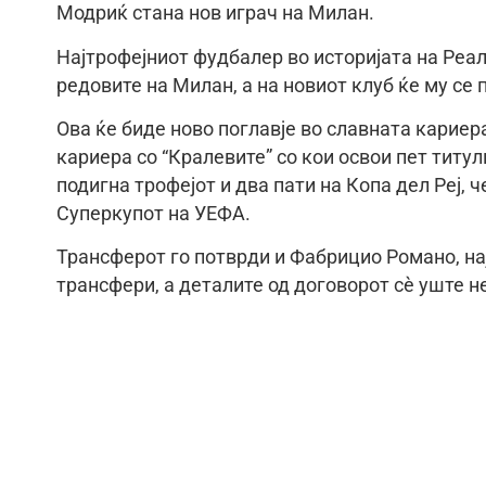
Модриќ стана нов играч на Милан.
Најтрофејниот фудбалер во историјата на Реал
редовите на Милан, а на новиот клуб ќе му се
Ова ќе биде ново поглавје во славната кариер
кариера со “Кралевите” со кои освои пет титул
подигна трофејот и два пати на Копа дел Реј, 
Суперкупот на УЕФА.
Трансферот го потврди и Фабрицио Романо, на
трансфери, а деталите од договорот сè уште не