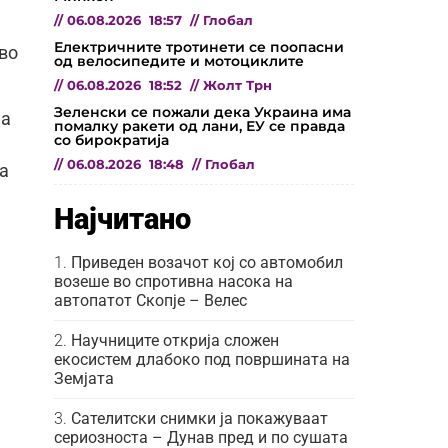
//
06.08.2026
18:57
//
Глобал
Електричните тротинети се поопасни
 во
од велосипедите и мотоциклите
//
06.08.2026
18:52
//
Жолт Трн
Зеленски се пожали дека Украина има
на
помалку ракети од лани, ЕУ се правда
со бирократија
//
06.08.2026
18:48
//
Глобал
на
Најчитано
Приведен возачот кој со автомобил
возеше во спротивна насока на
автопатот Скопје – Велес
Научниците открија сложен
екосистем длабоко под површината на
Земјата
Сателитски снимки ја покажуваат
сериозноста – Дунав пред и по сушата