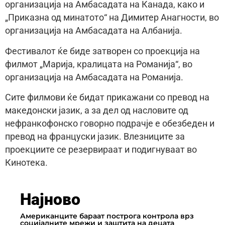
организација на Амбасадата на Канада, како и
„Приказна од минатото“ на Димитер Анагности, во
организација на Амбасадата на Албанија.
Фестивалот ќе биде затворен со проекција на
филмот „Марија, кралицата на Романија“, во
организација на Амбасадата на Романија.
Сите филмови ќе бидат прикажани со превод на
македонски јазик, а за дел од насловите од
нефранкофонско говорно подрачје е обезбеден и
превод на француски јазик. Влезниците за
проекциите се резервираат и подигнуваат во
Кинотека.
Најново
Американците бараат построга контрола врз
социјалните мрежи и заштита на децата