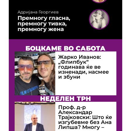
Адријана Георгиев
Премногу гласна,
премногу тивка,
премногу жена
БОЦКАМЕ ВО САБОТА
Жарко Иванов:
„Флипбук“
годинава ќе ве
изненади, насмее
и збуни
НЕДЕЛЕН ТРН
Проф. д-р
Александар
Трајковски: Што ќе
изгубевме без Ана
Липша? Многу –