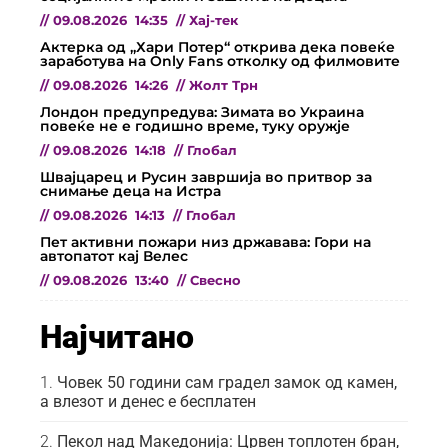
//
09.08.2026
14:35
//
Хај-тек
Актерка од „Хари Потер“ открива дека повеќе
заработува на Only Fans отколку од филмовите
//
09.08.2026
14:26
//
Жолт Трн
Лондон предупредува: Зимата во Украина
повеќе не е годишно време, туку оружје
//
09.08.2026
14:18
//
Глобал
Швајцарец и Русин завршија во притвор за
снимање деца на Истра
//
09.08.2026
14:13
//
Глобал
Пет активни пожари низ државава: Гори на
автопатот кај Велес
//
09.08.2026
13:40
//
Свесно
Најчитано
Човек 50 години сам градел замок од камен,
а влезот и денес е бесплатен
Пекол над Македонија: Црвен топлотен бран,