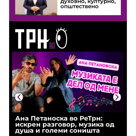
духовно, културно,
општествено
Ана Петаноска во РеТрн:
Ри
искрен разговор, музика од
го
душа и големи соништа
За