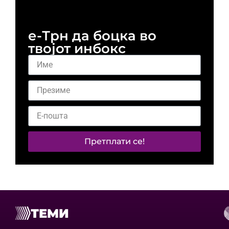
и 
е-Трн да боцка во
твојот инбокс
Претплати се!
ТЕМИ