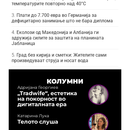
температурите повторно над 40°C
Плати до 7.700 евра во Германија за
дефицитарно занимање што не бара диплома
Еколози од Македонија и Албанија ги
здружија силите за заштита на планината
Јабланица
Град без кирија и сметки: Жителите сами
произведуваат струја и носат вода
КОЛУМНИ
Адријана Георгиев
„Tradwife“, естетика
на покорност во
дигиталната ера
Катарина Лука
Телото слуша