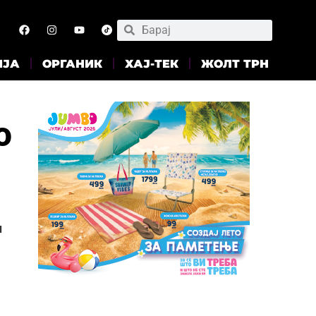
ИЈА
ОРГАНИК
ХАЈ-ТЕК
ЖОЛТ ТРН
о
и