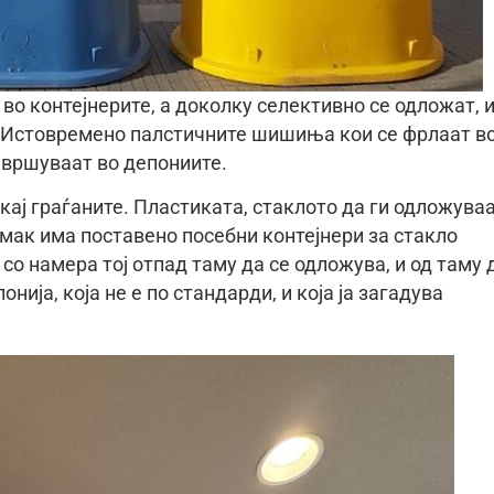
во контејнерите, а доколку селективно се одложат, 
. Истовремено палстичните шишиња кои се фрлаат в
завршуваат во депониите.
кај граѓаните. Пластиката, стаклото да ги одложува
мак има поставено посебни контејнери за стакло
 со намера тој отпад таму да се одложува, и од таму 
нија, која не е по стандарди, и која ја загадува