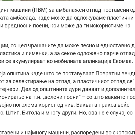
динг машини (ПВМ) за амбалажен отпад поставени о
ката амбасада, каде може да одложуваме пластични
и вредносни поени, кои може да ги искористиме на
ии, со цел чрашаните да може лесно и едноставно д
ластика и лименки, а за секое одложено парче отпад
ои се акумулираат во мобилната апликација Екомак.
оја општина каде што се поставуваат Повратни венд
т за селектирање на отпад, а пластичниот отпад се’
тејнери. Дел од општините дури даваат и дополните
онирање на т.н. „зелени поени“ – со што ваквите по
ојно поголема корист од нив. Ваквата пракса веќе
 Штип, Битола и многу други. Но, ова не е случај со
поставени и најмногу машини, распоредени во скопски