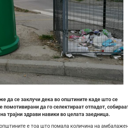
же да се заклучи дека во општините каде што се
е помотивирани да го селектираат отпадот, собираа
 на трајни здрави навики во целата заедница.
 општините е тоа што помала количина на амбалаже