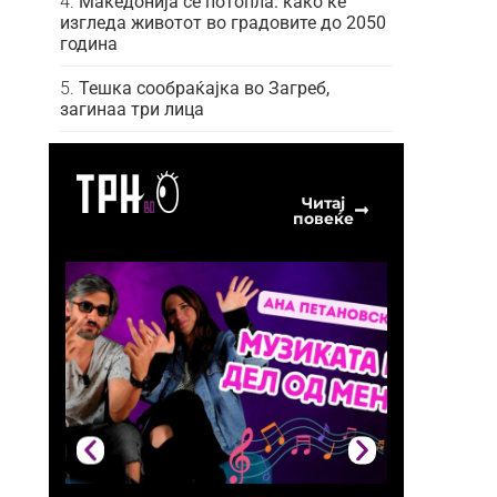
Македонија се потопла: како ќе
изгледа животот во градовите до 2050
година
Тешка сообраќајка во Загреб,
загинаа три лица
Читај
повеќе