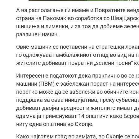
А на располагање ги имаме и Повратните вен
страна на Пакомак во соработка со Швајцарс
шишиња и лименки, и за тоа да добиеме зелен
различен начин.
Овие машини се поставени на стратешки локац
го одложуваат амбалажниот отпад во вид на п
жителите добиваат повратни „зелени поени“ к
Интересен е податокот дека практично во сек
машини (ПВМ) е забележан пораст на интересо
поретко може да се забележи во обичните кон
поддршка за оваа иницијатива, преку субвенци
добиваат двојна вредност и жителите имаат дв
одамна ја применуваат 14 општини како Берово,
ниту една општина во Скопје.
Како најголем град во земјата, во Скопје се 