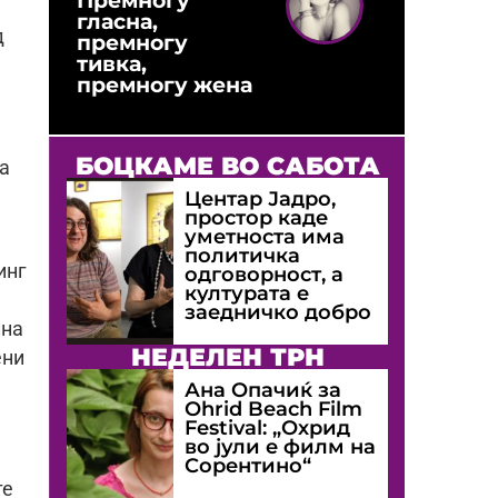
гласна,
д
премногу
тивка,
премногу жена
БОЦКАМЕ ВО САБОТА
а
Центар Јадро,
простор каде
уметноста има
политичка
инг
одговорност, а
културата е
заедничко добро
лна
НЕДЕЛЕН ТРН
ени
Ана Опачиќ за
Оhrid Beach Film
Festival: „Охрид
во јули е филм на
Сорентино“
те