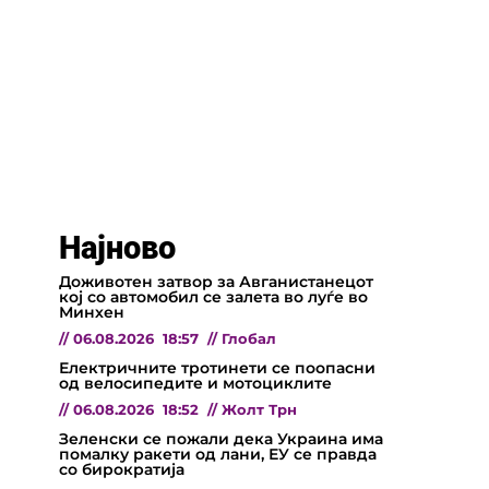
Најново
Доживотен затвор за Авганистанецот
кој со автомобил се залета во луѓе во
Минхен
//
06.08.2026
18:57
//
Глобал
Електричните тротинети се поопасни
од велосипедите и мотоциклите
//
06.08.2026
18:52
//
Жолт Трн
Зеленски се пожали дека Украина има
помалку ракети од лани, ЕУ се правда
со бирократија