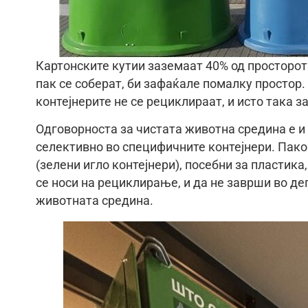
Картонските кутии заземаат 40% од просторот 
пак се соберат, би зафаќале помалку простор
контејнерите не се рециклираат, и исто така 
Одговорноста за чистата животна средина е и 
селективно во специфичните контејнери. Пако
(зелени игло контејнери), посебни за пластика,
се носи на рециклирање, и да не заврши во депо
животната средина.