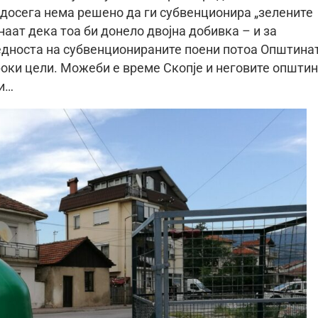
досега нема решено да ги субвенционира „зелените
наат дека тоа би донело двојна добивка – и за
редноста на субвенционираните поени потоа Општина
роки цели. Можеби е време Скопје и неговите општи
ви…