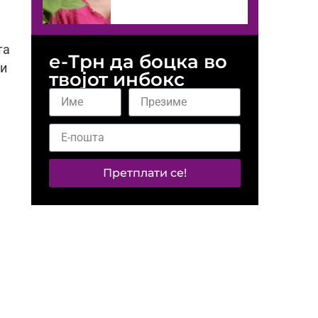
та
е-Трн да боцка во
ни
твојот инбокс
Претплати се!