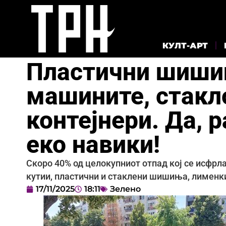
КУЛТ-АРТ
Пластични шиши
машините, стакло
контејнери. Да, 
еко навики!
Скоро 40% од целокупниот отпад кој се исфрл
кутии, пластични и стаклени шишиња, лименки
17/11/2025
18:11
Зелено