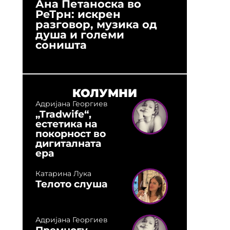
Ана Петаноска во
Ристо 
РеТрн: искрен
(Арханг
разговор, музика од
години
душа и големи
студио:
соништа
музика,
оловни
КОЛУМНИ
Адријана Георгиев
„Tradwife“,
естетика на
покорност во
дигиталната
ера
Катарина Лука
Телото слуша
Адријана Георгиев
Премногу