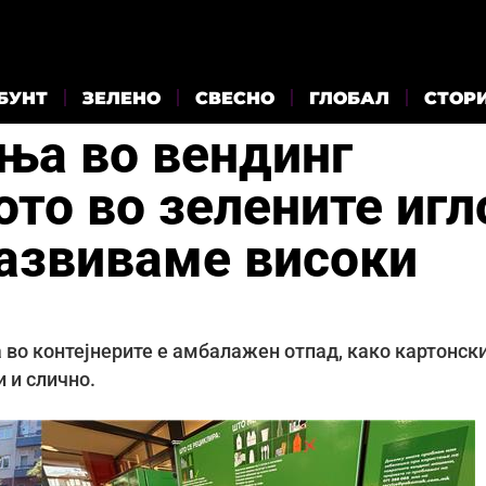
БУНТ
ЗЕЛЕНО
СВЕСНО
ГЛОБАЛ
СТОР
ња во вендинг
то во зелените игл
развиваме високи
а во контејнерите е амбалажен отпад, како картонск
 и слично.