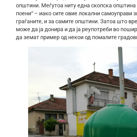
општини. Меѓутоа ниту една скопска општина 
поени“ – иако сите овие локални самоуправи з
граѓаните, и за самите општини. Затоа што в
може да ја донира и да ја реупотреби во поши
да земат пример од некои од помалите градо