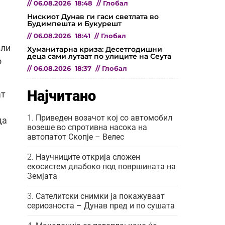
//
06.08.2026
18:48
//
Глобал
Нискиот Дунав ги гаси светлата во
Будимпешта и Букурешт
//
06.08.2026
18:41
//
Глобал
или
Хуманитарна криза: Десетгодишни
деца сами лутаат по улиците на Сеута
о
//
06.08.2026
18:37
//
Глобал
Најчитано
ат
Приведен возачот кој со автомобил
да
возеше во спротивна насока на
автопатот Скопје – Велес
Научниците открија сложен
екосистем длабоко под површината на
Земјата
Сателитски снимки ја покажуваат
сериозноста – Дунав пред и по сушата