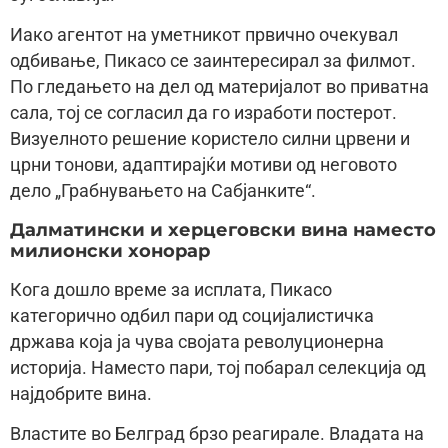
Иако агентот на уметникот првично очекувал
одбивање, Пикасо се заинтересирал за филмот.
По гледањето на дел од материјалот во приватна
сала, тој се согласил да го изработи постерот.
Визуелното решение користело силни црвени и
црни тонови, адаптирајќи мотиви од неговото
дело „Грабнувањето на Сабјанките“.
Далматински и херцеговски вина наместо
милионски хонорар
Кога дошло време за исплата, Пикасо
категорично одбил пари од социјалистичка
држава која ја чува својата револуционерна
историја. Наместо пари, тој побарал селекција од
најдобрите вина.
Властите во Белград брзо реагирале. Владата на