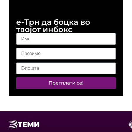
и 
е-Трн да боцка во
твојот инбокс
Претплати се!
ТЕМИ