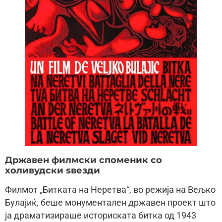
Државен филмски споменик со
холивудски ѕвезди
Филмот „Битката на Неретва“, во режија на Вељко
Булајиќ, беше монументален државен проект што
ја драматизираше историската битка од 1943