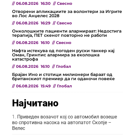
//
06.08.2026
16:30
//
Свесно
Отворени апликациите за волонтери за Игрите
во Лос Анџелес 2028
//
06.08.2026
16:29
//
Свесно
Онколошките пациенти алармираат: Недостига
терапија, ПЕТ скенот повторно не работи
//
06.08.2026
16:10
//
Свесно
Нафта истекува од погоден руски танкер кај
Оман, Гринпис алармира за еколошка
катастрофа
//
06.08.2026
16:10
//
Глобал
Брајан Ино и стотици милионери бараат од
британскиот премиер да ги оданочи повеќе
//
06.08.2026
15:49
//
Глобал
Најчитано
Приведен возачот кој со автомобил возеше
во спротивна насока на автопатот Скопје –
Велес