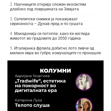
Научниците открија сложен екосистем
длабоко под површината на Земјата
Сателитски снимки ја покажуваат
сериозноста – Дунав пред и по сушата
Македонија се потопла: како ќе изгледа
животот во градовите до 2050 година
Италијанка фрлила добитно лото ливче од
милион евра во ѓубре, комуналците го пронашле
КОЛУМНИ
Адријана Георгиев
„Tradwife“, естетика
на покорност во
дигиталната ера
Катарина Лука
Телото слуша