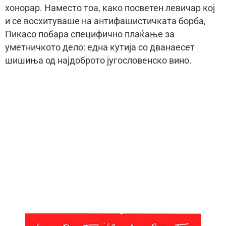
хонорар. Наместо тоа, како посветен левичар кој
и се восхитуваше на антифашистичката борба,
Пикасо побара специфично плаќање за
уметничкото дело: една кутија со дванаесет
шишиња од најдоброто југословенско вино.