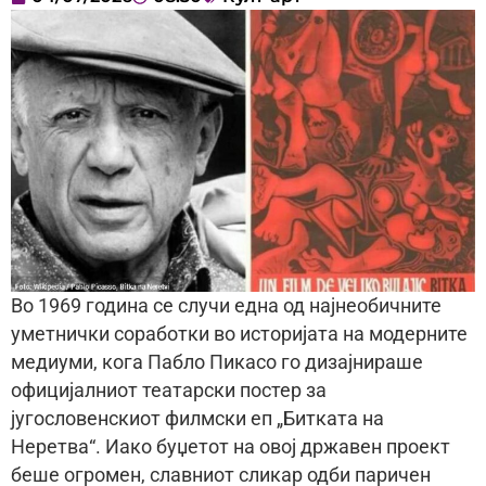
Во 1969 година се случи една од најнеобичните
уметнички соработки во историјата на модерните
медиуми, кога Пабло Пикасо го дизајнираше
официјалниот театарски постер за
југословенскиот филмски еп „Битката на
Неретва“. Иако буџетот на овој државен проект
беше огромен, славниот сликар одби паричен