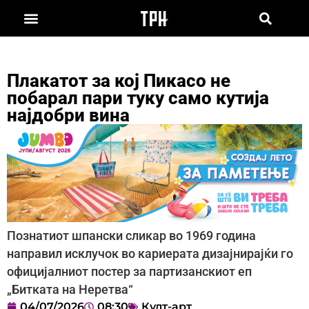
Плакатот за кој Пикасо не
побарал пари туку само кутија
најдобри вина
Познатиот шпански сликар во 1969 година
направил исклучок во кариерата дизајнирајќи го
официјалниот постер за партизанскиот еп
„Битката на Неретва“
04/07/2026
08:30
Култ-арт