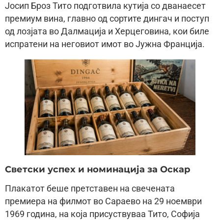
Јосип Броз Тито подготвила кутија со дванаесет
премиум вина, главно од сортите дингач и поступ
од лозјата во Далмација и Херцеговина, кои биле
испратени на неговиот имот во Јужна Франција.
Светски успех и номинација за Оскар
Плакатот беше претставен на свечената
премиера на филмот во Сараево на 29 ноември
1969 година, на која присуствуваа Тито, Софија