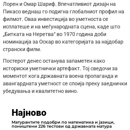
Лорен и Омар Шариф. Впечатливиот дизајн на
Пикасо веднаш го подигна глобалниот профил на
филмот. Оваа инвестиција во уметноста се
исплатеше и на меѓународната сцена, каде што
„Битката на Неретва“ во 1970 година доби
номинација за Оскар во категоријата за најдобар
странски филм.
Постерот денес останува запаметен како
историски уметнички артефакт. Тој сведочи за
моментот кога државната воена пропаганда и
авангардната уметност се споија преку заеднички
убедувања и квалитетно вино.
Најново
Матурантите подобри по математика и јазици,
поништени 226 тестови од државната матура