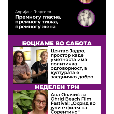
Адријана Георгиев
Премногу гласна,
премногу тивка,
премногу жена
БОЦКАМЕ ВО САБОТА
Центар Јадро,
простор каде
уметноста има
политичка
одговорност, а
културата е
заедничко добро
НЕДЕЛЕН ТРН
Ана Опачиќ за
Оhrid Beach Film
Festival: „Охрид во
јули е филм на
Сорентино“