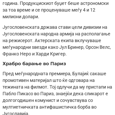
година. Продукцискиот буџет беше астрономски
за тоа време и се проценуваше меѓу 4 и 12
милиони долари.
Југословенската држава стави цели дивизии на
Југословенската народна армија на располагање
на режисерот. Актерската екипа вклучуваше
меѓународни ѕвезди како Јул Бринер, Орсон Велс,
Франко Неро и Харди Кригер.
Храбро барање во Париз
Пред меѓународната премиера, Булајиќ сакаше
промотивен материјал што ќе одговара на
тежината на филмот. Тој одлучи да му пристапи на
Пабло Пикасо во Париз, знаејќи дека сликарот е
долгогодишен комунист и сочувствува со
мултиетничката антифашистичка борба во
Југославија.