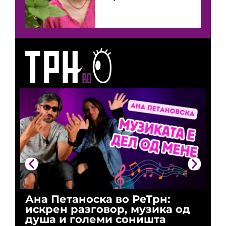
Ана Петаноска во РеТрн:
Ри
искрен разговор, музика од
го
душа и големи соништа
За