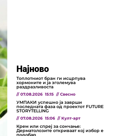
Најново
Топлотниот бран ги исцрпува
хормоните и ја зголемува
раздразливоста
//
07.08.2026
15:15
//
Свесно
УМПАКИ успешно ја заврши
последната фаза од проектот FUTURE
STORYTELLING
//
07.08.2026
15:06
//
Култ-арт
Крем или спреј за сончање:
Дерматолозите откриваат кој избор е
подобар