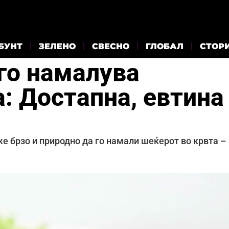
БУНТ
ЗЕЛЕНО
СВЕСНО
ГЛОБАЛ
СТОР
го намалува
: Достапна, евтина
же брзо и природно да го намали шеќерот во крвта –