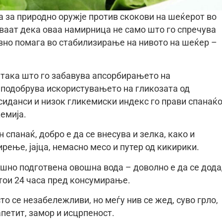
а за природно оружје против скокови на шеќерот во
уваат дека оваа намирница не само што го спречува
ивно помага во стабилизирање на нивото на шеќер –
 така што го забавува апсорбирањето на
о подобрува искористувањето на гликозата од
сиданси и низок гликемиски индекс го прави спанаќ
емија.
спанаќ, добро е да се внесува и зелка, како и
ирење, јајца, немасно месо и путер од кикирики.
шно подготвена овошна вода – доволно е да се дод
стои 24 часа пред консумирање.
о се незабележливи, но меѓу нив се жед, суво грло,
петит, замор и исцрпеност.