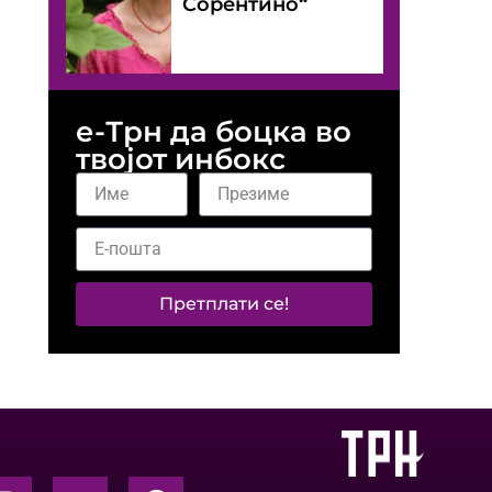
Сорентино“
е-Трн да боцка во
твојот инбокс
Претплати се!