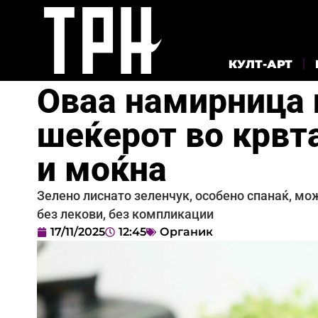
КУЛТ-АРТ
Оваа намирница 
шеќерот во крвта
и моќна
Зелено лиснато зеленчук, особено спанаќ, мо
без лекови, без компликации
17/11/2025
12:45
Органик