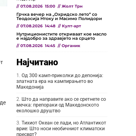
//
07.08.2026
15:00
//
Жолт Трн
Грчка вечер на „Охридско лето“ со
Теодосија Нтоку и Масимо Полидори
//
07.08.2026
14:48
//
Култ-арт
Нутриционистите откриваат кое масло
е најдобро за здравјето на срцето
//
07.08.2026
14:45
//
Органик
Најчитано
от
Од 300 камп-приколки до депонија:
златната ера на кампирањето во
Македонија
Што да направите ако се сретнете со
аде
мечка: препораки од Македонското
еколошко друштво
Тихиот Океан се лади, но Атлантикот
врие: Што носи необичниот климатски
пресврт?