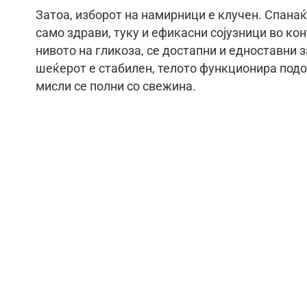
Затоа, изборот на намирници е клучен. Спанаќот
само здрави, туку и ефикасни сојузници во ко
нивото на гликоза, се достапни и едноставни 
шеќерот е стабилен, телото функционира подоб
мисли се полни со свежина.