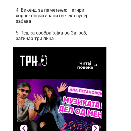
Викенд за паметење: Четири
хороскопски знаци ги чека супер
забава
и
Тешка сообраќајка во Загреб,
загинаа три лица
Читај
повеќе