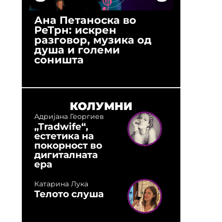
Ана Петаноска во
Ристо 
РеТрн: искрен
(Арханг
разговор, музика од
години
душа и големи
студио:
соништа
музика,
оловни
КОЛУМНИ
Адријана Георгиев
„Tradwife“,
естетика на
покорност во
дигиталната
ера
Катарина Лука
Телото слуша