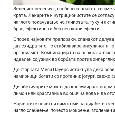
Зелениот зеленчук, особено спанаќот, се смет
крвта. Лекарите и нутриционистите се соглас
наглото покачување на гликозата, туку и акт
брзо, ефективно и без несакани ефекти.
Според најновите препораки, спанаќот делува
јаглехидратите, го стабилизира инсулинот и г
организмот. Комбинацијата на влакна, антиок
идеален сојузник во борбата против хиперглик
Докторката Меги Пауерс истакнува дека освен 
намирници богати со протеини: јогурт, свежо с
Дијабетичарите можат да консумираат и дома
лимон или краставица во обична вода и да от
Најчестите почетни симптоми на дијабетес чест
нагло слабеење, почесто мокрење, зголемен а