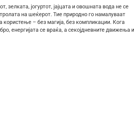
, зелката, јогуртот, јајцата и овошната вода не се
нтролата на шеќерот. Тие природно го намалуваат
за користење – без магија, без компликации. Кога
ро, енергијата се враќа, а секојдневните движења 