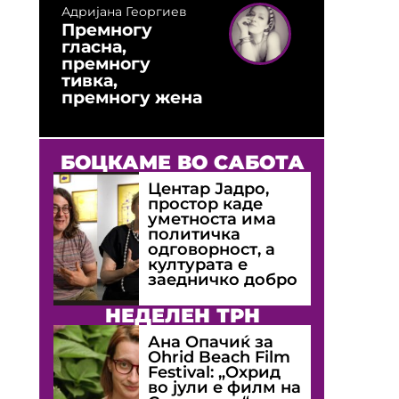
Адријана Георгиев
Премногу
гласна,
премногу
тивка,
премногу жена
БОЦКАМЕ ВО САБОТА
Центар Јадро,
простор каде
уметноста има
политичка
одговорност, а
културата е
заедничко добро
НЕДЕЛЕН ТРН
Ана Опачиќ за
Оhrid Beach Film
Festival: „Охрид
во јули е филм на