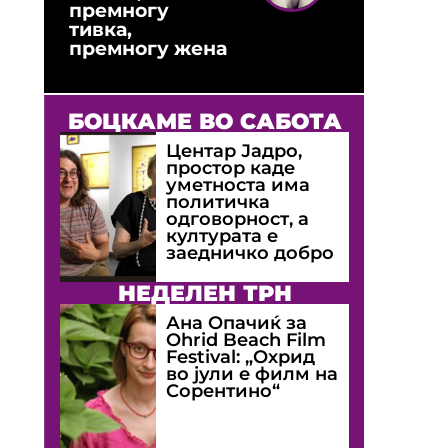
премногу
тивка,
премногу жена
БОЦКАМЕ ВО САБОТА
Центар Јадро,
простор каде
уметноста има
политичка
одговорност, а
културата е
заедничко добро
НЕДЕЛЕН ТРН
Ана Опачиќ за
Оhrid Beach Film
Festival: „Охрид
во јули е филм на
Сорентино“