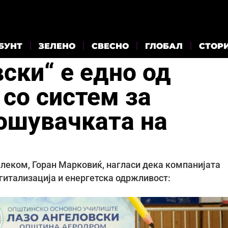
БУНТ
ЗЕЛЕНО
СВЕСНО
ГЛОБАЛ
СТОР
ски“ е едно од
со систем за
ошувачката на
леком, Горан Марковиќ, нагласи дека компанијата
игитализација и енергетска одржливост: