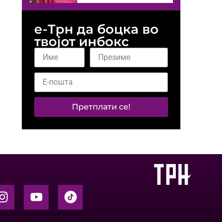
е-Трн да боцка во
твојот инбокс
Претплати се!