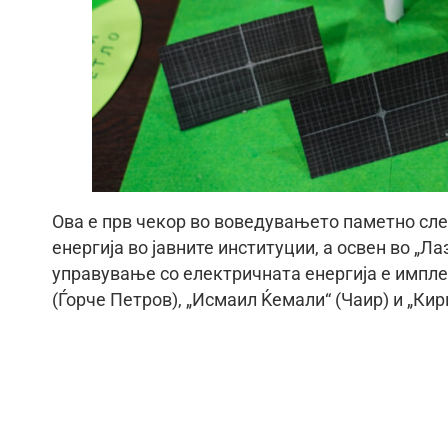
Ова е прв чекор во воведувањето паметно сл
енергија во јавните институции, а освен во „
управување со електричната енергија е импл
(Ѓорче Петров), „Исмаил Ќемали“ (Чаир) и „Кир