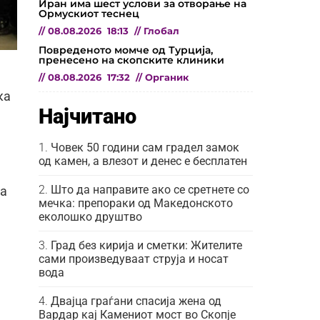
Иран има шест услови за отворање на
Ормускиот теснец
//
08.08.2026
18:13
//
Глобал
Повреденото момче од Турција,
пренесено на скопските клиники
//
08.08.2026
17:32
//
Органик
ка
Најчитано
Човек 50 години сам градел замок
од камен, а влезот и денес е бесплатен
Што да направите ако се сретнете со
ка
мечка: препораки од Македонското
еколошко друштво
Град без кирија и сметки: Жителите
сами произведуваат струја и носат
вода
Двајца граѓани спасија жена од
Вардар кај Камениот мост во Скопје