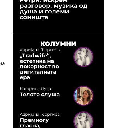
разговор, музика од
години
душа и големи
студио:
соништа
музика,
оловни
КОЛУМНИ
Адријана Георгиев
„Tradwife“,
естетика на
на
покорност во
дигиталната
ера
Катарина Лука
Телото слуша
Адријана Георгиев
Премногу
гласна,