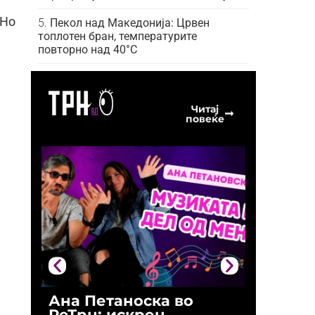
 Но
Пекол над Македонија: Црвен
топлотен бран, температурите
повторно над 40°C
Читај
повеќе
Ана Петаноска во
Ристо 
РеТрн: искрен
(Арханг