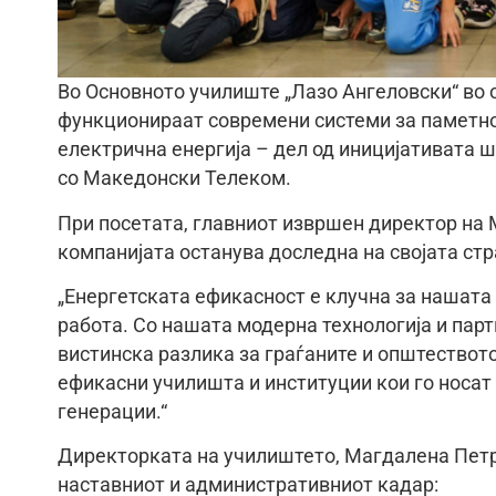
Во Основното училиште „Лазо Ангеловски“ во
функционираат современи системи за паметн
електрична енергија – дел од иницијативата
со Македонски Телеком.
При посетата, главниот извршен директор на 
компанијата останува доследна на својата стр
„Енергетската ефикасност е клучна за нашата
работа. Со нашата модерна технологија и пар
вистинска разлика за граѓаните и општеството
ефикасни училишта и институции кои го носат 
генерации.“
Директорката на училиштето, Магдалена Петр
наставниот и административниот кадар: