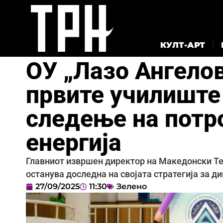
КУЛТ-АРТ
ОУ „Лазо Ангелов
првите училиште 
следење на потр
енергија
Главниот извршен директор на Македонски Те
останува доследна на својата стратегија за д
27/09/2025
11:30
Зелено