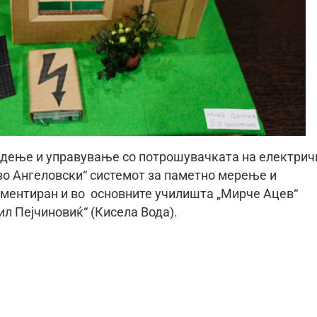
едење и управување со потрошувачката на електрич
Лазо Ангеловски“ системот за паметно мерење и
ементиран и во основните училишта „Мирче Ацев“
ил Пејчиновиќ“ (Кисела Вода).