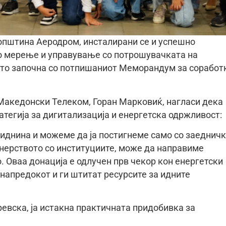
 општина Аеродром, инсталирани се и успешно
о мерење и управување со потрошувачката на
 што започна со потпишаниот Меморандум за соработ
Македонски Телеком, Горан Марковиќ, нагласи дека
атегија за дигитализација и енергетска одржливост:
 иднина и можеме да ја постигнеме само со заеднич
тнерството со институциите, може да направиме
. Оваа донација е одлучен прв чекор кон енергетски
напредокот и ги штитат ресурсите за идните
евска, ја истакна практичната придобивка за