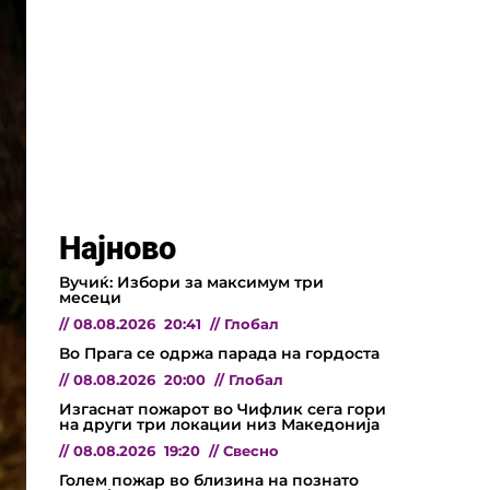
Најново
Вучиќ: Избори за максимум три
месеци
//
08.08.2026
20:41
//
Глобал
Во Прага се одржа парада на гордоста
//
08.08.2026
20:00
//
Глобал
Изгаснат пожарот во Чифлик сега гори
на други три локации низ Македонија
//
08.08.2026
19:20
//
Свесно
Голем пожар во близина на познато