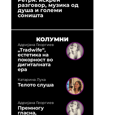
разговор, музика од
години
душа и големи
студио:
соништа
музика,
оловни
КОЛУМНИ
Адријана Георгиев
„Tradwife“,
естетика на
покорност во
дигиталната
ера
Катарина Лука
Телото слуша
Адријана Георгиев
Премногу
гласна,