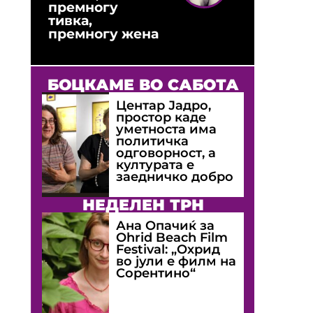
премногу
тивка,
премногу жена
БОЦКАМЕ ВО САБОТА
Центар Јадро,
простор каде
уметноста има
политичка
одговорност, а
културата е
заедничко добро
НЕДЕЛЕН ТРН
Ана Опачиќ за
Оhrid Beach Film
Festival: „Охрид
во јули е филм на
Сорентино“