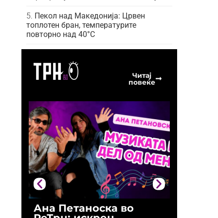
Пекол над Македонија: Црвен
топлотен бран, температурите
повторно над 40°C
Читај
повеќе
Ана Петаноска во
Ристо 
РеТрн: искрен
(Арханг