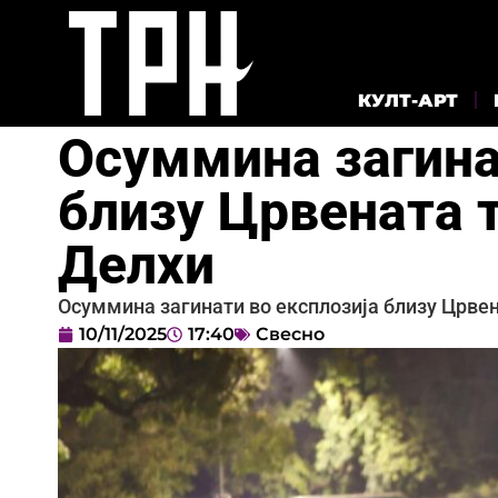
КУЛТ-АРТ
Осуммина загина
близу Црвената 
Делхи
Осуммина загинати во експлозија близу Црве
10/11/2025
17:40
Свесно