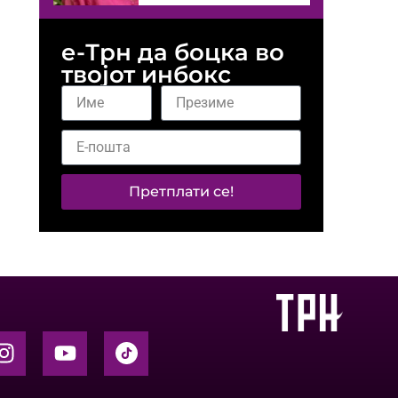
е-Трн да боцка во
твојот инбокс
Претплати се!