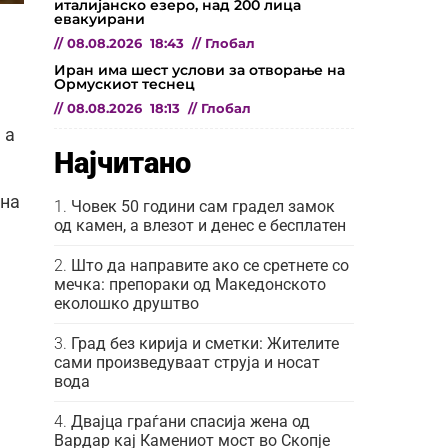
италијанско езеро, над 200 лица
евакуирани
//
08.08.2026
18:43
//
Глобал
Иран има шест услови за отворање на
Ормускиот теснец
//
08.08.2026
18:13
//
Глобал
 а
Најчитано
 на
Човек 50 години сам градел замок
од камен, а влезот и денес е бесплатен
Што да направите ако се сретнете со
мечка: препораки од Македонското
еколошко друштво
Град без кирија и сметки: Жителите
сами произведуваат струја и носат
вода
Двајца граѓани спасија жена од
Вардар кај Камениот мост во Скопје