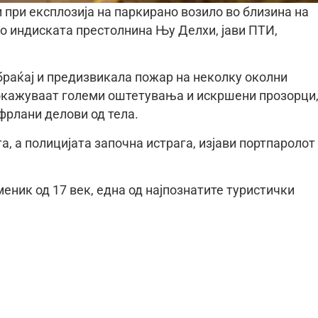
и при експлозија на паркирано возило во близина на
о индиската престолнина Њу Делхи, јави ПТИ,
обраќај и предизвикала пожар на неколку околни
окажуваат големи оштетувања и искршени прозорци,
фрлани делови од тела.
а, а полицијата започна истрага, изјави портпаролот
еник од 17 век, една од најпознатите туристички