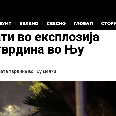
БУНТ
ЗЕЛЕНО
СВЕСНО
ГЛОБАЛ
СТОР
ти во експлозија
тврдина во Њу
ната тврдина во Њу Делхи