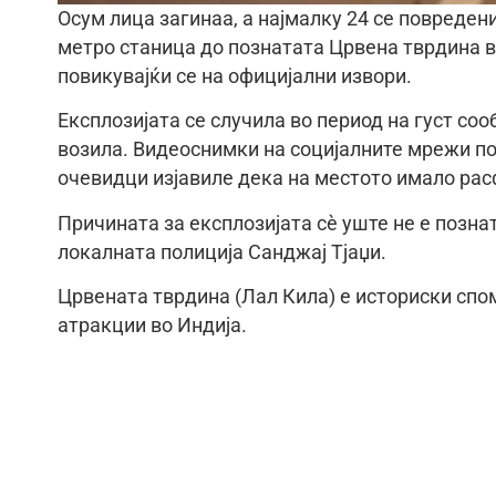
Осум лица загинаа, а најмалку 24 се повреден
метро станица до познатата Црвена тврдина в
повикувајќи се на официјални извори.
Експлозијата се случила во период на густ со
возила. Видеоснимки на социјалните мрежи п
очевидци изјавиле дека на местото имало рас
Причината за експлозијата сè уште не е познат
локалната полиција Санджај Тјаџи.
Црвената тврдина (Лал Кила) е историски спом
атракции во Индија.