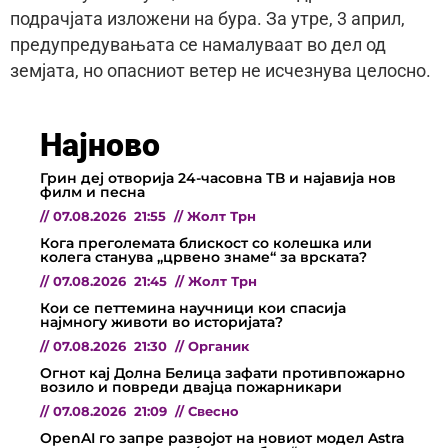
подрачјата изложени на бура. За утре, 3 април,
предупредувањата се намалуваат во дел од
земјата, но опасниот ветер не исчезнува целосно.
Најново
Грин деј отворија 24-часовна ТВ и најавија нов
филм и песна
//
07.08.2026
21:55
//
Жолт Трн
Кога преголемата блискост со колешка или
колега станува „црвено знаме“ за врската?
//
07.08.2026
21:45
//
Жолт Трн
Кои се петтемина научници кои спасија
најмногу животи во историјата?
//
07.08.2026
21:30
//
Органик
Огнот кај Долна Белица зафати противпожарно
возило и повреди двајца пожарникари
//
07.08.2026
21:09
//
Свесно
OpenAI го запре развојот на новиот модел Astra