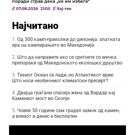
поради страв дека „ќе им избега“
//
07.08.2026
21:05
//
Хај-тек
Најчитано
Од 300 камп-приколки до депонија: златната
ера на кампирањето во Македонија
Што да направите ако се сретнете со мечка:
препораки од Македонското еколошко друштво
Тихиот Океан се лади, но Атлантикот врие:
Што носи необичниот климатски пресврт?
Двајца граѓани спасија жена од Вардар кај
Камениот мост во Скопје
Човек 50 години сам градел замок од камен,
а влезот и денес е бесплатен