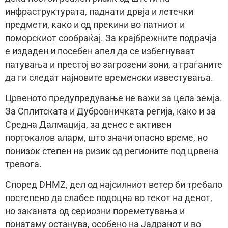
инфраструктурата, паднати дрвја и летечки
предмети, како и од прекини во патниот и
поморскиот сообраќај. За крајбрежните подрачја
е издаден и посебен апел да се избегнуваат
патувања и престој во загрозени зони, а граѓаните
да ги следат најновите временски известувања.
Црвеното предупредување не важи за цела земја.
За Сплитската и Дубровничката регија, како и за
Средна Далмација, за денес е активен
портокалов аларм, што значи опасно време, но
понизок степен на ризик од регионите под црвена
тревога.
Според DHMZ, дел од најсилниот ветер би требало
постепено да слабее подоцна во текот на денот,
но заканата од сериозни пореметувања и
понатаму останува, особено на Јадранот и во