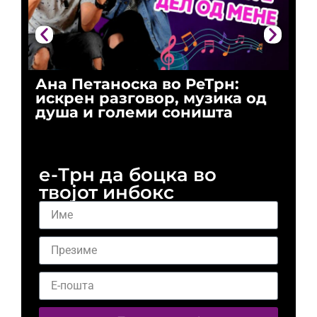
Ана Петаноска во РеТрн:
Ри
искрен разговор, музика од
го
душа и големи соништа
За
и 
е-Трн да боцка во
твојот инбокс