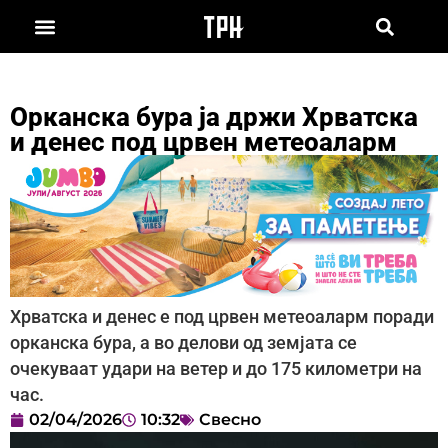
Орканска бура ја држи Хрватска
и денес под црвен метеоаларм
Хрватска и денес е под црвен метеоаларм поради
орканска бура, а во делови од земјата се
очекуваат удари на ветер и до 175 километри на
час.
02/04/2026
10:32
Свесно