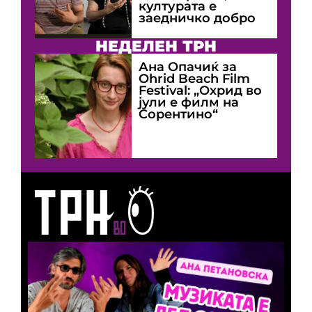
културата е
заедничко добро
НЕДЕЛЕН ТРН
Ана Опачиќ за
Оhrid Beach Film
Festival: „Охрид во
јули е филм на
Сорентино“