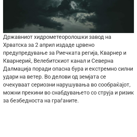
Државниот хидрометеоролошки завод на
Хрватска за 2 април издаде црвено
предупредување за Риечката регија, Кварнер и
Кварнериќ, Велебитскиот канал и Северна
Далмација поради опасна бура и екстремно силни
удари на ветер. Во делови од земјата се
очекуваат сериозни нарушувања во сообраќајот,
можни прекини во снабдувањето со струја и ризик
за безбедноста на граѓаните.