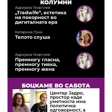
КОЛУМНИ
Адријана Георгиев
„Tradwife“, естетика
на покорност во
дигиталната ера
Катарина Лука
Телото слуша
Адријана Георгиев
Премногу гласна,
премногу тивка,
премногу жена
БОЦКАМЕ ВО САБОТА
Центар Јадро,
простор каде
уметноста има
политичка
одговорност, а