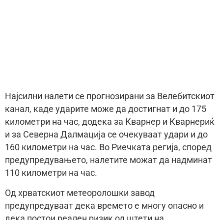
Најсилни налети се прогнозирани за Велебитскиот
канал, каде ударите може да достигнат и до 175
километри на час, додека за Кварнер и Кварнериќ
и за Северна Далмација се очекуваат удари и до
160 километри на час. Во Риечката регија, според
предупредувањето, налетите можат да надминат
110 километри на час.
Од хрватскиот метеоролошки завод
предупредуваат дека времето е многу опасно и
дека постои реален ризик од штети на