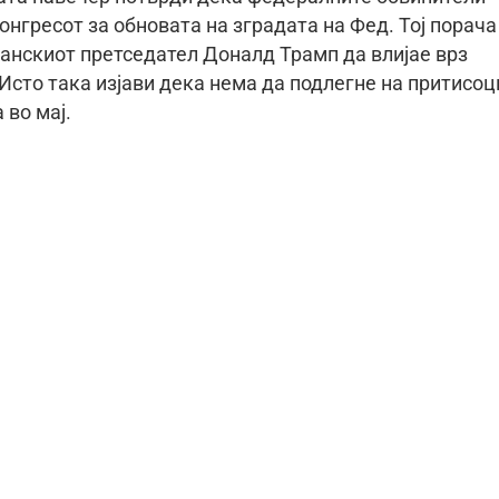
онгресот за обновата на зградата на Фед. Тој порача
канскиот претседател Доналд Трамп да влијае врз
Исто така изјави дека нема да подлегне на притисоц
 во мај.