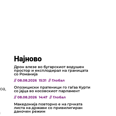
Најново
Дрон влезе во бугарскиот водушен
простор и експлодирал на границата
со Романија
//
08.08.2026
15:31
//
Глобал
Опозициски пратеници го гаѓаа Курти
оа,
со јајца во косовскиот парламент
//
08.08.2026
14:47
//
Глобал
Македонија повторно е на грчката
листа на држави со привилигиран
даночен режим
а