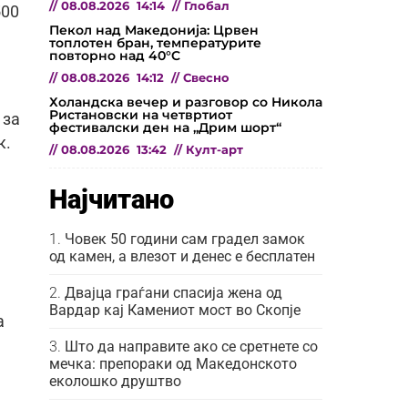
//
08.08.2026
14:14
//
Глобал
500
Пекол над Македонија: Црвен
топлотен бран, температурите
повторно над 40°C
//
08.08.2026
14:12
//
Свесно
Холандска вечер и разговор со Никола
Ристановски на четвртиот
 за
фестивалски ден на „Дрим шорт“
к.
//
08.08.2026
13:42
//
Култ-арт
Најчитано
Човек 50 години сам градел замок
од камен, а влезот и денес е бесплатен
Двајца граѓани спасија жена од
Вардар кај Камениот мост во Скопје
а
Што да направите ако се сретнете со
мечка: препораки од Македонското
еколошко друштво