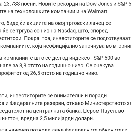
 на 23.733 поени. Новите рекорди на Dow Jones и S&P 
ите на технолошките компании и на Walmart.
то, бидејќи акциите на овој трговски ланец се
 ќе се тргува со нив на Nasdaq, што, според
ститори. Покрај тоа, инвеститорите се подготвуваат
 компаниите, која неофицијално започнува во вторни
 компаниите што се дел од индексот S&P 500 во
але за 8,8 отсто на годишно ниво. Се очекува
профитот од 26,5 отсто на годишно ниво.
ати, инвеститорите се внимателни и поради
ќа и Федералните резерви, откако Министерството з
седателот на централната банка, Џером Пауел, во
ингтон, вредна 2,5 милијарди долари.
лата навечер потврди дека федералните обвинители