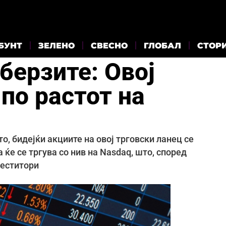
БУНТ
ЗЕЛЕНО
СВЕСНО
ГЛОБАЛ
СТОР
берзите: Овој
по растот на
то, бидејќи акциите на овој трговски ланец се
 ќе се тргува со нив на Nasdaq, што, според
веститори