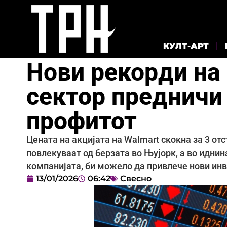
КУЛТ-АРТ
Нови рекорди на 
сектор предничи 
профитот
Цената на акцијата на Walmart скокна за 3 отс
повлекуваат од берзата во Њујорк, а во иднина
компанијата, би можело да привлече нови ин
13/01/2026
06:42
Свесно