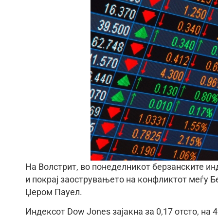
На Волстрит, во понеделникот берзанските ин
и покрај заострувањето на конфликтот меѓу Б
Џером Пауел.
Индексот Dow Jones зајакна за 0,17 отсто, на 4