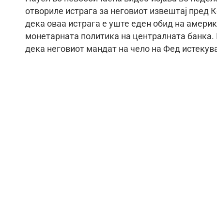
отвориле истрага за неговиот извештај пред К
дека оваа истрага е уште еден обид на амери
монетарната политика на централната банка. 
дека неговиот мандат на чело на Фед истекува