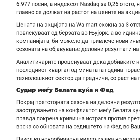
6.977 поени, а индексот Nasdaq за 0,26 отсто,
главно се должат на растот на цените на акци
Цената на акцијата на Walmart скокна за 3 отс
повлекуваат од берзата во Њујорк, а во иднина
компанијата, би можело да привлече нови инве
сезоната на објавување деловни резултати на
Аналитичарите проценуваат дека добивките на
последниот квартал од минатата година порасн
технолошкиот сектор да предничи, со раст на 
Судир меѓу Белата куќа и Фед
Покрај претстојната сезона на деловни резулт
заострувањето на конфликтот меѓу Белата ку
правда покрена кривична истрага против прет
врска со обновата на седиштето на Фед во Ваш
Пауел во невообичаена видео-изјава во неде