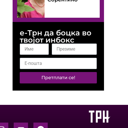
е-Трн да боцка во
твојот инбокс
Претплати се!