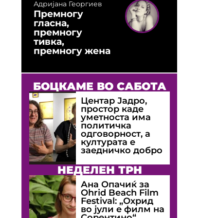
Адријана Георгиев
Премногу
гласна,
премногу
тивка,
премногу жена
БОЦКАМЕ ВО САБОТА
Центар Јадро,
простор каде
уметноста има
политичка
одговорност, а
културата е
заедничко добро
НЕДЕЛЕН ТРН
Ана Опачиќ за
Оhrid Beach Film
Festival: „Охрид
во јули е филм на
Сорентино“