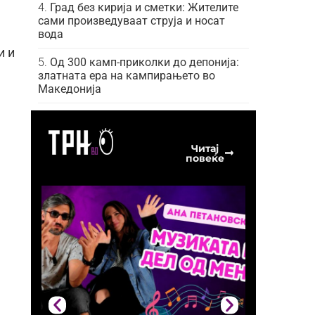
Град без кирија и сметки: Жителите
сами произведуваат струја и носат
вода
и и
Од 300 камп-приколки до депонија:
златната ера на кампирањето во
Македонија
Читај
повеќе