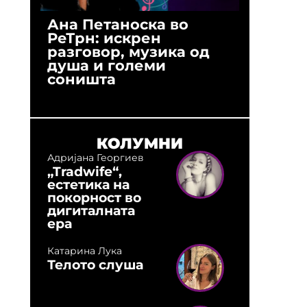
Ана Петаноска во
Ристо 
РеТрн: искрен
(Арханг
разговор, музика од
години
душа и големи
студио:
соништа
музика,
оловни
КОЛУМНИ
Адријана Георгиев
„Tradwife“,
естетика на
покорност во
дигиталната
ера
Катарина Лука
Телото слуша