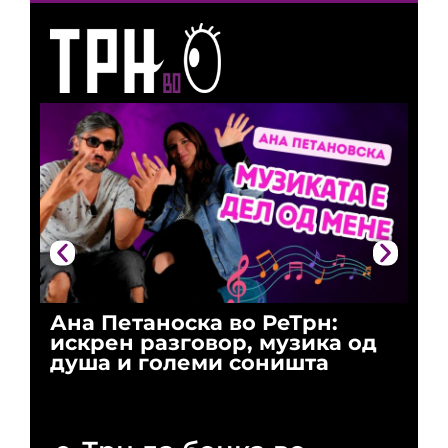
Ана Петаноска во РеТрн:
Ри
искрен разговор, музика од
го
душа и големи соништа
За
и 