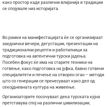
како простор каде различни влијанија и традиции
се спојувале низ историјата.
Во рамки на манифестацијата ќе се организираат
заеднички вечери, дегустации, презентации на
традиционални рецепти и работилници за
подготовка на автентични турски јадења.
Посебен фокус ќе има на старите техники на
готвење, како подготовка на јуфка, бавно готвени
специјалитети и печење на отворен оган – методи
што со генерации се пренесуваат како дел од
секојдневната култура на живеење.
Организаторите посочуваат дека турската кујна
претставува спој на различни цивилизации,