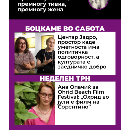
премногу тивка,
премногу жена
БОЦКАМЕ ВО САБОТА
Центар Јадро,
простор каде
уметноста има
политичка
одговорност, а
културата е
заедничко добро
НЕДЕЛЕН ТРН
Ана Опачиќ за
Оhrid Beach Film
Festival: „Охрид во
јули е филм на
Сорентино“