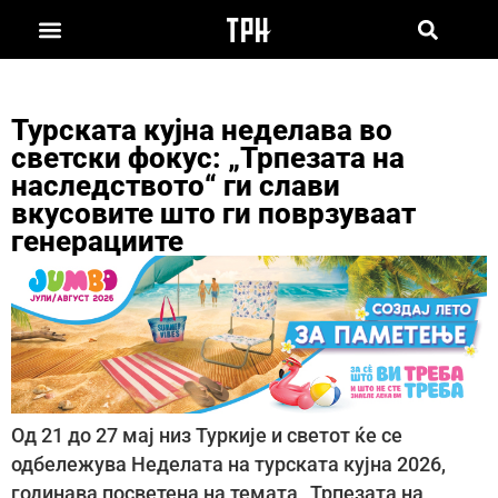
Турската кујна неделава во
светски фокус: „Трпезата на
наследството“ ги слави
вкусовите што ги поврзуваат
генерациите
Од 21 до 27 мај низ Туркије и светот ќе се
одбележува Неделата на турската кујна 2026,
годинава посветена на темата „Трпезата на