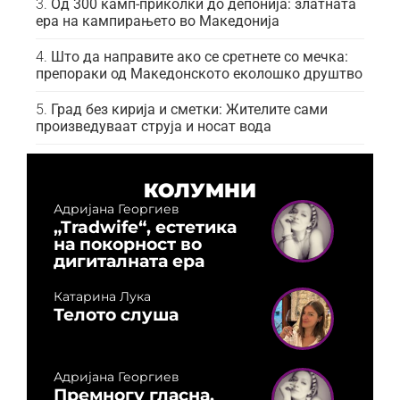
Од 300 камп-приколки до депонија: златната
ера на кампирањето во Македонија
Што да направите ако се сретнете со мечка:
препораки од Македонското еколошко друштво
Град без кирија и сметки: Жителите сами
произведуваат струја и носат вода
КОЛУМНИ
Адријана Георгиев
„Tradwife“, естетика
на покорност во
дигиталната ера
Катарина Лука
Телото слуша
Адријана Георгиев
Премногу гласна,