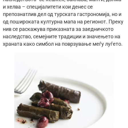
и хелва – специјалитети кои денес се
препознатлив дел од турската гастрономија, но и
од пошироката културна мапа на регионот. Преку
нив се раскажува приказната за заедничкото
наследство, семејните традиции и значењето на
храната како симбол на поврзување меѓу луѓето.