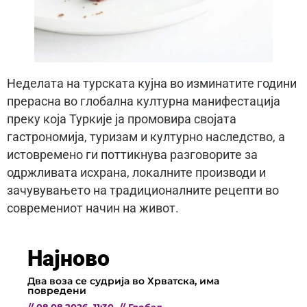
Неделата на турската кујна во изминатите години
прерасна во глобална културна манифестација
преку која Туркије ја промовира својата
гастрономија, туризам и културно наследство, а
истовремено ги поттикнува разговорите за
одржливата исхрана, локалните производи и
зачувувањето на традиционалните рецепти во
современиот начин на живот.
Најново
Два воза се судрија во Хрватска, има
повредени