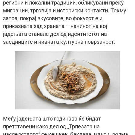
региони и локални традиции, обликувани преку
миграции, трговија и историски контакти. Токму
затоа, покрај вкусовите, во фокусот е и
приказната зад храната – начинот на кој
јадењата станале дел од идентитетот на
заедниците и нивната културна поврзаност.
Меѓу јадењата што годинава ќе бидат
претставени како дел од „Трпезата на
наследството“ се кешкек, баклава, манти, долма