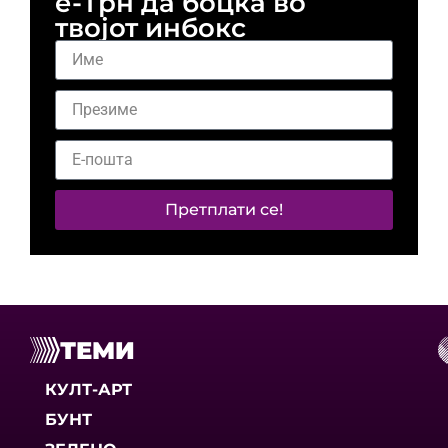
е-Трн да боцка во
твојот инбокс
Претплати се!
ТЕМИ
КУЛТ-АРТ
БУНТ