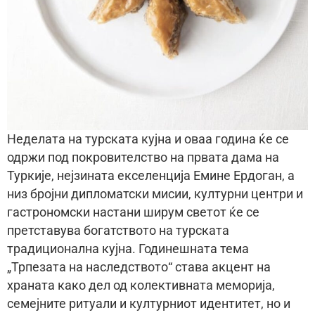
Неделата на турската кујна и оваа година ќе се
одржи под покровителство на првата дама на
Туркије, нејзината екселенција Емине Ердоган, а
низ бројни дипломатски мисии, културни центри и
гастрономски настани ширум светот ќе се
претставува богатството на турската
традиционална кујна. Годинешната тема
„Трпезата на наследството“ става акцент на
храната како дел од колективната меморија,
семејните ритуали и културниот идентитет, но и