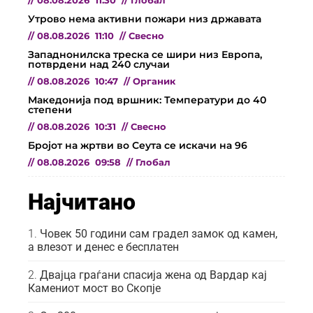
//
08.08.2026
11:30
//
Глобал
Утрово нема активни пожари низ државата
//
08.08.2026
11:10
//
Свесно
Западнонилска треска се шири низ Европа,
потврдени над 240 случаи
//
08.08.2026
10:47
//
Органик
Македонија под вршник: Температури до 40
степени
//
08.08.2026
10:31
//
Свесно
Бројот на жртви во Сеута се искачи на 96
//
08.08.2026
09:58
//
Глобал
Најчитано
Човек 50 години сам градел замок од камен,
а влезот и денес е бесплатен
Двајца граѓани спасија жена од Вардар кај
Камениот мост во Скопје