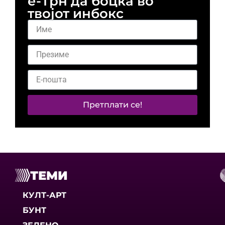
е-Трн да боцка во
твојот инбокс
Претплати се!
ТЕМИ
КУЛТ-АРТ
БУНТ