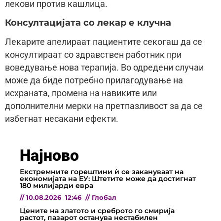
лекови против кашлица.
Консултацијата со лекар е клучна
Лекарите апелираат пациентите секогаш да се
консултираат со здравствен работник при
воведување нова терапија. Во одредени случаи
може да биде потребно прилагодување на
исхраната, промена на навиките или
дополнителни мерки на претпазливост за да се
избегнат несакани ефекти.
Најново
Екстремните горештини ѝ се закануваат на
економијата на ЕУ: Штетите може да достигнат
180 милијарди евра
//
10.08.2026
12:46
//
Глобал
Цените на златото и среброто го смирија
растот, пазарот останува нестабилен