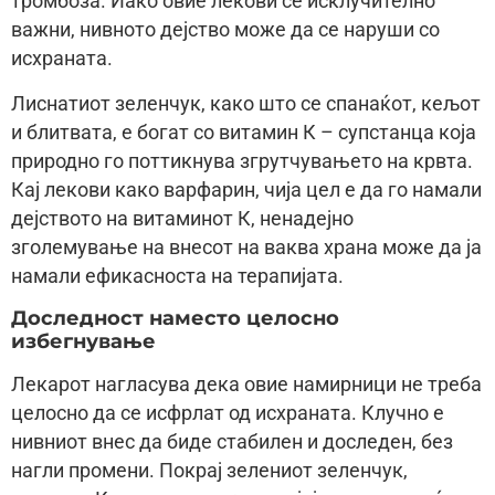
тромбоза. Иако овие лекови се исклучително
важни, нивното дејство може да се наруши со
исхраната.
Лиснатиот зеленчук, како што се спанаќот, кељот
и блитвата, е богат со витамин К – супстанца која
природно го поттикнува згрутчувањето на крвта.
Кај лекови како варфарин, чија цел е да го намали
дејството на витаминот К, ненадејно
зголемување на внесот на ваква храна може да ја
намали ефикасноста на терапијата.
Доследност наместо целосно
избегнување
Лекарот нагласува дека овие намирници не треба
целосно да се исфрлат од исхраната. Клучно е
нивниот внес да биде стабилен и доследен, без
нагли промени. Покрај зелениот зеленчук,