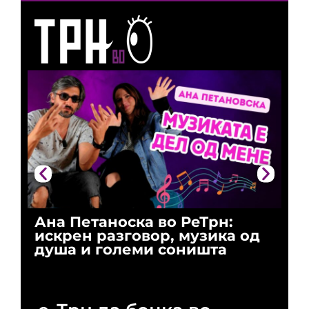
Ана Петаноска во РеТрн:
Ри
искрен разговор, музика од
го
душа и големи соништа
За
и 