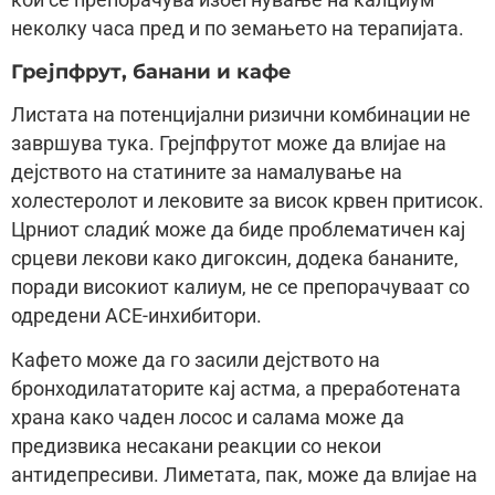
кои се препорачува избегнување на калциум
неколку часа пред и по земањето на терапијата.
Грејпфрут, банани и кафе
Листата на потенцијални ризични комбинации не
завршува тука. Грејпфрутот може да влијае на
дејството на статините за намалување на
холестеролот и лековите за висок крвен притисок.
Црниот сладиќ може да биде проблематичен кај
срцеви лекови како дигоксин, додека бананите,
поради високиот калиум, не се препорачуваат со
одредени ACE-инхибитори.
Кафето може да го засили дејството на
бронходилататорите кај астма, а преработената
храна како чаден лосос и салама може да
предизвика несакани реакции со некои
антидепресиви. Лиметата, пак, може да влијае на