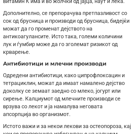
витамин К има и во жолчки од јајца, наут и леќа.
Дополнително, се препорачува претпазливост со
сок од брусница и производи од брусница, бидејќи
можат да го променат дејството на
антикоагулансите. Исто така, големи количини
лук и ѓумбир може да го зголемат ризикот од
крварење.
Антибиотици и млечни производи
Одредени антибиотици, како ципрофлоксацин и
тетрациклин, можат да имаат намалено дејство
доколку се земаат заедно со млеко, јогурт или
сирење. Калциумот од млечните производи се
врзува со лекот и ја намалува неговата
апсорпција во организмот.
Истото важи и за некои лекови за остеопороза, кај