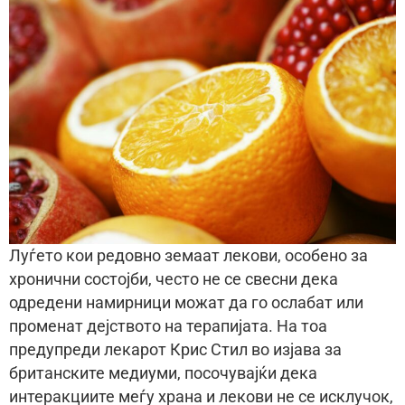
Луѓето кои редовно земаат лекови, особено за
хронични состојби, често не се свесни дека
одредени намирници можат да го ослабат или
променат дејството на терапијата. На тоа
предупреди лекарот Крис Стил во изјава за
британските медиуми, посочувајќи дека
интеракциите меѓу храна и лекови не се исклучок,