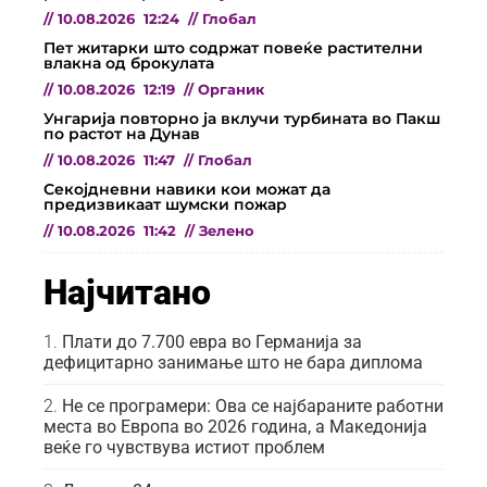
//
10.08.2026
12:24
//
Глобал
Пет житарки што содржат повеќе растителни
влакна од брокулата
//
10.08.2026
12:19
//
Органик
Унгарија повторно ја вклучи турбината во Пакш
по растот на Дунав
//
10.08.2026
11:47
//
Глобал
Секојдневни навики кои можат да
предизвикаат шумски пожар
//
10.08.2026
11:42
//
Зелено
Најчитано
Плати до 7.700 евра во Германија за
дефицитарно занимање што не бара диплома
Не се програмери: Ова се најбараните работни
места во Европа во 2026 година, а Македонија
веќе го чувствува истиот проблем