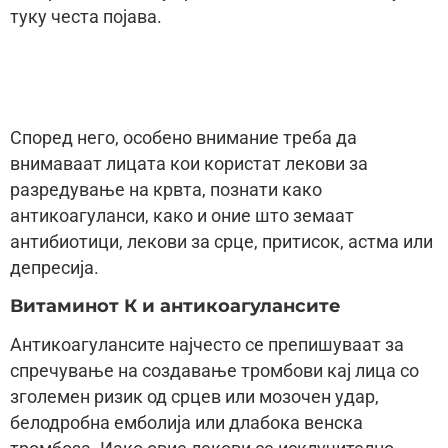
туку честа појава.
Според него, особено внимание треба да
внимаваат лицата кои користат лекови за
разредување на крвта, познати како
антикоагуланси, како и оние што земаат
антибиотици, лекови за срце, притисок, астма или
депресија.
Витаминот К и антикоагулансите
Антикоагулансите најчесто се препишуваат за
спречување на создавање тромбови кај лица со
зголемен ризик од срцев или мозочен удар,
белодробна емболија или длабока венска