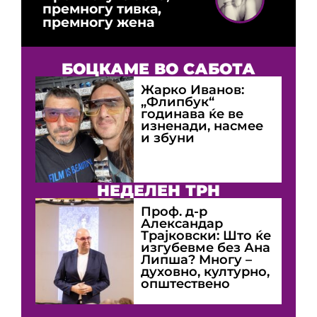
премногу тивка,
премногу жена
БОЦКАМЕ ВО САБОТА
Жарко Иванов:
„Флипбук“
годинава ќе ве
изненади, насмее
и збуни
НЕДЕЛЕН ТРН
Проф. д-р
Александар
Трајковски: Што ќе
изгубевме без Ана
Липша? Многу –
духовно, културно,
општествено