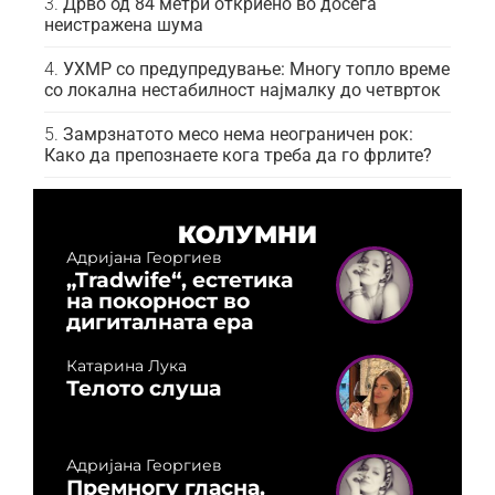
Дрво од 84 метри откриено во досега
неистражена шума
УХМР со предупредување: Многу топло време
со локална нестабилност најмалку до четврток
Замрзнатото месо нема неограничен рок:
Како да препознаете кога треба да го фрлите?
КОЛУМНИ
Адријана Георгиев
„Tradwife“, естетика
на покорност во
дигиталната ера
Катарина Лука
Телото слуша
Адријана Георгиев
Премногу гласна,