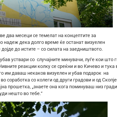
ве два месеци се темелат на концептите за
со надеж дека долго време ќе останат визуелен
 дојде до истите – со силата на заедништвото.
убав уствари со случајните минувачи, луѓе кои што г
Нивните реакции колку се среќни и во Кичево и тука 
што им даваш некаков визуелен и убав подарок на
 во соработка со колеги од други градови и од Скопје
ајна прошетка, „знаете она кога поминуваш низ гради
ди нешто во тебе.“