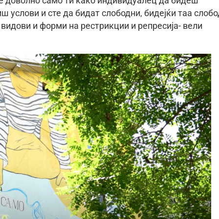
 е доволно само ти како индивидуалец да бидеш
ш услови и сте да бидат слободни, бидејќи таа слоб
видови и форми на рестрикции и репресија- вели