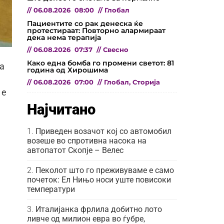
//
06.08.2026
08:00
//
Глобал
Пациентите со рак денеска ќе
протестираат: Повторно алармираат
дека нема терапија
//
06.08.2026
07:37
//
Свесно
Како една бомба го промени светот: 81
а
година од Хирошима
//
06.08.2026
07:00
//
Глобал
,
Сторија
 е
Најчитано
Приведен возачот кој со автомобил
возеше во спротивна насока на
автопатот Скопје – Велес
Пеколот што го преживуваме е само
почеток: Ел Нињо носи уште повисоки
температури
Италијанка фрлила добитно лото
ливче од милион евра во ѓубре,