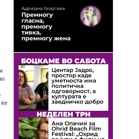
Адријана Георгиев
Премногу
гласна,
премногу
тивка,
премногу жена
БОЦКАМЕ ВО САБОТА
Центар Јадро,
и
простор каде
во
уметноста има
политичка
одговорност, а
-
културата е
заедничко добро
 ќе
НЕДЕЛЕН ТРН
Ана Опачиќ за
Оhrid Beach Film
Festival: „Охрид