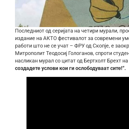
Последниот од серијата на четири мурали, прое
издание на АКТО фестивалот за современи уме
работи што не се учат – ФРУ од Скопје, е заок
Митрополит Теодосиј Гологанов, спроти студе
насликан мурал со цитат од Бертхолт Брехт на
создадете услови кои ги ослободуваат сите!“.