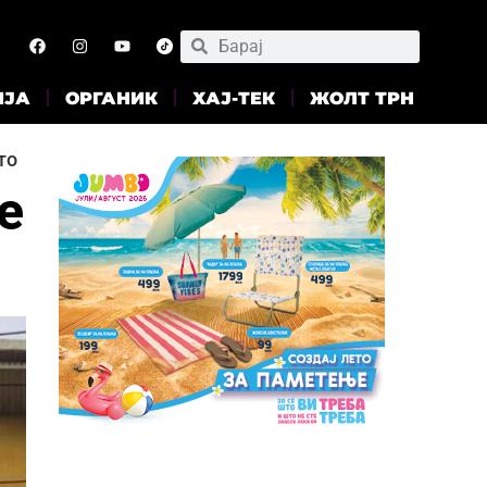
ИЈА
ОРГАНИК
ХАЈ-ТЕК
ЖОЛТ ТРН
то
е