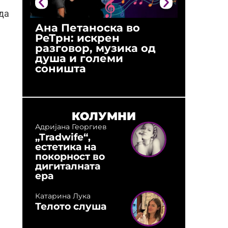
ода
Ана Петаноска во
Ристо 
РеТрн: искрен
(Арханг
разговор, музика од
години
душа и големи
студио:
соништа
музика,
оловни
КОЛУМНИ
Адријана Георгиев
„Tradwife“,
естетика на
покорност во
дигиталната
ера
Катарина Лука
Телото слуша