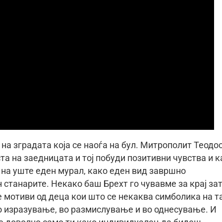
на зградата која се наоѓа на бул. Митрополит Теодос
та на заедницата и тој побуди позитивни чувства и к
 на уште еден мурал, како еден вид завршно
 станарите. Некако баш Брехт го чувавме за крај за
е мотиви од деца кои што се некаква симболика на т
во изразување, во размислување и во однесување. И