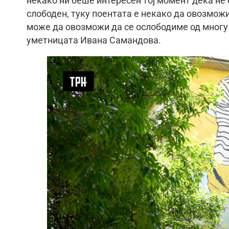
некако ни беше интересен тој момент дека не
слободен, туку поентата е некако да овозможи
може да овозможи да се ослободиме од многу 
уметницата Ивана Самандова.