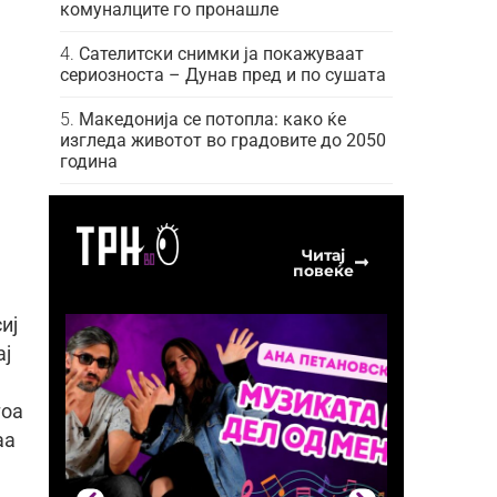
комуналците го пронашле
Сателитски снимки ја покажуваат
сериозноста – Дунав пред и по сушата
Македонија се потопла: како ќе
изгледа животот во градовите до 2050
година
Читај
повеќе
иј
ај
тоа
аа