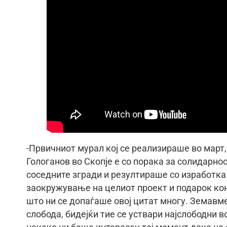
-Првичниот мурал кој се реализираше во март, 
Гологанов во Скопје е со порака за солидарнос
соседните згради и резултираше со изработка
заокружување на целиот проект и подарок кон
што ни се допаѓаше овој цитат многу. Земавм
слобода, бидејќи тие се уствари најслободни 