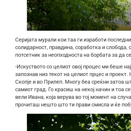
Серијата мурали кои таа ги изработи последни
солидарност, правдина, соработка и слобода, 
потсетник за неопходноста на борбата за да се
-Искуството со целиот овој процес ми беше нај
запознав низ текот на целиот прцес и проект. 
Скопје и во Прилеп. Многу беа среќни затоа 
самиот град. Го красиш на некој начин и тоа се
вели Ивана, која верува во тој момент на случ
прочиташ нешто што ти прави смисла и ќе побу