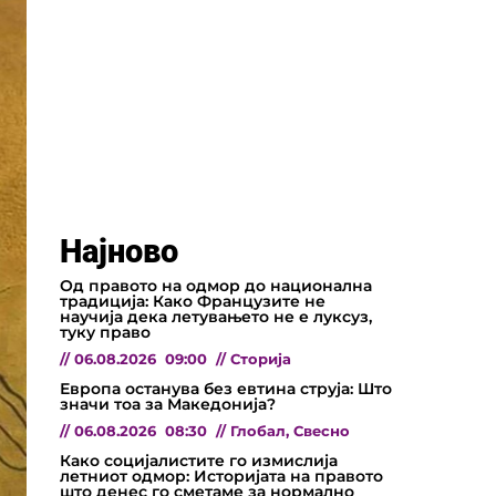
Најново
Од правото на одмор до национална
традиција: Како Французите не
научија дека летувањето не е луксуз,
туку право
//
06.08.2026
09:00
//
Сторија
Европа останува без евтина струја: Што
значи тоа за Македонија?
//
06.08.2026
08:30
//
Глобал
,
Свесно
Како социјалистите го измислија
летниот одмор: Историјата на правото
што денес го сметаме за нормално