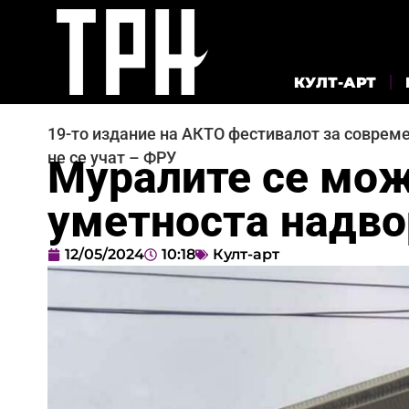
КУЛТ-АРТ
19-то издание на АКТО фестивалот за совреме
не се учат – ФРУ
Муралите се мож
уметноста надво
12/05/2024
10:18
Култ-арт