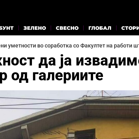
БУНТ
ЗЕЛЕНО
СВЕСНО
ГЛОБАЛ
СТОР
ни уметности во соработка со Факултет на работи ш
ност да ја извадим
р од галериите