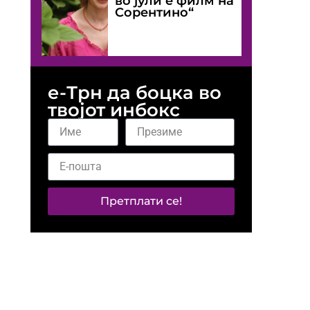
во јули е филм на
Сорентино“
е-Трн да боцка во
твојот инбокс
Претплати се!