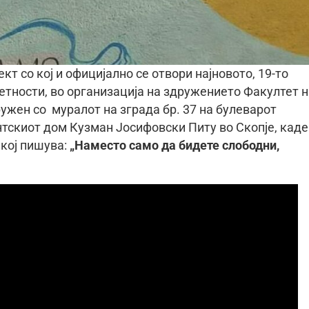
кт со кој и официјално се отвори најновото, 19-то
тности, во организација на здружението Факултет н
ружен со муралот на зграда бр. 37 на булеварот
нтскиот дом Кузман Јосифовски Питу во Скопје, каде
 кој пишува:
„Наместо само да бидете слободни,