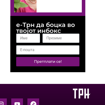
е-Трн да боцка во
твојот инбокс
Претплати се!