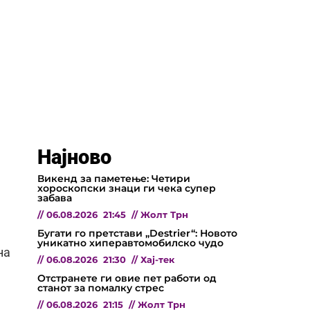
Најново
Викенд за паметење: Четири
хороскопски знаци ги чека супер
забава
//
06.08.2026
21:45
//
Жолт Трн
Бугати го претстави „Destrier“: Новото
уникатно хиперавтомобилско чудо
на
//
06.08.2026
21:30
//
Хај-тек
Отстранете ги овие пет работи од
станот за помалку стрес
//
06.08.2026
21:15
//
Жолт Трн