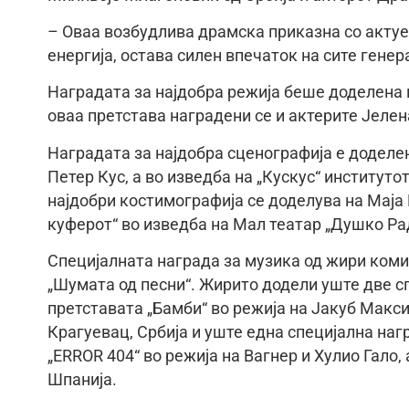
– Оваа возбудлива драмска приказна со актуе
енергија, остава силен впечаток на сите генер
Наградата за најдобра режија беше доделена 
оваа претстава наградени се и актерите Јеле
Наградата за најдобра сценографија е доделен
Петер Кус, а во изведба на „Кускус“ институто
најдобри костимографија се доделува на Маја
куферот“ во изведба на Мал театар „Душко Рад
Специјалната награда за музика од жири комис
„Шумата од песни“. Жирито додели уште две сп
претставата „Бамби“ во режија на Јакуб Макси
Крагуевац, Србија и уште една специјална на
„ERROR 404“ во режија на Вагнер и Хулио Гало,
Шпанија.