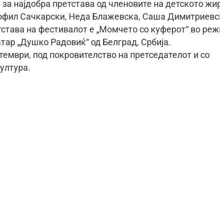
 за најдобра претстава од членовите на детското жи
Теофил Сачкарски, Неда Блажевска, Саша Димитриевс
тстава на фестивалот е „Момчето со куферот“ во реж
атар „Душко Радовиќ“ од Белград, Србија.
тември, под покровителство на претседателот и со
ултура.