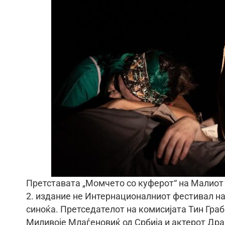
Претставата „Момчето со куферот“ на Малиот т
2. издание не Интернационалниот фестивал на
синоќа. Претседателот на комисијата Тин Граб
Миливоје Млаѓеновиќ од Србија и актерот Др