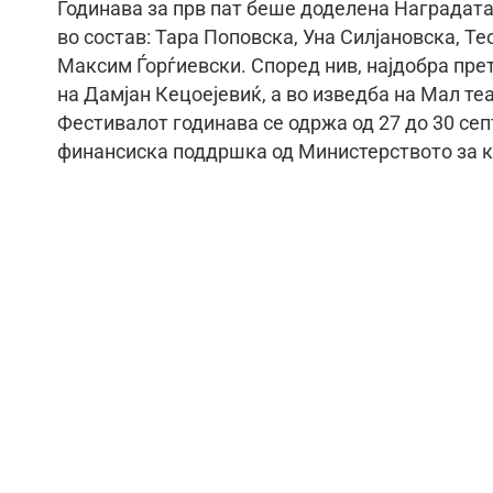
Годинава за прв пат беше доделена Наградата
во состав: Тара Поповска, Уна Силјановска, 
Максим Ѓорѓиевски. Според нив, најдобра пре
на Дамјан Кецоејевиќ, а во изведба на Мал те
Фестивалот годинава се одржа од 27 до 30 сеп
финансиска поддршка од Министерството за к