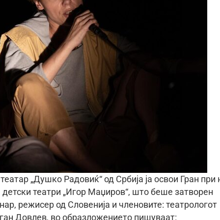
еатар „Душко Радовиќ“ од Србија ја освои Гран при 
 детски театри „Игор Маџиров“, што беше затворен
нар, режисер од Словенија и членовите: театрологот
аган Довлев, во образложението пишуваат: