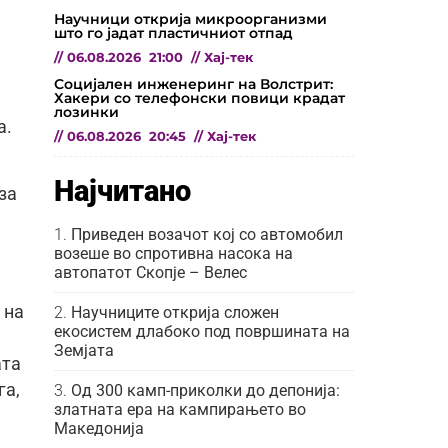
Научници открија микроорганизми
што го јадат пластичниот отпад
//
06.08.2026
21:00
//
Хај-тек
Социјален инженеринг на Волстрит:
Хакери со телефонски повици крадат
лозинки
а.
//
06.08.2026
20:45
//
Хај-тек
Најчитано
за
Приведен возачот кој со автомобил
возеше во спротивна насока на
автопатот Скопје – Велес
 на
Научниците открија сложен
екосистем длабоко под површината на
Земјата
ата
га,
Од 300 камп-приколки до депонија:
златната ера на кампирањето во
Македонија