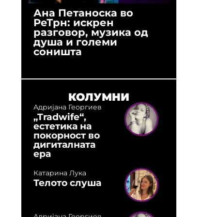
Ана Петаноска во
Ристо 
РеТрн: искрен
(Арханг
разговор, музика од
години
душа и големи
студио:
соништа
музика,
оловни
КОЛУМНИ
Адријана Георгиев
„Tradwife“,
естетика на
покорност во
дигиталната
ера
Катарина Лука
Телото слуша
Адријана Георгиев