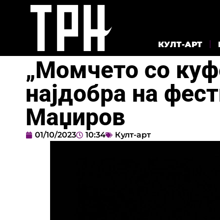
КУЛТ-АРТ
„Момчето со куф
најдобра на фест
Маџиров
01/10/2023
10:34
Култ-арт