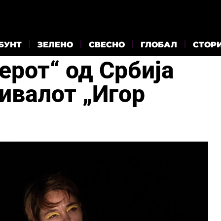
БУНТ
ЗЕЛЕНО
СВЕСНО
ГЛОБАЛ
СТОР
ерот“ од Србија
ивалот „Игор