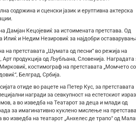
лна содржина и сценски јазик и еруптивна актерска
ации.
на Дамјан Кецојевиќ за истоимената претстава. Од
на Илиќ и Недим Незировиќ за најдобри оставарувањ
а на претставата „Шумата од песни“ во режија на
т, Арт продукција од Љубљана, Словенија. Наградата 
 Мирковиќ, костимограф на претставата „Момчето со
овиќ“, Белград, Србија.
ијата отиде во рацете на Петер Кус, за претставата
ецијални награди за севкупност на естетскиот израз
мов, а во изведба на Театарот за деца и млади од
града за имагинативно куклено мислење на претстав
 а во изведба на театарот „Анхелес де трапо“ од Мала