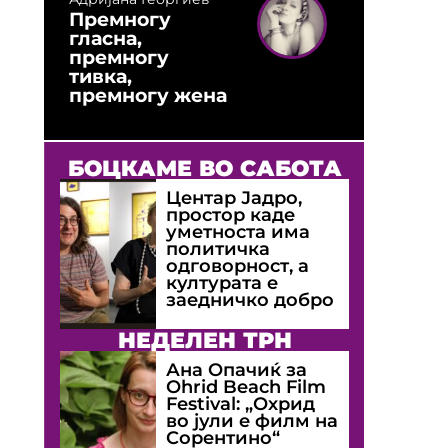
Премногу
гласна,
премногу
тивка,
премногу жена
БОЦКАМЕ ВО САБОТА
Центар Јадро,
простор каде
уметноста има
политичка
одговорност, а
културата е
заедничко добро
НЕДЕЛЕН ТРН
Ана Опачиќ за
Оhrid Beach Film
Festival: „Охрид
во јули е филм на
Сорентино“