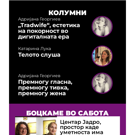
КОЛУМНИ
Адријана Георгиев
„Tradwife“, естетика
на покорност во
дигиталната ера
Катарина Лука
Телото слуша
Адријана Георгиев
Премногу гласна,
премногу тивка,
премногу жена
БОЦКАМЕ ВО САБОТА
Центар Јадро,
простор каде
уметноста има