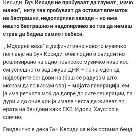
Кесиди.
Буч Кесиди не пробуваат да глумат ,,мачо
мажи”, ниту пак пробуваат да остават впечаток
на бестрашни, недопирливи ѕвезди – но има
нешто бестрашно и недопирливо во тоа да немаш
страв да бидеш самиот себеси.
,,Модерне везе” е дефинитивно новото музичко
поглавје на Буч Кесиди, очигледно и евидентно
реализирано на едно повисоко музичко ниво кое
ем успешно го задржува ДНК – то на еден од
најдобрите бендови на (баш се радувам што
можам да го кажам ова) –
мојата генерација
, eм
ја има ретката моќ да допре до сите генерации, па
дури и до оние кои ја имале честа да живеат во
ерата на бендови како ЕКВ, Идоли, Хаустор и
слично.
Евидентно е дека Буч Кесиди се и ќе останат бенд