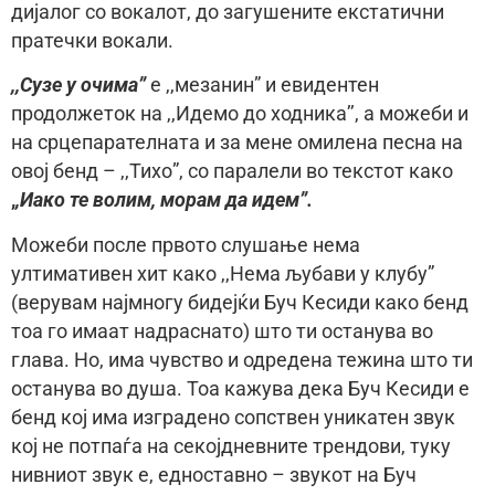
дијалог со вокалот, до загушените eкстатични
пратечки вокали.
,,Сузе у очима”
е ,,мезанин” и евидентен
продолжеток на ,,Идемо до ходника’’, а можеби и
на срцепарателната и за мене омилена песна на
овој бенд – ,,Тихо”, со паралели во текстот како
,
,Иако те волим, морам да идем”.
Можеби после првото слушање нема
ултимативен хит како ,,Нема љубави у клубу”
(верувам најмногу бидејќи Буч Кесиди како бенд
тоа го имаат надраснато) што ти останува во
глава. Но, има чувство и одредена тежина што ти
останува во душа. Тоа кажува дека Буч Кесиди е
бенд кој има изградено сопствен уникатен звук
кој не потпаѓа нa секојдневните трендови, туку
нивниот звук е, едноставно – звукот на Буч