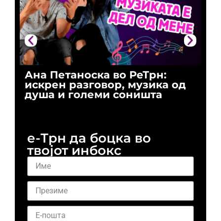
Ана Петаноска во РеТрн:
Ри
искрен разговор, музика од
го
душа и големи соништа
За
и 
е-Трн да боцка во
твојот инбокс