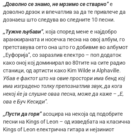
,
,Доволно се знамо, не мрзимо се стварно”
е
доволно дрзок и впечатлив за да те привлече да
дознаеш што следува во следните 10 песни.
,,Тужне љубави”
, која според мене е најдобро
аранжираната и носечка песна на овој албум, го
претставува сето она што го добивме во албумот
,,Еуфорија”, со заразлив електро – поп додаток
како оној кој доминирал во 80тите на сите радио
станици, од артисти како Kim Wilde и Alphaville.
Убав е фактот што на овие простори има бенд кој
има изградено толку препознатлив звук, да кога
некој ќе ја слушне оваа песна, може да каже – ,,Е,
ова е Буч Кесиди”.
,,Пусти да гори”
асоцира на некоја од подобрите
песни на Kings of Leon – од изведбата на класична
Kings of Leon eлектрична гитара и нејзиниот