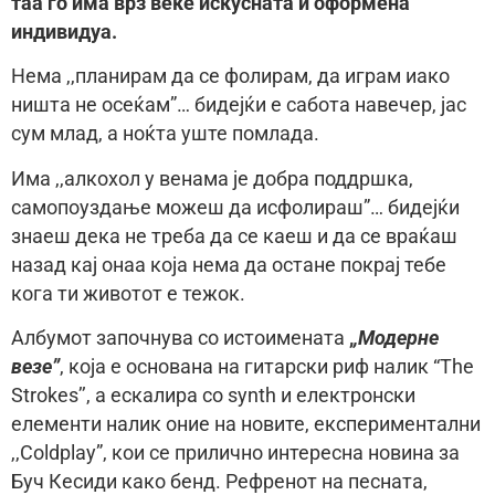
таа го има врз веќе искусната и оформена
индивидуа.
Нема ,,планирам да се фолирам, да играм иако
ништа не осеќам”… бидејќи е сабота навечер, јас
сум млад, а ноќта уште помлада.
Има ,,aлкохол у венама је добра поддршка,
самопоуздање можеш да исфолираш”… бидејќи
знаеш дека не треба да се каеш и да се враќаш
назад кај онаа која нема да остане покрај тебе
кога ти животот е тежок.
Албумот започнува со истоимената
,
,Модерне
везе”
, која е основана на гитарски риф налик “The
Strokes’’, a eскалира со synth и електронски
елементи налик оние на новите, експериментални
,,Coldplay”, кои се прилично интересна новина за
Буч Кесиди како бенд. Рефренот на песната,