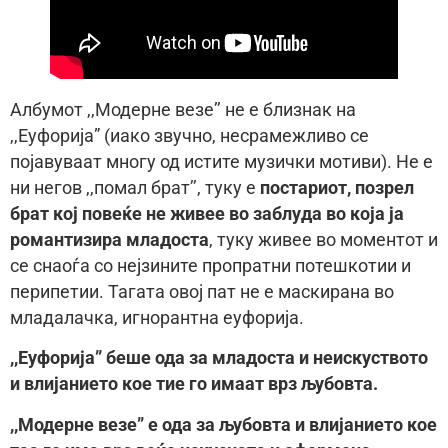
Албумот ,,Модерне везе’’ не е близнак на
,,Еуфорија” (иако звучно, несрамежливо се
појавуваат многу од истите музички мотиви). Не е
ни негов ,,помал брат’’, туку е
постариот, позрел
брат кој повеќе не живее во заблуда во која ја
романтизира младоста
, туку живее во моментот и
се снаоѓа со нејзините пропратни потешкотии и
перипетии. Тагата овој пат не е маскирана во
младалачка, игнорантна еуфорија.
,,Еуфорија” беше ода за младоста и неискуството
и влијанието кое тие го имаат врз љубовта.
,,Модерне везе” е ода за љубовта и влијанието кое