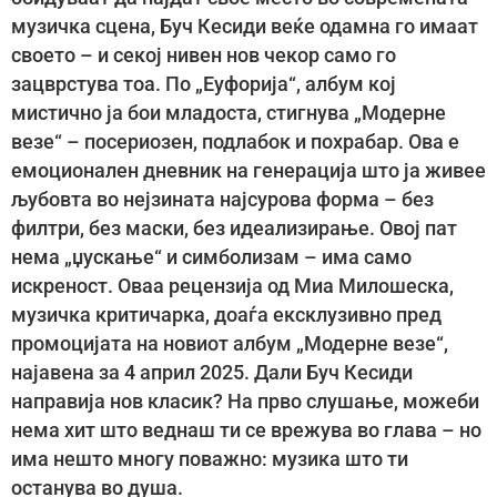
музичка сцена, Буч Кесиди веќе одамна го имаат
своето – и секој нивен нов чекор само го
зацврстува тоа. По „Еуфорија“, албум кој
мистично ја бои младоста, стигнува „Модерне
везе“ – посериозен, подлабок и похрабар. Ова е
емоционален дневник на генерација што ја живее
љубовта во нејзината најсурова форма – без
филтри, без маски, без идеализирање. Овој пат
нема „џускање“ и симболизам – има само
искреност. Оваа рецензија од Миа Милошеска,
музичка критичарка, доаѓа ексклузивно пред
промоцијата на новиот албум „Модерне везе“,
најавена за 4 април 2025. Дали Буч Кесиди
направија нов класик? На прво слушање, можеби
нема хит што веднаш ти се врежува во глава – но
има нешто многу поважно: музика што ти
останува во душа.