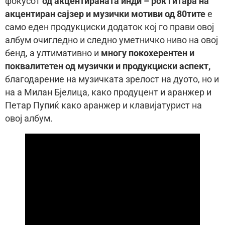
фокусот
од акцентираната инди – рок гитара на
акцентиран сајзер и музички мотиви од 80тите
е
само еден продукциски додаток кој го прави овој
албум очигледно и следно уметничко ниво на овој
бенд, а ултимативно и
многу покохерентен и
поквалитетен од музички и продукциски аспект,
благодарение на музичката зрелост на дуото, но и
на а Милан Бјелица, како продуцент и аранжер и
Петар Пупиќ како аранжер и клавијатурист на
овој албум.