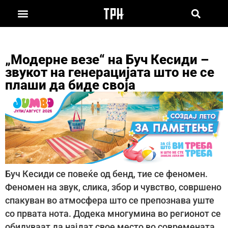
„Модерне везе“ на Буч Кесиди –
звукот на генерацијата што не се
плаши да биде своја
Буч Кесиди се повеќе од бенд, тие се феномен.
Феномен на звук, слика, збор и чувство, совршено
спакуван во атмосфера што се препознава уште
со првата нота. Додека многумина во регионот се
обидуваат да најдат свое место во современата