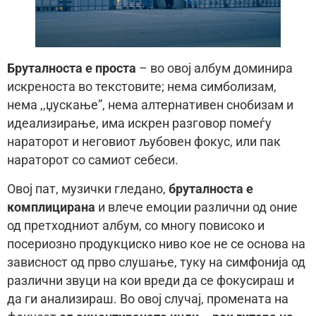
Бруталноста е проста
– во овој албум доминира
искреноста во текстовите; нема симболизам,
нема ,,џускање”, нема алтернативен снобизам и
идеализирање, има искрен разговор помеѓу
нараторот и неговиот љубовен фокус, или пак
нараторот со самиот себеси.
Oвој пат, музички гледано,
бруталноста е
комплицирана
и влече емоции различни од оние
од претходниот албум, со многу повисоко и
посериозно продукциско ниво кое не се основа на
зависност од прво слушање, туку на симфонија од
различни звуци на кои вреди да се фокусираш и
да ги анализираш. Во овој случај, промената на