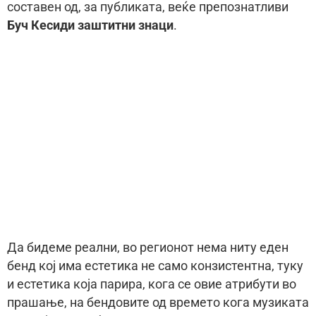
составен од, за публиката, веќе препознатливи
Буч Кесиди заштитни знаци
.
Да бидеме реални, во регионот нема ниту еден
бенд кој има естетика не само конзистентна, туку
и естетика која парира, кога се овие атрибути во
прашање, на бендовите од времето кога музиката