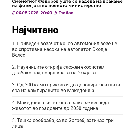
Сменетиот Федоров уште се надева на враќање
на фотелјата во военото министерство
//
06.08.2026
20:40
//
Глобал
Најчитано
Приведен возачот кој со автомобил возеше
во спротивна насока на автопатот Скопје –
Велес
Научниците открија сложен екосистем
длабоко под површината на Земјата
Од 300 камп-приколки до депонија: златната
ера на кампирањето во Македонија
Македонија се потопла: како ќе изгледа
животот во градовите до 2050 година
Тешка сообраќајка во Загреб, загинаа три
лица