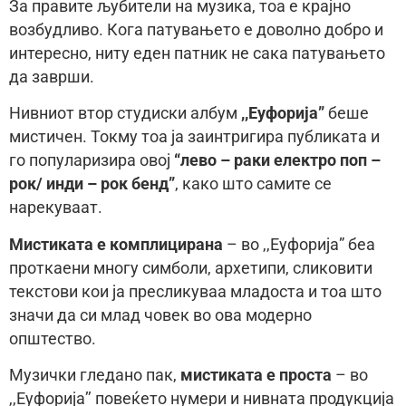
За правите љубители на музика, тоа е крајно
возбудливо. Кога патувањето е доволно добро и
интересно, ниту еден патник не сака патувањето
да заврши.
Нивниот втор студиски албум
,,Еуфорија”
беше
мистичен. Токму тоа ја заинтригира публиката и
го популаризира овој
“лево – раки електро поп –
рок/ инди – рок бенд”
, како што самите се
нарекуваат.
Мистиката е комплицирана
– во ,,Еуфорија” беа
проткаени многу симболи, архетипи, сликовити
текстови кои ја пресликуваа младоста и тоа што
значи да си млад човек во ова модерно
општество.
Музички гледано пак,
мистиката е проста
– во
,,Еуфорија’’ повеќето нумери и нивната продукција