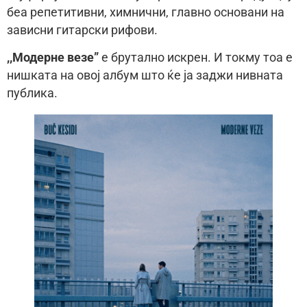
беа репетитивни, химнични, главно основани на
зависни гитарски рифови.
,,Модерне везе”
е брутално искрен. И токму тоа е
нишката на овој албум што ќе ја заджи нивната
публика.