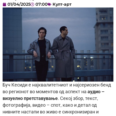
01/04/2025
07:00
Култ-арт
Буч Кесиди е најквалитетниот и најсериозен бенд
во регионот во моментов од аспект на
аудио –
визуелно претставување
. Секој збор, текст,
фотографија, видео – спот, како и детал од
нивните настапи во живо е синхронизиран и