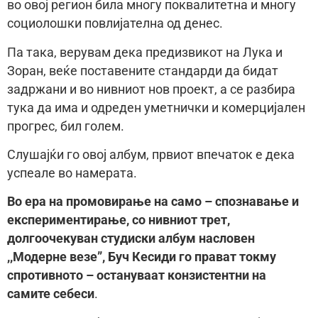
во овој регион била многу поквалитетна и многу
социолошки повлијателна од денес.
Па така, верувам дека предизвикот на Лука и
Зоран, веќе поставените стандарди да бидат
задржани и во нивниот нов проект, а се разбира
тука да има и одреден уметнички и комерцијален
прогрес, бил голем.
Слушајќи го овој албум, првиот впечаток е дека
успеале во намерата.
Во ера на промовирање на само – спознавање и
експериментирање, со нивниот трет,
долгоочекуван студиски албум насловен
,,Модерне везе”, Буч Кесиди го прават токму
спротивното – остануваат конзистентни на
самите себеси
.