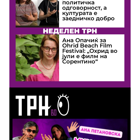
политичка
одговорност, а
културата е
заедничко добро
НЕДЕЛЕН ТРН
Ана Опачиќ за
Оhrid Beach Film
Festival: „Охрид во
јули е филм на
Сорентино“