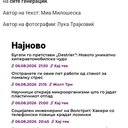
на
сите генерации
.
Автор на текст: Миа Милошеска
Автор на фотографии: Лука Трајковиќ
Најново
Бугати го претстави „Destrier“: Новото уникатно
хиперавтомобилско чудо
//
06.08.2026
21:30
//
Хај-тек
Отстранете ги овие пет работи од станот за
помалку стрес
//
06.08.2026
21:15
//
Жолт Трн
Научници открија микроорганизми што го јадат
пластичниот отпад
//
06.08.2026
21:00
//
Хај-тек
Социјален инженеринг на Волстрит: Хакери со
телефонски повици крадат лозинки
//
06.08.2026
20:45
//
Хај-тек