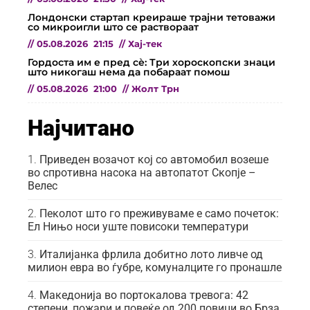
Лондонски стартап креираше трајни тетоважи
со микроигли што се раствораат
//
05.08.2026
21:15
//
Хај-тек
Гордоста им е пред сѐ: Три хороскопски знаци
што никогаш нема да побараат помош
//
05.08.2026
21:00
//
Жолт Трн
Најчитано
Приведен возачот кој со автомобил возеше
во спротивна насока на автопатот Скопје –
Велес
Пеколот што го преживуваме е само почеток:
Ел Нињо носи уште повисоки температури
Италијанка фрлила добитно лото ливче од
милион евра во ѓубре, комуналците го пронашле
Македонија во портокалова тревога: 42
степени, пожари и повеќе од 200 повици во Брза