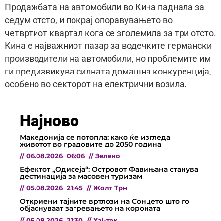
Продажбата на автомобили во Кина паднала за
седум отсто, и покрај опоравувањето во
четвртиот квартал кога се зголемила за три отсто.
Кина е најважниот пазар за водечките германски
производители на автомобили, но проблемите им
ги предизвикува силната домашна конкуренција,
особено во секторот на електрични возила.
Најново
Македонија се потопла: како ќе изгледа
животот во градовите до 2050 година
//
06.08.2026
06:06
//
Зелено
Ефектот „Одисеја“: Островот Фавињана станува
дестинација за масовен туризам
//
05.08.2026
21:45
//
Жолт Трн
Откриени тајните вртлози на Сонцето што го
објаснуваат загревањето на короната
//
05.08.2026
21:30
//
Хај-тек