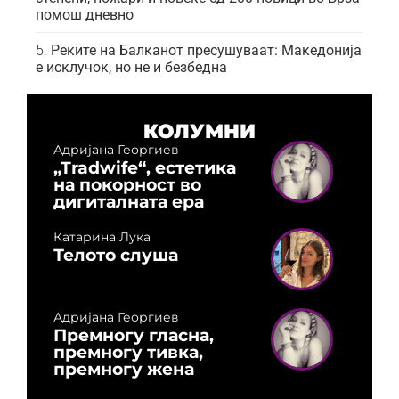
помош дневно
Реките на Балканот пресушуваат: Македонија
е исклучок, но не и безбедна
КОЛУМНИ
Адријана Георгиев
„Tradwife“, естетика
на покорност во
дигиталната ера
Катарина Лука
Телото слуша
Адријана Георгиев
Премногу гласна,
премногу тивка,
премногу жена