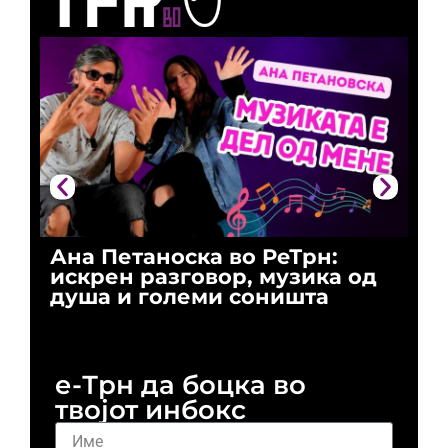
Ана Петаноска во РеТрн:
Ри
искрен разговор, музика од
го
душа и големи соништа
За
и 
е-Трн да боцка во
твојот инбокс