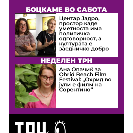
БОЦКАМЕ ВО САБОТА
Центар Јадро,
простор каде
уметноста има
политичка
одговорност, а
културата е
заедничко добро
НЕДЕЛЕН ТРН
Ана Опачиќ за
Оhrid Beach Film
Festival: „Охрид во
јули е филм на
Сорентино“