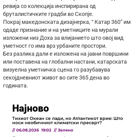
ревија со колекција инспирирана од
бруталистичките градби во Скопје.
Покрај македонската дизајнерка, “ Катар 360” им
одаде признание и на уметниците на мурали
изложени низ Доха за влијанието што овој вид
уметност го има врз урбаните простори.
Без разлика дали е изложена на јавни површини
или поставена на глобални настани, катарската
визуелна уметничка сцена го разубавува
секојдневниот живот во сите 365 дена во
годината.
Најново
Тихиот Океан се лади, но Атлантикот врие: Што
носи необичниот климатски пресврт?
//
06.08.2026
19:02
//
Зелено