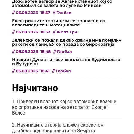
Доживотен затвор за Авганистанецот кој со
автомобил се залета во луѓе во Минхен
//
06.08.2026
18:57
//
Глобал
Електричните тротинети се поопасни од
велосипедите и мотоциклите
//
06.08.2026
18:52
//
Жолт Трн
Зеленски се пожали дека Украина има помалку
ракети од лани, ЕУ се правда со бирократија
//
06.08.2026
18:48
//
Глобал
Нискиот Дунав ги гаси светлата во Будимпешта
и Букурешт
//
06.08.2026
18:41
//
Глобал
Најчитано
Приведен возачот кој со автомобил возеше
во спротивна насока на автопатот Скопје –
Велес
Научниците открија сложен екосистем
длабоко под површината на Земјата