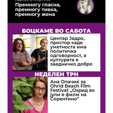
Премногу гласна,
премногу тивка,
премногу жена
БОЦКАМЕ ВО САБОТА
Центар Јадро,
простор каде
уметноста има
политичка
одговорност, а
културата е
заедничко добро
НЕДЕЛЕН ТРН
Ана Опачиќ за
Оhrid Beach Film
Festival: „Охрид во
јули е филм на
Сорентино“