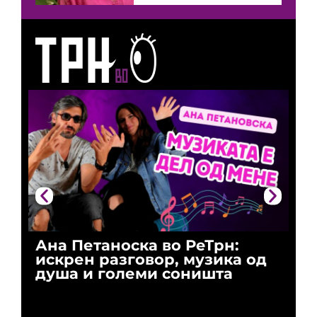
Ана Петаноска во РеТрн:
Ри
искрен разговор, музика од
го
душа и големи соништа
За
и 