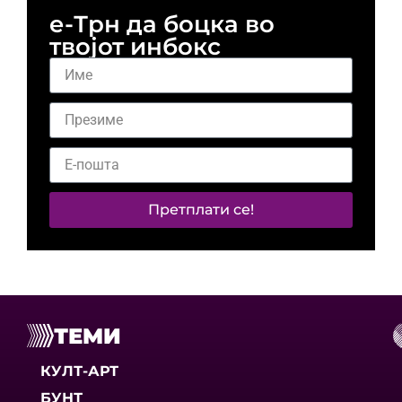
е-Трн да боцка во
твојот инбокс
Претплати се!
ТЕМИ
КУЛТ-АРТ
БУНТ