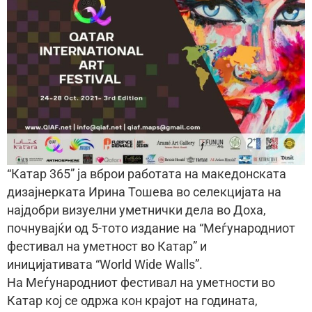
“Катар 365” ја вброи работата на македонската
дизајнерката Ирина Тошева во селекцијата на
најдобри визуелни уметнички дела во Доха,
почнувајќи од 5-тото издание на “Меѓународниот
фестивал на уметност во Катар” и
иницијативата “World Wide Walls”.
На Меѓународниот фестивал на уметности во
Катар кој се одржа кон крајот на годината,