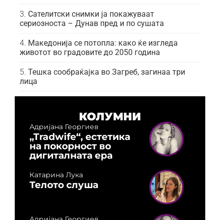
Сателитски снимки ја покажуваат
сериозноста – Дунав пред и по сушата
Македонија се потопла: како ќе изгледа
животот во градовите до 2050 година
Тешка сообраќајка во Загреб, загинаа три
лица
КОЛУМНИ
Адријана Георгиев
„Tradwife“, естетика
на покорност во
дигиталната ера
Катарина Лука
Телото слуша
Адријана Георгиев