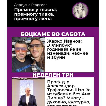
Адријана Георгиев
Премногу гласна,
премногу тивка,
премногу жена
БОЦКАМЕ ВО САБОТА
Жарко Иванов:
„Флипбук“
годинава ќе ве
изненади, насмее
и збуни
НЕДЕЛЕН ТРН
Проф. д-р
Александар
Трајковски: Што ќе
изгубевме без Ана
Липша? Многу –
духовно, културно,
општествено