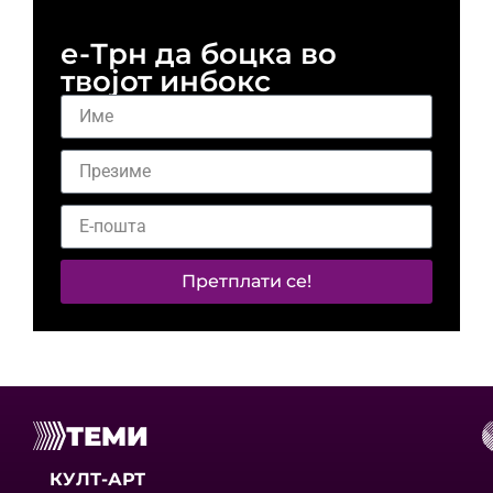
е-Трн да боцка во
твојот инбокс
Претплати се!
ТЕМИ
КУЛТ-АРТ