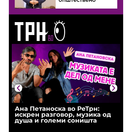
Ана Петаноска во РеТрн:
Ри
искрен разговор, музика од
го
душа и големи соништа
За
и 