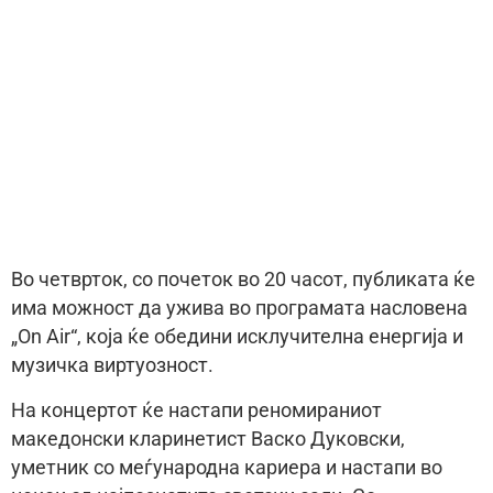
Во четврток, со почеток во 20 часот, публиката ќе
има можност да ужива во програмата насловена
„On Air“, која ќе обедини исклучителна енергија и
музичка виртуозност.
На концертот ќе настапи реномираниот
македонски кларинетист Васко Дуковски,
уметник со меѓународна кариера и настапи во