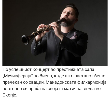
По успешниот концерт во престижната сала
„Музикферајн“ во Виена, каде што настапот беше
пречекан со овации, Македонската филхармонија
повторно се враќа на својата матична сцена во
Скопје.