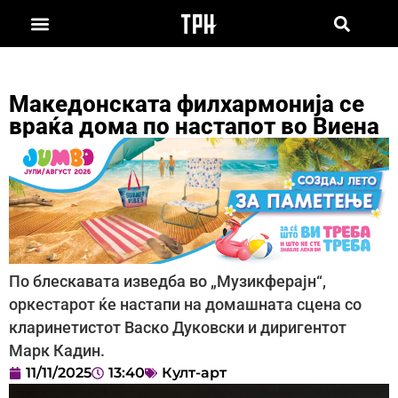
Македонската филхармонија се
враќа дома по настапот во Виена
По блескавата изведба во „Музикферајн“,
оркестарот ќе настапи на домашната сцена со
кларинетистот Васко Дуковски и диригентот
Марк Кадин.
11/11/2025
13:40
Култ-арт