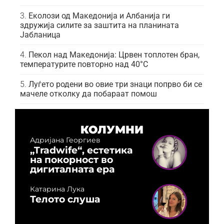
Еколози од Македонија и Албанија ги
здружија силите за заштита на планината
Јабланица
Пекол над Македонија: Црвен топлотен бран,
температурите повторно над 40°C
Луѓето родени во овие три знаци попрво би се
мачеле отколку да побараат помош
КОЛУМНИ
Адријана Георгиев
„Tradwife“, естетика
на покорност во
дигиталната ера
Катарина Лука
Телото слуша