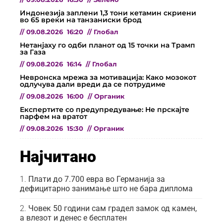
Индонезија заплени 1,3 тони кетамин скриени
во 65 вреќи на танзаниски брод
//
09.08.2026
16:20
//
Глобал
Нетанјаху го одби планот од 15 точки на Трамп
за Газа
//
09.08.2026
16:14
//
Глобал
Невронска мрежа за мотивација: Како мозокот
одлучува дали вреди да се потрудиме
//
09.08.2026
16:00
//
Органик
Експертите со предупредување: Не прскајте
парфем на вратот
//
09.08.2026
15:30
//
Органик
Најчитано
Плати до 7.700 евра во Германија за
дефицитарно занимање што не бара диплома
Човек 50 години сам градел замок од камен,
а влезот и денес е бесплатен