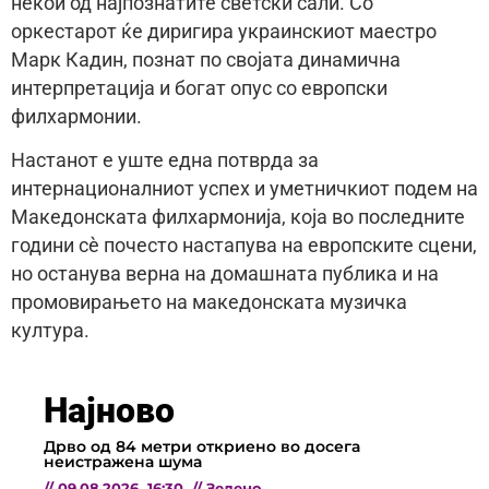
некои од најпознатите светски сали. Со
оркестарот ќе диригира украинскиот маестро
Марк Кадин, познат по својата динамична
интерпретација и богат опус со европски
филхармонии.
Настанот е уште една потврда за
интернационалниот успех и уметничкиот подем на
Македонската филхармонија, која во последните
години сè почесто настапува на европските сцени,
но останува верна на домашната публика и на
промовирањето на македонската музичка
култура.
Најново
Дрво од 84 метри откриено во досега
неистражена шума
//
09.08.2026
16:30
//
Зелено