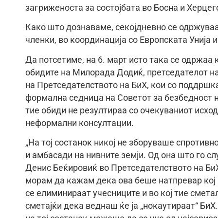
загриженоста за состојбата во Босна и Херцег
Како што дознаваме, секојдневно се одржуваат
членки, во координација со Европската Унија 
Да потсетиме, на 6. март исто така се одржаа
обидите на Милорада Додиќ, претседателот н
на Претседателството на БиХ, кои со поддршк
формална седница на Советот за безбедност на
тие обиди не резултираа со очекуваниот исхо
неформални консултации.
„На тој состанок никој не зборуваше спротивн
и амбасади на нивните земји. Од она што го с
Денис Беќировиќ во Претседателството на БиХ
морам да кажам дека ова беше натпревар кој Р
се елиминираат учесниците и во кој тие смета
сметајќи дека веднаш ќе ја „нокаутираат“ БиХ