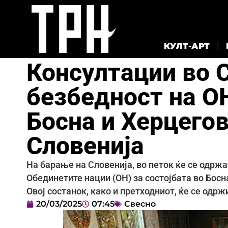
КУЛТ-АРТ
Консултации во 
безбедност на ОН
Босна и Херцего
Словенија
На барање на Словенија, во петок ќе се одржа
Обединетите нации (ОН) за состојбата во Босн
Овој состанок, како и претходниот, ќе се одрж
20/03/2025
07:45
Свесно