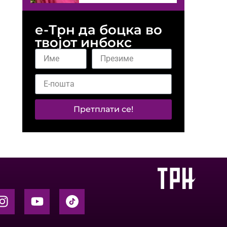
е-Трн да боцка во
твојот инбокс
Претплати се!