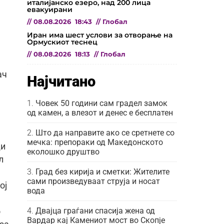
италијанско езеро, над 200 лица
евакуирани
//
08.08.2026
18:43
//
Глобал
Иран има шест услови за отворање на
Ормускиот теснец
//
08.08.2026
18:13
//
Глобал
ач
Најчитано
Човек 50 години сам градел замок
од камен, а влезот и денес е бесплатен
Што да направите ако се сретнете со
мечка: препораки од Македонското
ди
еколошко друштво
л
Град без кирија и сметки: Жителите
сами произведуваат струја и носат
ој
вода
Двајца граѓани спасија жена од
о
Вардар кај Камениот мост во Скопје