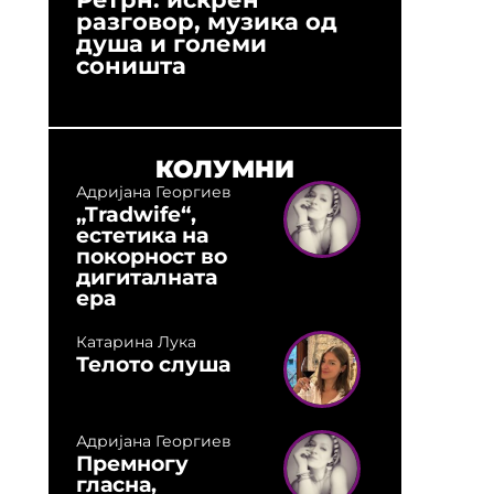
разговор, музика од
години
душа и големи
студио:
соништа
музика,
оловни
КОЛУМНИ
Адријана Георгиев
„Tradwife“,
естетика на
покорност во
дигиталната
ера
Катарина Лука
Телото слуша
Адријана Георгиев
Премногу
гласна,