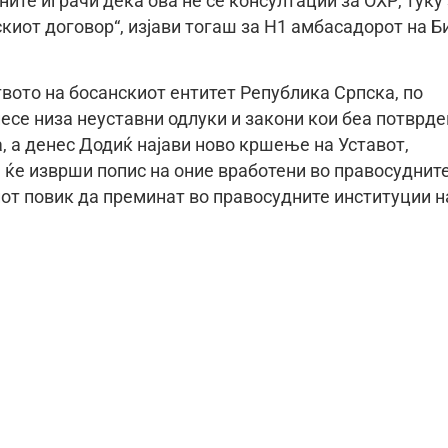
ните играчи дека ова не се консултации за ОХР, туку
иот договор“, изјави тогаш за Н1 амбасадорот на Б
вото на босанскиот ентитет Република Српска, по
се низа неуставни одлуки и закони кои беа потврде
, а денес Додиќ најави ново кршење на Уставот,
а ќе изврши попис на оние вработени во правосуднит
иот повик да преминат во правосудните институции н