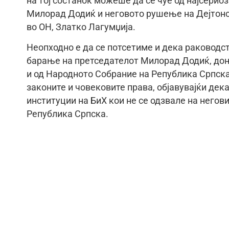
на тој состанок можеше да се чуе од најсериоз
Милорад Додиќ и неговото рушење на Дејтонск
во ОН, Златко Лагумџија.
Неопходно е да се потсетиме и дека раководст
барање на претседателот Милорад Додиќ, доне
и од Народното Собрание на Република Српска
законите и човековите права, објавувајќи дек
институции на БиХ кои не се одзвале на негов
Република Српска.