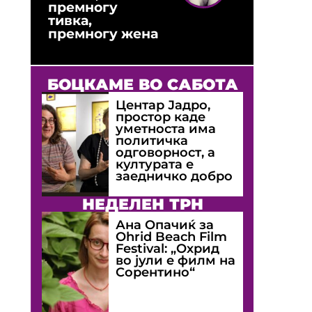
премногу
тивка,
премногу жена
БОЦКАМЕ ВО САБОТА
Центар Јадро,
простор каде
уметноста има
политичка
одговорност, а
културата е
заедничко добро
НЕДЕЛЕН ТРН
Ана Опачиќ за
Оhrid Beach Film
Festival: „Охрид
во јули е филм на
Сорентино“