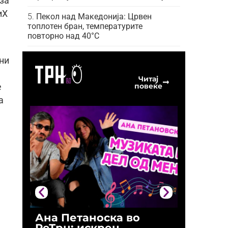
 за
иХ
Пекол над Македонија: Црвен
топлотен бран, температурите
повторно над 40°C
ни
Читај
повеќе
е
а
Ана Петаноска во
Ристо 
РеТрн: искрен
(Арханг