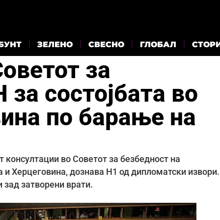
БУНТ
ЗЕЛЕНО
СВЕСНО
ГЛОБАЛ
СТОР
Советот за
 за состојбата во
вина по барање на
т консултации во Советот за безбедност на
а и Херцеговина, дознава Н1 од дипломатски извори.
и зад затворени врати.