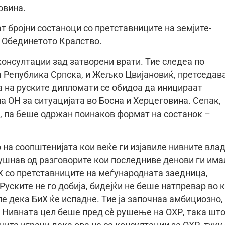
овина.
 бројни состаноци со претставниците на земјите-
и Обединетото Кралство.
 консултации зад затворени врати. Тие следеа по
а Република Српска, и Жељко Цвијановиќ, претседав
а на руските дипломати се обидоа да иницираат
 ОН за ситуацијата во Босна и Херцеговина. Сепак,
д, па беше одржан поинаков формат на состанок –
о на соопштенијата кои веќе ги изјавиле нивните вла
лушнав од разговорите кои последниве денови ги има
 со претставниците на меѓународната заедница,
уските не го добија, бидејќи не беше натпревар во к
ле дека БиХ ќе испадне. Тие ја започнаа амбициозно,
. Нивната цел беше пред сѐ рушење на ОХР, така шт