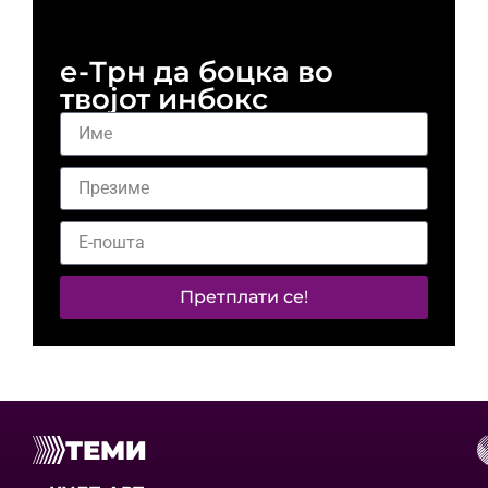
е-Трн да боцка во
твојот инбокс
Претплати се!
ТЕМИ