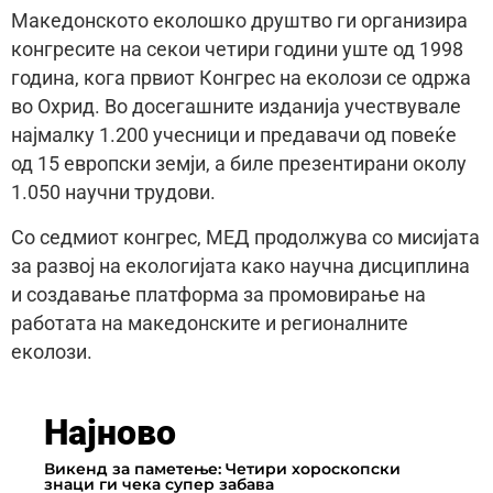
Македонското еколошко друштво ги организира
конгресите на секои четири години уште од 1998
година, кога првиот Конгрес на еколози се одржа
во Охрид. Во досегашните изданија учествувале
најмалку 1.200 учесници и предавачи од повеќе
од 15 европски земји, а биле презентирани околу
1.050 научни трудови.
Со седмиот конгрес, МЕД продолжува со мисијата
за развој на екологијата како научна дисциплина
и создавање платформа за промовирање на
работата на македонските и регионалните
еколози.
Најново
Викенд за паметење: Четири хороскопски
знаци ги чека супер забава