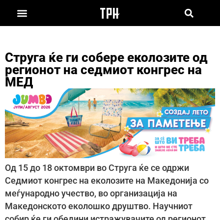
Струга ќе ги собере еколозите од
регионот на седмиот конгрес на
МЕД
Од 15 до 18 октомври во Струга ќе се одржи
Седмиот конгрес на еколозите на Македонија со
меѓународно учество, во организација на
Македонското еколошко друштво. Научниот
собир ќе ги обедини истражувачите од регионот