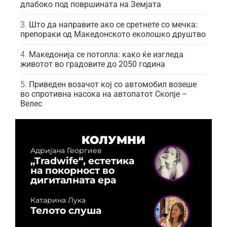
длабоко под површината на Земјата
Што да направите ако се сретнете со мечка:
препораки од Македонското еколошко друштво
Македонија се потопла: како ќе изгледа
животот во градовите до 2050 година
Приведен возачот кој со автомобил возеше
во спротивна насока на автопатот Скопје –
Велес
КОЛУМНИ
Адријана Георгиев
„Tradwife“, естетика
на покорност во
дигиталната ера
Катарина Лука
Телото слуша