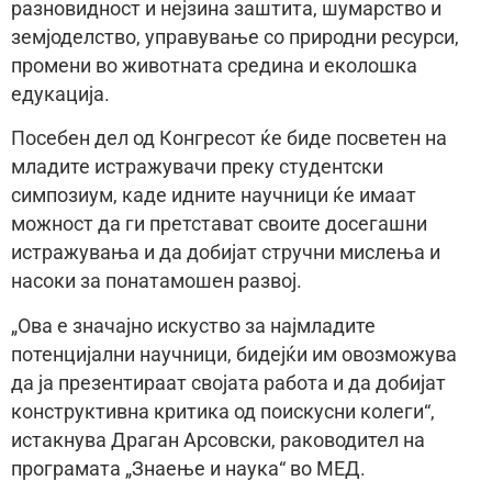
разновидност и нејзина заштита, шумарство и
земјоделство, управување со природни ресурси,
промени во животната средина и еколошка
едукација.
Посебен дел од Конгресот ќе биде посветен на
младите истражувачи преку студентски
симпозиум, каде идните научници ќе имаат
можност да ги претстават своите досегашни
истражувања и да добијат стручни мислења и
насоки за понатамошен развој.
„Ова е значајно искуство за најмладите
потенцијални научници, бидејќи им овозможува
да ја презентираат својата работа и да добијат
конструктивна критика од поискусни колеги“,
истакнува Драган Арсовски, раководител на
програмата „Знаење и наука“ во МЕД.