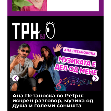
Ана Петаноска во РеТрн:
Ри
искрен разговор, музика од
го
душа и големи соништа
За
и 