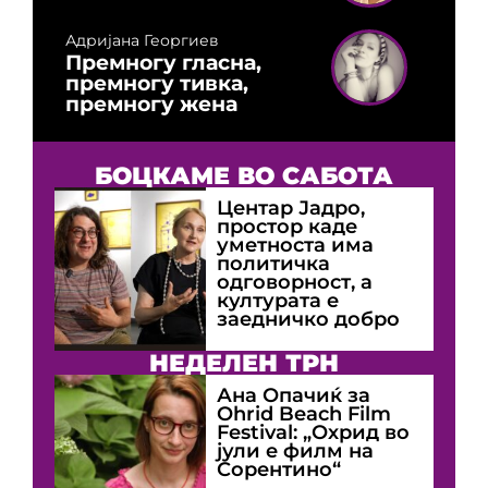
Адријана Георгиев
Премногу гласна,
премногу тивка,
премногу жена
БОЦКАМЕ ВО САБОТА
Центар Јадро,
простор каде
уметноста има
политичка
одговорност, а
културата е
заедничко добро
НЕДЕЛЕН ТРН
Ана Опачиќ за
Оhrid Beach Film
Festival: „Охрид во
јули е филм на
Сорентино“