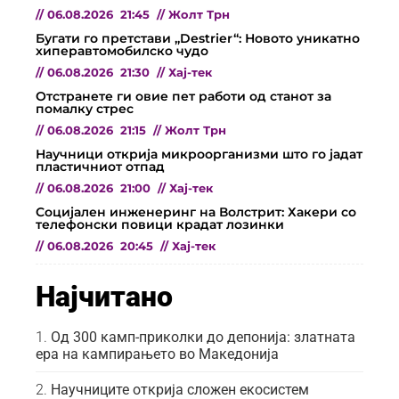
//
06.08.2026
21:45
//
Жолт Трн
Бугати го претстави „Destrier“: Новото уникатно
хиперавтомобилско чудо
//
06.08.2026
21:30
//
Хај-тек
Отстранете ги овие пет работи од станот за
помалку стрес
//
06.08.2026
21:15
//
Жолт Трн
Научници открија микроорганизми што го јадат
пластичниот отпад
//
06.08.2026
21:00
//
Хај-тек
Социјален инженеринг на Волстрит: Хакери со
телефонски повици крадат лозинки
//
06.08.2026
20:45
//
Хај-тек
Најчитано
Од 300 камп-приколки до депонија: златната
ера на кампирањето во Македонија
Научниците открија сложен екосистем