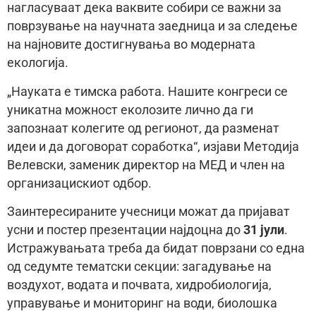
нагласуваат дека ваквите собири се важни за
поврзување на научната заедница и за следење
на најновите достигнувања во модерната
екологија.
„Науката е тимска работа. Нашите конгреси се
уникатна можност еколозите лично да ги
запознаат колегите од регионот, да разменат
идеи и да договорат соработка“, изјави Методија
Велевски, заменик директор на МЕД и член на
организацискиот одбор.
Заинтересираните учесници можат да пријават
усни и постер презентации најдоцна до
31 јули
.
Истражувањата треба да бидат поврзани со една
од седумте тематски секции: загадување на
воздухот, водата и почвата, хидробиологија,
управување и мониторинг на води, биолошка