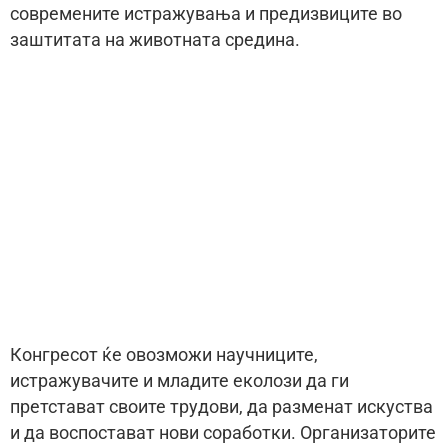
современите истражувања и предизвиците во
заштитата на животната средина.
Конгресот ќе овозможи научниците,
истражувачите и младите еколози да ги
претстават своите трудови, да разменат искуства
и да воспостават нови соработки. Организаторите