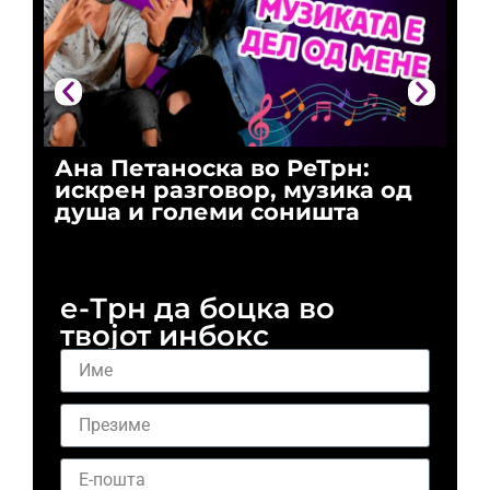
Ана Петаноска во РеТрн:
Ри
искрен разговор, музика од
го
душа и големи соништа
За
и 
е-Трн да боцка во
твојот инбокс