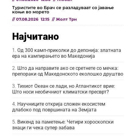
Туристите во Брач се разладуваат со јавање
коњи во морето
//
07.08.2026
12:15
//
Жолт Трн
Најчитано
Од 300 камп-приколки до депонија: златната
ера на кампирањето во Македонија
Што да направите ако се сретнете со мечка:
препораки од Македонското еколошко друштво
Тихиот Океан се лади, но Атлантикот врие:
Што носи необичниот климатски пресврт?
Научниците открија сложен екосистем
длабоко под површината на Земјата
Викенд за паметење: Четири хороскопски
знаци ги чека супер забава