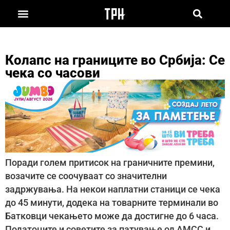
Колапс на границите во Србија: Се
чека со часови
Поради голем притисок на граничните премини,
возачите се соочуваат со значителни
задржувања. На некои наплатни станици се чека
до 45 минути, додека на товарните терминали во
Батковци чекањето може да достигне до 6 часа.
Податоците и советите за патување од АМСС и