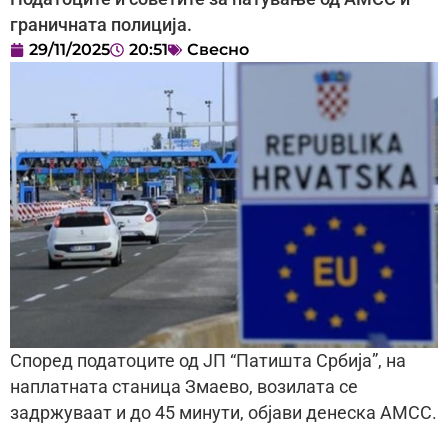
граничната полиција.
29/11/2025
20:51
Свесно
Според податоците од ЈП “Патишта Србија”, на
наплатната станица Змаево, возилата се
задржуваат и до 45 минути, објави денеска АМСС.