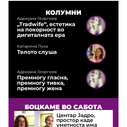
КОЛУМНИ
Адријана Георгиев
„Tradwife“, естетика
на покорност во
дигиталната ера
Катарина Лука
Телото слуша
Адријана Георгиев
Премногу гласна,
премногу тивка,
премногу жена
БОЦКАМЕ ВО САБОТА
Центар Јадро,
простор каде
уметноста има