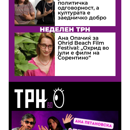
политичка
одговорност, а
културата е
заедничко добро
НЕДЕЛЕН ТРН
Ана Опачиќ за
Оhrid Beach Film
Festival: „Охрид во
јули е филм на
Сорентино“