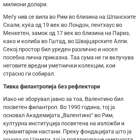
милиони долари.
Меѓу нив се вила во Рим во близина на Шпанските
Скали, куќа од 19 век во Лондон, пентхаус во
Менхетен, замок од 17 век во близина на Париз,
како и колиба во Гштад, во Швајцарските Алпи.
Секој простор бил уреден различно и носел
посебна лична приказна. Таа сума не ги вклучува
неговите вредни уметнички колекции, кои
страсно ги собирал.
Тивка филантропија без рефлектори
Иако не зборувал јавно за тоа, Валентино бил
посветен филантроп. Во 1990 година, тој ја
основал Академијата „Валентино“ во Рим,
културна институција посветена на изложби и
хуманитарни настани. Преку фондацијата што ја
основа со Џамети, тој ја поддржуваше уметноста,