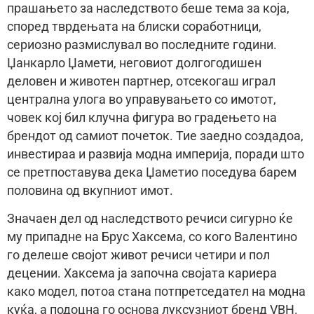
прашањето за наследството беше тема за која,
според тврдењата на блиски соработници,
сериозно размислувал во последните години.
Џанкарло Џамети, неговиот долгогодишен
деловен и животен партнер, отсекогаш играл
централна улога во управувањето со имотот,
човек кој бил клучна фигура во градењето на
брендот од самиот почеток. Тие заедно создадоа,
инвестираа и развија модна империја, поради што
се претпоставува дека Џаметио поседува барем
половина од вкупниот имот.
Значаен дел од наследството речиси сигурно ќе
му припадне на Брус Хаксема, со кого Валентино
го делеше својот живот речиси четири и пол
децении. Хаксема ја започна својата кариера
како модел, потоа стана потпретседател на модна
куќа, а подоцна го основа луксузниот бренд VBH.