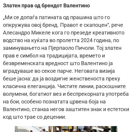
Златен прав од брендот Валентино
„Ми се допаѓа патината од прашина што го
опкружува овој бренд. Правот е скапоцен“, рече
Алесандро Микеле кога го презеде креативното
водство на куќата во пролетта 2024 година, по
заминувањето на Пјерпаоло Пичоли. Тој златен
прав е симбол на традицијата, времето и
безвременската вредност што Валентино ја
вградуваше во секое парче. Неговата визија
беше јасна: да ја воздигне женственоста преку
класична елеганција. Чистите линии, раскошните
волумени, богатиот вез и беспрекорната употреба
на бои, особено познатата црвена боја на
Валентино, станаа негов заштитен знак и естетски
код што трае со децении.