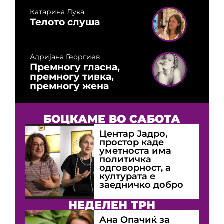
Катарина Лука
Телото слуша
Адријана Георгиев
Премногу гласна,
премногу тивка,
премногу жена
БОЦКАМЕ ВО САБОТА
Центар Јадро,
простор каде
уметноста има
политичка
одговорност, а
културата е
заедничко добро
НЕДЕЛЕН ТРН
Ана Опачиќ за