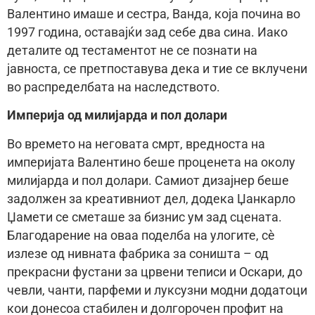
Валентино имаше и сестра, Ванда, која почина во
1997 година, оставајќи зад себе два сина. Иако
деталите од тестаментот не се познати на
јавноста, се претпоставува дека и тие се вклучени
во распределбата на наследството.
Империја од милијарда и пол долари
Во времето на неговата смрт, вредноста на
империјата Валентино беше проценета на околу
милијарда и пол долари. Самиот дизајнер беше
задолжен за креативниот дел, додека Џанкарло
Џамети се сметаше за бизнис ум зад сцената.
Благодарение на оваа поделба на улогите, сè
излезе од нивната фабрика за соништа – од
прекрасни фустани за црвени теписи и Оскари, до
чевли, чанти, парфеми и луксузни модни додатоци
кои донесоа стабилен и долгорочен профит на