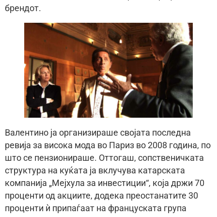
брендот.
Валентино ја организираше својата последна
ревија за висока мода во Париз во 2008 година, по
што се пензионираше. Оттогаш, сопственичката
структура на куќата ја вклучува катарската
компанија „Мејхула за инвестиции“, која држи 70
проценти од акциите, додека преостанатите 30
проценти ѝ припаѓаат на француската група