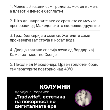
Човек 50 години сам градел замок од камен,
а влезот и денес е бесплатен
Што да направите ако се сретнете со мечка:
препораки од Македонското еколошко друштво
Град без кирија и сметки: Жителите сами
произведуваат струја и носат вода
Двајца граѓани спасија жена од Вардар кај
Камениот мост во Скопје
Пекол над Македонија: Црвен топлотен бран,
температурите повторно над 40°C
КОЛУМНИ
Адријана Георгиев
„Tradwife“, естетика
на покорност во
дигиталната ера