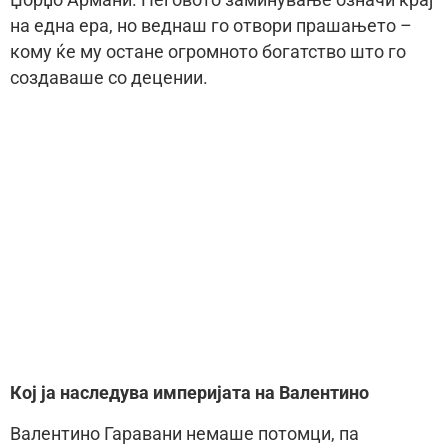
на една ера, но веднаш го отвори прашањето –
кому ќе му остане огромното богатство што го
создаваше со децении.
Кој ја наследува империјата на Валентино
Валентино Гаравани немаше потомци, па