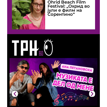
Оhrid Beach Film
Festival: „Охрид во
јули е филм на
Сорентино“