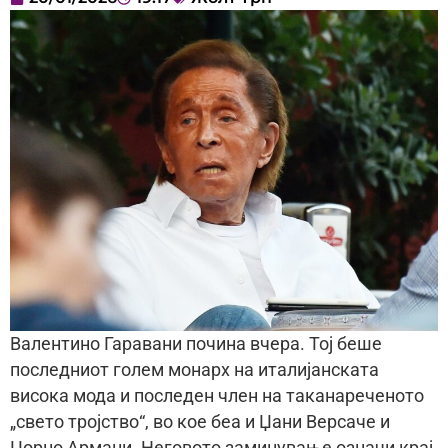
Валентино Гаравани почина вчера. Тој беше
последниот голем монарх на италијанската
висока мода и последен член на таканареченото
„свето тројство“, во кое беа и Џани Версаче и
Џорџо Армани. Неговото заминување означи крај