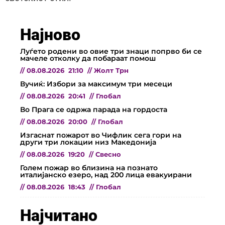
Најново
Луѓето родени во овие три знаци попрво би се
мачеле отколку да побараат помош
//
08.08.2026
21:10
//
Жолт Трн
Вучиќ: Избори за максимум три месеци
//
08.08.2026
20:41
//
Глобал
Во Прага се одржа парада на гордоста
//
08.08.2026
20:00
//
Глобал
Изгаснат пожарот во Чифлик сега гори на
други три локации низ Македонија
//
08.08.2026
19:20
//
Свесно
Голем пожар во близина на познато
италијанско езеро, над 200 лица евакуирани
//
08.08.2026
18:43
//
Глобал
Најчитано