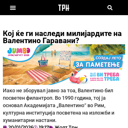
Кој ќе ги наследи милијардите на
Валентино Гаравани?
Иако не зборувал јавно за тоа, Валентино бил
посветен филантроп. Во 1990 година, тој ја
основал Академијата „Валентино“ во Рим,
културна институција посветена на изложби и
хуманитарни настани.
20/01/2026
19:17
Жолт Трн