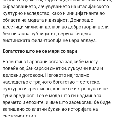
образованието, зачувувањето на италијанското
културно наследство, како и иницијативите во
областа на модата и дизајнот. Донираше
десетици милиони долари во добротворни цели,
без никаква публицитет, верувајќи дека
вистинската филантропија не бара аплауз.
Богатство што не се мери со пари
Валентино Гаравани остава зад себе многу
повеќе од банкарски сметки, луксузни вили и
деловни договори. Неговото најголемо
наследство е трајното богатство – естетско,
културно и креативно, кое не се истрошува и не
губи вредност. Тоа е мода што ги надминала
времето и епохите, и име што засекогаш ќе биде
запишано со златни букви во историјата на
светскиот стил.