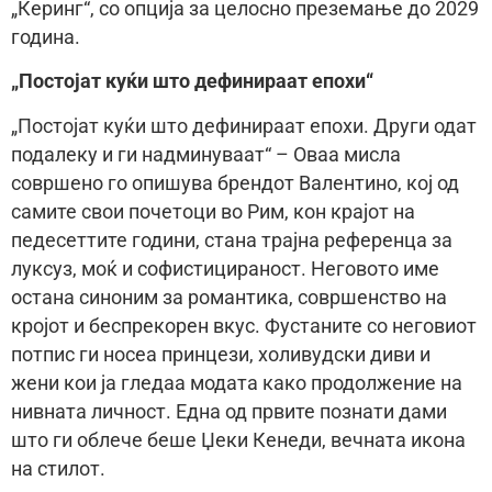
„Керинг“, со опција за целосно преземање до 2029
година.
„Постојат куќи што дефинираат епохи“
„Постојат куќи што дефинираат епохи. Други одат
подалеку и ги надминуваат“ – Оваа мисла
совршено го опишува брендот Валентино, кој од
самите свои почетоци во Рим, кон крајот на
педесеттите години, стана трајна референца за
луксуз, моќ и софистицираност. Неговото име
остана синоним за романтика, совршенство на
кројот и беспрекорен вкус. Фустаните со неговиот
потпис ги носеа принцези, холивудски диви и
жени кои ја гледаа модата како продолжение на
нивната личност. Една од првите познати дами
што ги облече беше Џеки Кенеди, вечната икона
на стилот.