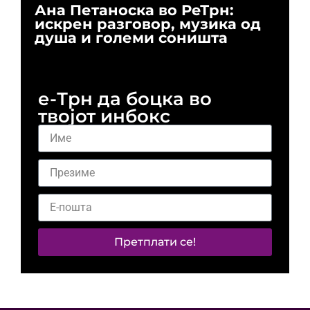
Ана Петаноска во РеТрн:
Ри
искрен разговор, музика од
го
душа и големи соништа
За
и 
е-Трн да боцка во
твојот инбокс
Претплати се!