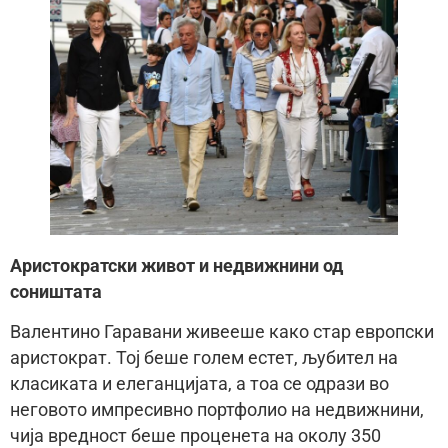
Аристократски живот и недвижнини од
соништата
Валентино Гаравани живееше како стар европски
аристократ. Тој беше голем естет, љубител на
класиката и елеганцијата, а тоа се одрази во
неговото импресивно портфолио на недвижнини,
чија вредност беше проценета на околу 350