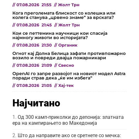
//
07.08.2026
21:55
//
Жолт Трн
Кога преголемата блискост со колешка или
колега станува „црвено знаме“ за врската?
//
07.08.2026
21:45
//
Жолт Трн
Кои се петтемина научници кои спасија
најмногу животи во историјата?
//
07.08.2026
21:30
//
Органик
Огнот кај Долна Белица зафати противпожарно
возило и повреди двајца пожарникари
//
07.08.2026
21:09
//
Свесно
OpenAI го запре развојот на новиот модел Astra
поради страв дека „ќе им избега“
//
07.08.2026
21:05
//
Хај-тек
Најчитано
Од 300 камп-приколки до депонија: златната
ера на кампирањето во Македонија
Што да направите ако се сретнете со мечка: