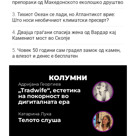
препораки од Македонското еколошко друштво
Тихиот Океан се лади, но Атлантикот врие:
Што носи необичниот климатски пресврт?
Двајца граѓани спасија жена од Вардар кај
Камениот мост во Скопје
Човек 50 години сам градел замок од камен,
а влезот и денес е бесплатен
КОЛУМНИ
Адријана Георгиев
„Tradwife“, естетика
на покорност во
дигиталната ера
Катарина Лука
Телото слуша