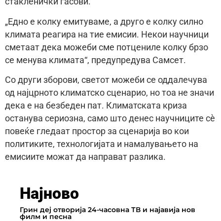
стакленички гасови.
„Едно е колку емитуваме, а друго е колку силно
климата реагира на тие емисии. Некои научници
сметаат дека можеби сме потцениле колку брзо
се менува климата“, предупредува Самсет.
Со други зборови, светот можеби се оддалечува
од најцрното климатско сценарио, но тоа не значи
дека е на безбеден пат. Климатската криза
останува сериозна, само што денес научниците сè
повеќе гледаат простор за сценарија во кои
политиките, технологијата и намалувањето на
емисиите можат да направат разлика.
Најново
Грин деј отворија 24-часовна ТВ и најавија нов
филм и песна