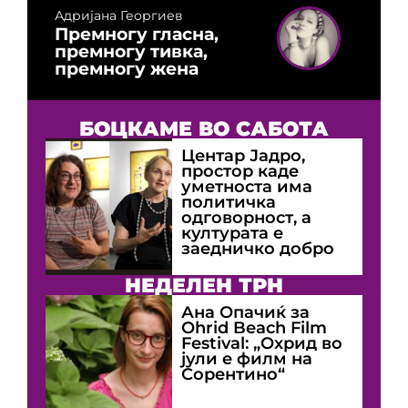
Адријана Георгиев
Премногу гласна,
премногу тивка,
премногу жена
БОЦКАМЕ ВО САБОТА
Центар Јадро,
простор каде
уметноста има
политичка
одговорност, а
културата е
заедничко добро
НЕДЕЛЕН ТРН
Ана Опачиќ за
Оhrid Beach Film
Festival: „Охрид во
јули е филм на
Сорентино“