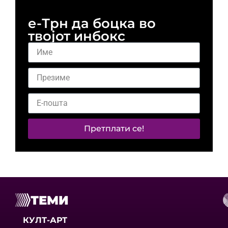
е-Трн да боцка во
твојот инбокс
Претплати се!
ТЕМИ
КУЛТ-АРТ