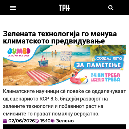
Зелената технологија го менува
климатското предвидување
Климатските научници сè повеќе се оддалечуваат
од сценариото RCP 8.5, бидејќи развојот на
зелените технологии и побавниот раст на
емисиите го прават помалку веројатно.
02/06/2026
15:10
Зелено