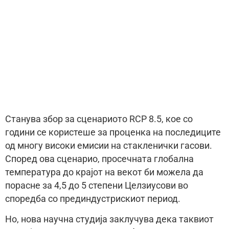
Станува збор за сценариото RCP 8.5, кое со
години се користеше за проценка на последиците
од многу високи емисии на стакленички гасови.
Според ова сценарио, просечната глобална
температура до крајот на векот би можела да
порасне за 4,5 до 5 степени Целзиусови во
споредба со прединдустрискиот период.
Но, нова научна студија заклучува дека таквиот