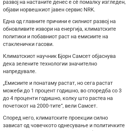
развој на настаните денес е сè помалку изгледен,
објави норвешкиот јавен сервис NRK.
Една од главните причини е силниот развој на
обновливите извори на енергија, климатските
политики и побавниот раст на емисиите на
стакленички гасови.
Климатскиот научник Бјорн Самсет објаснува
дека зелените технологии значително
напредувале.
„Емисиите и понатаму растат, но сега растат
можеби до 1 процент годишно, во споредба со 3
до 4 проценти годишно, колку што растеа на
почетокот на 2000-тите“, вели Самсет.
Според него, климатските проекции силно
зависат од човечкото однесување и политичките