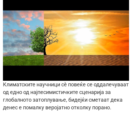
Климатските научници сè повеќе се оддалечуваат
од едно од најпесимистичките сценарија за
глобалното затоплување, бидејќи сметаат дека
денес е помалку веројатно отколку порано.