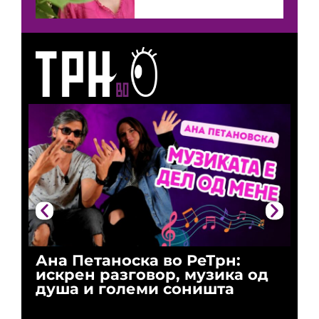
Ана Петаноска во РеТрн:
Ри
искрен разговор, музика од
го
душа и големи соништа
За
и 