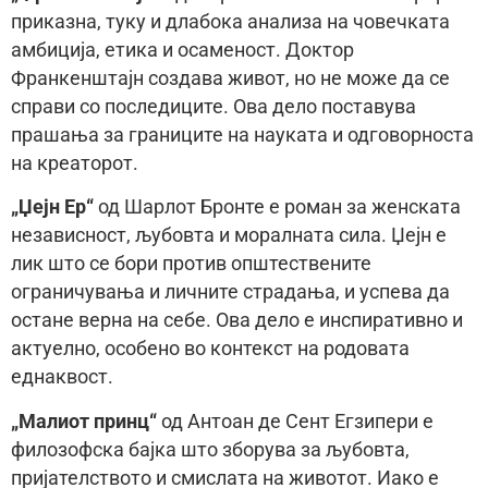
приказна, туку и длабока анализа на човечката
амбиција, етика и осаменост. Доктор
Франкенштајн создава живот, но не може да се
справи со последиците. Ова дело поставува
прашања за границите на науката и одговорноста
на креаторот.
„Џејн Ер“
од Шарлот Бронте е роман за женската
независност, љубовта и моралната сила. Џејн е
лик што се бори против општествените
ограничувања и личните страдања, и успева да
остане верна на себе. Ова дело е инспиративно и
актуелно, особено во контекст на родовата
еднаквост.
„Малиот принц“
од Антоан де Сент Егзипери е
филозофска бајка што зборува за љубовта,
пријателството и смислата на животот. Иако е