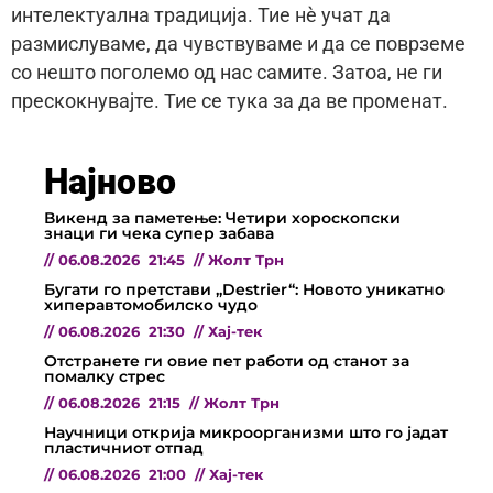
интелектуална традиција. Тие нè учат да
размислуваме, да чувствуваме и да се поврземе
со нешто поголемо од нас самите. Затоа, не ги
прескокнувајте. Тие се тука за да ве променат.
Најново
Викенд за паметење: Четири хороскопски
знаци ги чека супер забава
//
06.08.2026
21:45
//
Жолт Трн
Бугати го претстави „Destrier“: Новото уникатно
хиперавтомобилско чудо
//
06.08.2026
21:30
//
Хај-тек
Отстранете ги овие пет работи од станот за
помалку стрес
//
06.08.2026
21:15
//
Жолт Трн
Научници открија микроорганизми што го јадат
пластичниот отпад
//
06.08.2026
21:00
//
Хај-тек