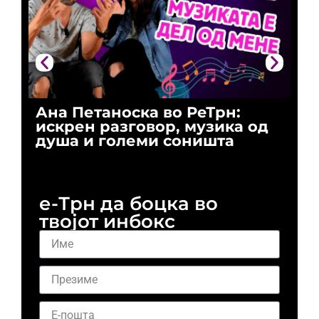
Ана Петаноска во РеТрн:
Ри
искрен разговор, музика од
го
душа и големи соништа
За
и 
е-Трн да боцка во
твојот инбокс