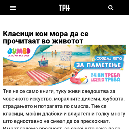
Класици кои мора да се
прочитаат во животот
Тие не се само книги, туку живи сведоштва за
човечкото искуство, моралните дилеми, љубовта,
страдањето и потрагата по смисла. Тие се
класици, моќни длабоки и влијателни толку многу
што едноставно не смеат да се прескокнат.
Имаат голема вредност, за секој што сака да го