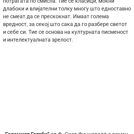
потрагата по смисла. Тие се класици, моќни
длабоки и влијателни толку многу што едноставно
не смеат да се прескокнат. Имаат голема
вредност, за секој што сака да го разбере светот
и себе си. Тие се основа на културната писменост
и интелектуалната зрелост.