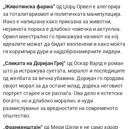
„Животинска фарма“
од Џорџ Орвел е алегорија
за тоталитаризмот и политичката манипулација.
Иако е напишана како приказна за животни,
нејзината порака е длабоко човечка и актуелна.
Орвел маестрално го прикажува начинот на кој
идеалите можат да бидат изопачени и како моќта
ги корумпира дури и најдобронамерните лидери.
„Сликата на Доријан Греј“
од Оскар Вајлд е роман
што ја истражува суетата, моралот и последиците
од желбата за вечна убавина. Доријан го продава
својот морал за да остане млад, додека неговиот
портрет старее и се распаѓа. Ова дело е естетски
богато, но и длабоко морално, и нуди
размислување за вредностите на современото
општество.
„Франкенштајн“
од Мери Шели е не само хорор