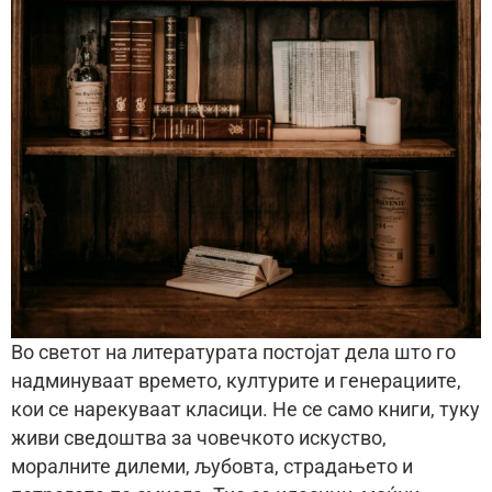
Во светот на литературата постојат дела што го
надминуваат времето, културите и генерациите,
кои се нарекуваат класици. Не се само книги, туку
живи сведоштва за човечкото искуство,
моралните дилеми, љубовта, страдањето и