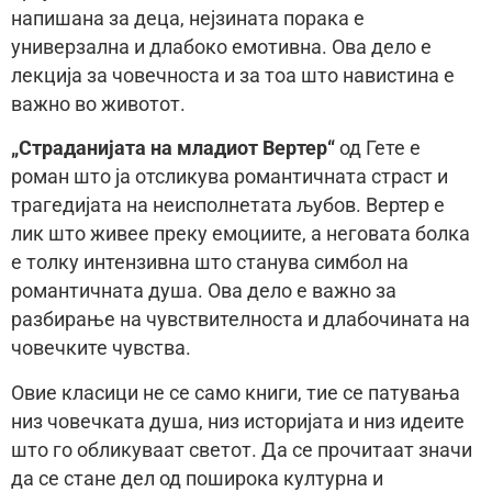
напишана за деца, нејзината порака е
универзална и длабоко емотивна. Ова дело е
лекција за човечноста и за тоа што навистина е
важно во животот.
„Страданијата на младиот Вертер“
од Гете е
роман што ја отсликува романтичната страст и
трагедијата на неисполнетата љубов. Вертер е
лик што живее преку емоциите, а неговата болка
е толку интензивна што станува симбол на
романтичната душа. Ова дело е важно за
разбирање на чувствителноста и длабочината на
човечките чувства.
Овие класици не се само книги, тие се патувања
низ човечката душа, низ историјата и низ идеите
што го обликуваат светот. Да се прочитаат значи
да се стане дел од поширока културна и