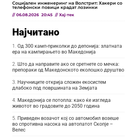
Социјален инженеринг на Волстрит: Хакери со
телефонски повици крадат лозинки
//
06.08.2026
20:45
//
Хај-тек
Најчитано
Од 300 камп-приколки до депонија: златната
ера на кампирањето во Македонија
Што да направите ако се сретнете со мечка:
препораки од Македонското еколошко друштво
Научниците открија сложен екосистем
длабоко под површината на Земјата
Македонија се потопла: како ќе изгледа
животот во градовите до 2050 година
Приведен возачот кој со автомобил возеше
во спротивна насока на автопатот Скопје –
Велес