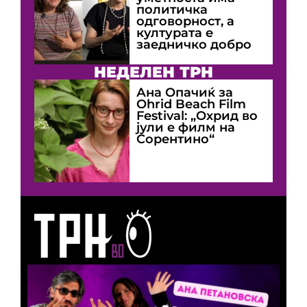
политичка
одговорност, а
културата е
заедничко добро
НЕДЕЛЕН ТРН
Ана Опачиќ за
Оhrid Beach Film
Festival: „Охрид во
јули е филм на
Сорентино“