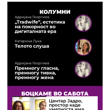
КОЛУМНИ
Адријана Георгиев
„Tradwife“, естетика
на покорност во
дигиталната ера
Катарина Лука
Телото слуша
Адријана Георгиев
Премногу гласна,
премногу тивка,
премногу жена
БОЦКАМЕ ВО САБОТА
Центар Јадро,
простор каде
уметноста има