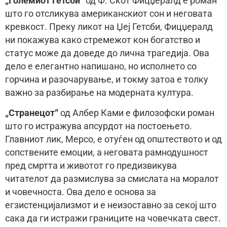
„Големиот Гетсби“
од Ф. Скот Фицџералд е роман
што го отсликува американскиот сон и неговата
кревкост. Преку ликот на Џеј Гетсби, Фицџералд
ни покажува како стремежот кон богатство и
статус може да доведе до лична трагедија. Ова
дело е елегантно напишано, но исполнето со
горчина и разочарување, и токму затоа е толку
важно за разбирање на модерната култура.
„Странецот“
од Албер Ками е филозофски роман
што го истражува апсурдот на постоењето.
Главниот лик, Мерсо, е отуѓен од општеството и од
сопствените емоции, а неговата рамнодушност
пред смртта и животот го предизвикува
читателот да размислува за смислата на моралот
и човечноста. Ова дело е основа за
егзистенцијализмот и е неизоставно за секој што
сака да ги истражи границите на човечката свест.