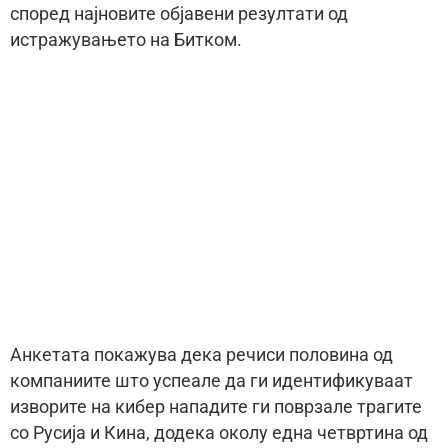
според најновите објавени резултати од
истражувањето на Битком.
Анкетата покажува дека речиси половина од
компаниите што успеале да ги идентификуваат
изворите на кибер нападите ги поврзале трагите
со Русија и Кина, додека околу една четвртина од