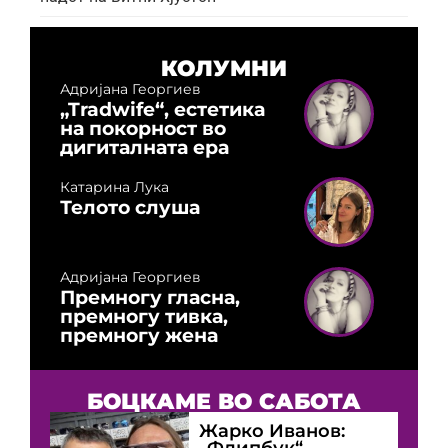
КОЛУМНИ
Адријана Георгиев
„Tradwife“, естетика
на покорност во
дигиталната ера
Катарина Лука
Телото слуша
Адријана Георгиев
Премногу гласна,
премногу тивка,
премногу жена
БОЦКАМЕ ВО САБОТА
Жарко Иванов:
„Флипбук“