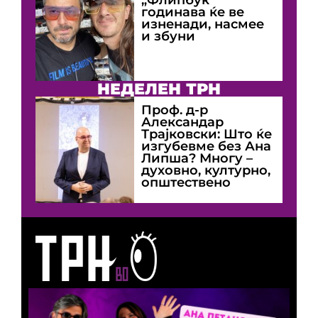
годинава ќе ве
изненади, насмее
и збуни
НЕДЕЛЕН ТРН
Проф. д-р
Александар
Трајковски: Што ќе
изгубевме без Ана
Липша? Многу –
духовно, културно,
општествено