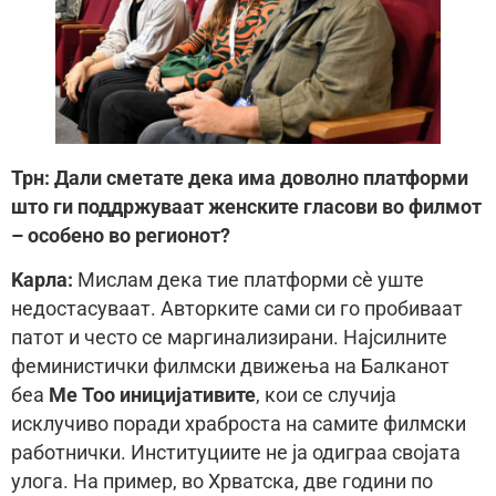
Трн: Дали сметате дека има доволно платформи
што ги поддржуваат женските гласови во филмот
– особено во регионот?
Kaрла:
Мислам дека тие платформи сè уште
недостасуваат. Авторките сами си го пробиваат
патот и често се маргинализирани. Најсилните
феминистички филмски движења на Балканот
беа
Me Too иницијативите
, кои се случија
исклучиво поради храброста на самите филмски
работнички. Институциите не ја одиграа својата
улога. На пример, во Хрватска, две години по