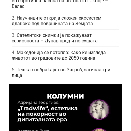
во спротивна насока на автопатот Скопје –
Велес
Научниците открија сложен екосистем
длабоко под површината на Земјата
Сателитски снимки ја покажуваат
сериозноста – Дунав пред и по сушата
Македонија се потопла: како ќе изгледа
животот во градовите до 2050 година
Тешка сообраќајка во Загреб, загинаа три
лица
КОЛУМНИ
Адријана Георгиев
„Tradwife“, естетика
на покорност во
дигиталната ера