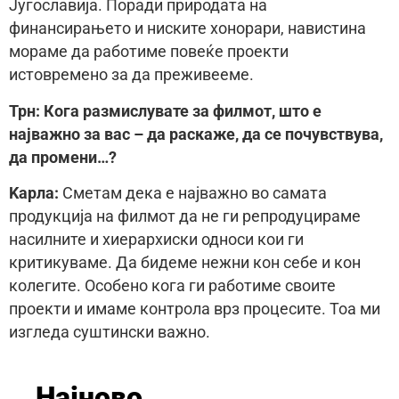
Југославија. Поради природата на
финансирањето и ниските хонорари, навистина
мораме да работиме повеќе проекти
истовремено за да преживееме.
Трн: Кога размислувате за филмот, што е
најважно за вас – да раскаже, да се почувствува,
да промени…?
Kaрла:
Сметам дека е најважно во самата
продукција на филмот да не ги репродуцираме
насилните и хиерархиски односи кои ги
критикуваме. Да бидеме нежни кон себе и кон
колегите. Особено кога ги работиме своите
проекти и имаме контрола врз процесите. Тоа ми
изгледа суштински важно.
Најново