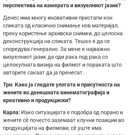
перспектива на камерата и визуелниот јазик?
Денес има многу иновативни пристапи кон
сликата од класично снимање нов материјал,
преку користење архивски снимки, до целосна
деконструкција на сликата. Тешко е да се
споредува генерално. За мене е најважно
визуелниот јазик да оди рака под рака со
целокупната визија на филмот и пораката што
авторите сакаат да ја пренесат.
Трн: Како ја гледате улогата и присутноста на
жените во денешната кинематографија и
креативно и продукциски?
Kaрла:
Иако ситуацијата е подобра од порано и
жените сè почесто заземаат клучни позиции во
продукцијата на филмови, сè уште има