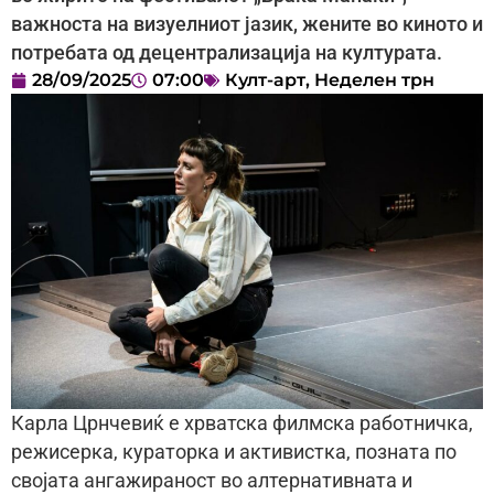
важноста на визуелниот јазик, жените во киното и
потребата од децентрализација на културата.
28/09/2025
07:00
Култ-арт
,
Неделен трн
Карла Црнчевиќ е хрватска филмска работничка,
режисерка, кураторка и активистка, позната по
својата ангажираност во алтернативната и