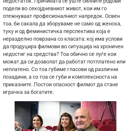
недостаток. Причината се уште силните родови
подели во секојдневниот живот, кои им го
отежнуваат професионалниот напредок. Освен
тоа, би сакала да зборуваме не само од женска,
туку и од феминистичка перспектива која е
неразделно поврзана со класата: кој има услови
да продуцира филмови во ситуација на хроничен
недостиг на средства? Тоа обично се луѓе кои
можат да си дозволат да работат потплатено или
неплатено. Со тоа губиме гласови од различни
позадини, а со тоа се губи и комплексноста на
приказните. Постои опасност филмот да стане
играчка за богатите.