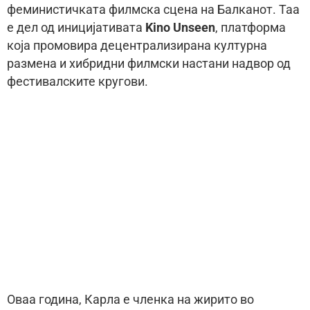
феминистичката филмска сцена на Балканот. Таа
е дел од иницијативата
Kino Unseen
, платформа
која промовира децентрализирана културна
размена и хибридни филмски настани надвор од
фестивалските кругови.
Оваа година, Карла е членка на жирито во