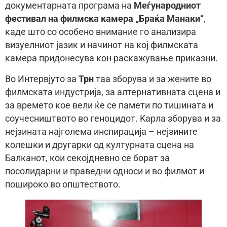
документарната програма на
Меѓународниот
фестивал на филмска камера „Браќа Манаки“
,
каде што со особено внимание го анализира
визуелниот јазик и начинот на кој филмската
камера придонесува кон раскажување приказни.
Во Интервјуто за
Трн
таа зборува и за жените во
филмската индустрија, за алтернативната сцена и
за времето кое вели ќе се памети по тишината и
соучесништвото во геноцидот. Kaрла зборува и за
нејзината најголема инспирација – нејзините
колешки и другарки од културната сцена на
Балканот, кои секојдневно се борат за
посолидарни и праведни односи и во филмот и
пошироко во општеството.