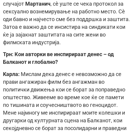
случајот
Мартанич
, сè уште се чека протокол за
сексуално вознемирување на работно место. Сè
оди бавно и најчесто сме без поддршка и заштита.
Затоа е важно да се инсистира на синдикати кои
ќе ја зајакнат заштитата на сите жени во
филмската индустрија.
Трн: Кои авторки ве инспирираат денес – од
Балканот и глобално?
Kaрла:
Мислам дека денес е невозможно да се
прави ангажиран филм без ангажман во
политички движења кои се борат за поправедно
општество. Живееме во време кое ќе се памети
по тишината и соучесништвото во геноцидот.
Мене најмногу ме инспирираат моите колешки и
другарки од културната сцена на Балканот, кои
секојдневно се борат за посолидарни и праведни