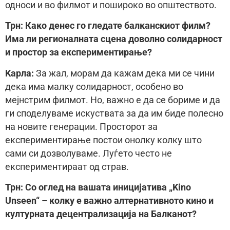
односи и во филмот и пошироко во општеството.
Трн: Како денес го гледате балканскиот филм?
Има ли регионалната сцена доволно солидарност
и простор за експериментирање?
Kaрла:
За жал, морам да кажам дека ми се чини
дека има малку солидарност, особено во
мејнстрим филмот. Но, важно е да се бориме и да
ги споделуваме искуствата за да им биде полесно
на новите генерации. Просторот за
експериментирање постои онолку колку што
сами си дозволуваме. Луѓето често не
експериментираат од страв.
Трн: Со оглед на вашата иницијатива „Kino
Unseen“ – колку е важно алтернативното кино и
културната децентрализација на Балканот?