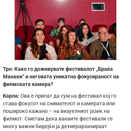
Трн: Како го доживувате фестивалот „Браќа
Манаки“ и неговата уникатна фокусираност на
филмската камера?
Kaрла:
Ова е првпат да сум на фестивал кој го
става фокусот на снимателот и камерата или
пошироко кажано – на визуелниот јазик на
филмот. Сметам дека ваквите фестивали се
многу важни бидејќи ја дехиерархизираат