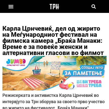
Карла Црнчевиќ, дел од жирито
на Меѓународниот фестивал на
филмска камера „Браќа Манаки:
Време е за повеќе женски и
алтернативни гласови во филмот
Режисерката и активистка Карла Црнчевиќ во
интервјуто за Трн зборува за своето прво учество
во жирито на фестивалот „Браќа Манаки“,