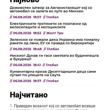
Доживотен затвор за Авганистанецот кој со
автомобил се залета во луѓе во Минхен
//
06.08.2026
18:57
//
Глобал
Електричните тротинети се поопасни од
велосипедите и мотоциклите
//
06.08.2026
18:52
//
Жолт Трн
Зеленски се пожали дека Украина има помалку
ракети од лани, ЕУ се правда со бирократија
//
06.08.2026
18:48
//
Глобал
Нискиот Дунав ги гаси светлата во Будимпешта
и Букурешт
//
06.08.2026
18:41
//
Глобал
Хуманитарна криза: Десетгодишни деца сами
лутаат по улиците на Сеута
//
06.08.2026
18:37
//
Глобал
Најчитано
Приведен возачот кој со автомобил возеше