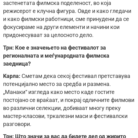
застенетата филмска поделеност, во која
режисерот е клучна фигура. Овде и како гледачи
и како филмски работници, сме принудени да се
фокусираме на други елементи и начини кои
придонесуваат за целосното дело.
Трн: Кое е значењето на фестивалот за
регионалната и меѓународната филмска
заедница?
Kaрла:
Сметам дека секој фестивал претставува
потенцијално место за средба и размена.
„Манаки“ изгледа како место каде гостите
постојано се враќаат, и покрај одличните филмови
во различни селекции, добиваат многу преку
мастер-класови, тркалезни маси и фестивалски
разговори.
Трн: Што значи за вас да бидете дел од жирито