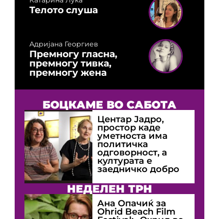
Катарина Лука
Телото слуша
Адријана Георгиев
Премногу гласна,
премногу тивка,
премногу жена
БОЦКАМЕ ВО САБОТА
Центар Јадро,
простор каде
уметноста има
политичка
одговорност, а
културата е
заедничко добро
НЕДЕЛЕН ТРН
Ана Опачиќ за
Оhrid Beach Film