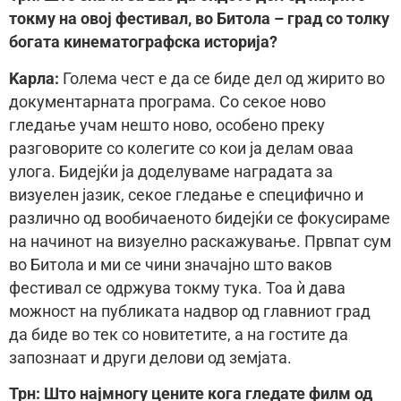
токму на овој фестивал, во Битола – град со толку
богата кинематографска историја?
Kaрла:
Голема чест е да се биде дел од жирито во
документарната програма. Со секое ново
гледање учам нешто ново, особено преку
разговорите со колегите со кои ја делам оваа
улога. Бидејќи ја доделуваме наградата за
визуелен јазик, секое гледање е специфично и
различно од вообичаеното бидејќи се фокусираме
на начинот на визуелно раскажување. Првпат сум
во Битола и ми се чини значајно што ваков
фестивал се одржува токму тука. Тоа ѝ дава
можност на публиката надвор од главниот град
да биде во тек со новитетите, а на гостите да
запознаат и други делови од земјата.
Трн: Што најмногу цените кога гледате филм од