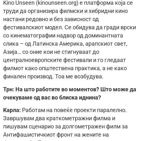
Kino Unseen (kinounseen.org) е платформа која се
труди да организира филмски и хибридни кино
настани редовно и без зависност од
фестивалскиот модел. Се обидува да гради врски
со кинематографии надвор од доминантната
слика – од Латинска Америка, арапскиот свет,
Азија… со оние кои не стигнуваат до
централноевропските фестивали и го гледаат
филмот како општествена практика, а не како
финален производ. Тоа ме возбудува.
Трн: На што работите во моментов? Што може да
очекуваме од вас во блиска иднина?
Kaрла:
Работам на повеќе проекти паралелно.
Завршувам два краткометражни филма и
пишувам сценарио за долгометражен филм за
Антифашистичкиот фронт на жените на