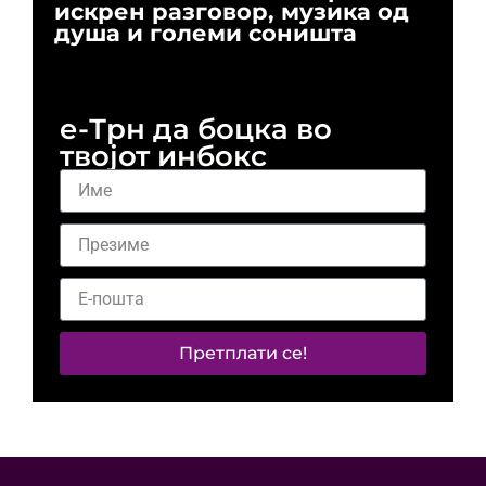
искрен разговор, музика од
го
душа и големи соништа
За
и 
е-Трн да боцка во
твојот инбокс
Претплати се!