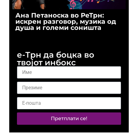
Ана Петаноска во РеТрн:
Ри
искрен разговор, музика од
го
душа и големи соништа
За
и 
е-Трн да боцка во
твојот инбокс
Претплати се!