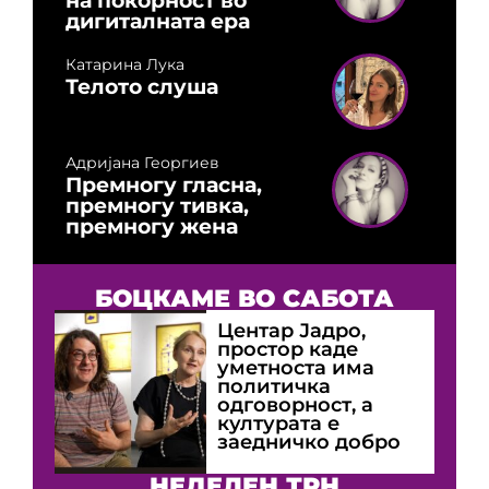
дигиталната ера
Катарина Лука
Телото слуша
Адријана Георгиев
Премногу гласна,
премногу тивка,
премногу жена
БОЦКАМЕ ВО САБОТА
Центар Јадро,
простор каде
уметноста има
политичка
одговорност, а
културата е
заедничко добро
НЕДЕЛЕН ТРН