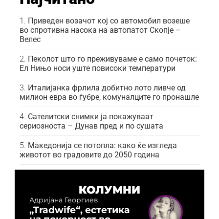
Приведен возачот кој со автомобил возеше
во спротивна насока на автопатот Скопје –
Велес
Пеколот што го преживуваме е само почеток:
Ел Нињо носи уште повисоки температури
Италијанка фрлила добитно лото ливче од
милион евра во ѓубре, комуналците го пронашле
Сателитски снимки ја покажуваат
сериозноста – Дунав пред и по сушата
Македонија се потопла: како ќе изгледа
животот во градовите до 2050 година
КОЛУМНИ
Адријана Георгиев
„Tradwife“, естетика
на покорност во