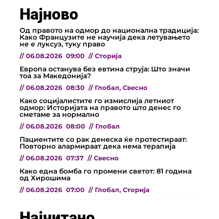
Најново
Од правото на одмор до национална традиција:
Како Французите не научија дека летувањето
не е луксуз, туку право
//
06.08.2026
09:00
//
Сторија
Европа останува без евтина струја: Што значи
тоа за Македонија?
//
06.08.2026
08:30
//
Глобал
,
Свесно
Како социјалистите го измислија летниот
одмор: Историјата на правото што денес го
сметаме за нормално
//
06.08.2026
08:00
//
Глобал
Пациентите со рак денеска ќе протестираат:
Повторно алармираат дека нема терапија
//
06.08.2026
07:37
//
Свесно
Како една бомба го промени светот: 81 година
од Хирошима
//
06.08.2026
07:00
//
Глобал
,
Сторија
Најчитано