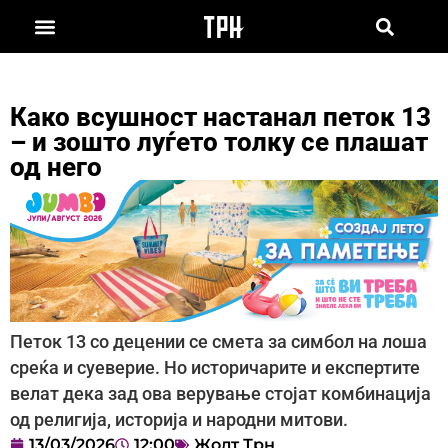
Како всушност настанал петок 13
– и зошто луѓето толку се плашат
од него
Петок 13 со децении се смета за симбол на лоша
среќа и суеверие. Но историчарите и експертите
велат дека зад ова верување стојат комбинација
од религија, историја и народни митови.
13/03/2026
12:00
Жолт Трн