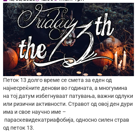
Петок 13 долго време се смета за еден од
најнесреќните денови во годината, а многумина
на тој датум избегнуваат патувања, важни одлуки
или ризични активности. Стравот од овој ден дури
има и свое научно име –
параскевидекатриафобија, односно силен страв
од петок 13.