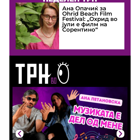
Ана Опачиќ за
Оhrid Beach Film
Festival: „Охрид во
јули е филм на
Сорентино“