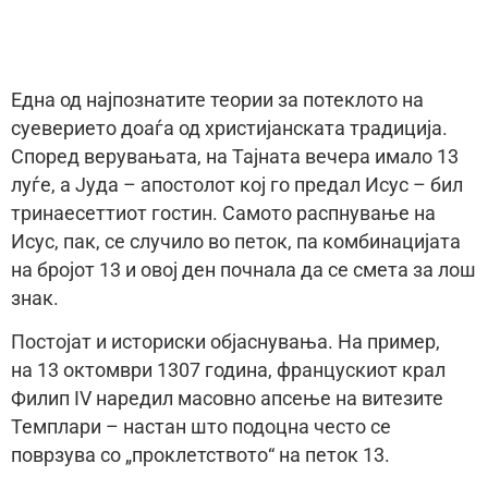
Една од најпознатите теории за потеклото на
суеверието доаѓа од христијанската традиција.
Според верувањата, на Тајната вечера имало 13
луѓе, а Јуда – апостолот кој го предал Исус – бил
тринаесеттиот гостин. Самото распнување на
Исус, пак, се случило во петок, па комбинацијата
на бројот 13 и овој ден почнала да се смета за лош
знак.
Постојат и историски објаснувања. На пример,
на 13 октомври 1307 година, францускиот крал
Филип IV наредил масовно апсење на витезите
Темплари – настан што подоцна често се
поврзува со „проклетството“ на петок 13.