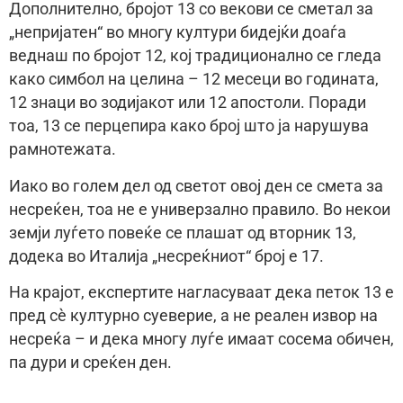
Дополнително, бројот 13 со векови се сметал за
„непријатен“ во многу култури бидејќи доаѓа
веднаш по бројот 12, кој традиционално се гледа
како симбол на целина – 12 месеци во годината,
12 знаци во зодијакот или 12 апостоли. Поради
тоа, 13 се перцепира како број што ја нарушува
рамнотежата.
Иако во голем дел од светот овој ден се смета за
несреќен, тоа не е универзално правило. Во некои
земји луѓето повеќе се плашат од вторник 13,
додека во Италија „несреќниот“ број е 17.
На крајот, експертите нагласуваат дека петок 13 е
пред сè културно суеверие, а не реален извор на
несреќа – и дека многу луѓе имаат сосема обичен,
па дури и среќен ден.