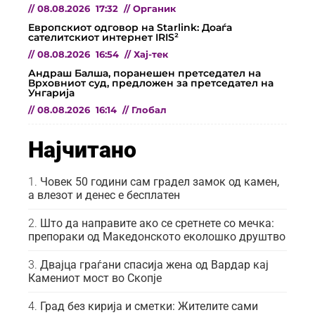
//
08.08.2026
17:32
//
Органик
Европскиот одговор на Starlink: Доаѓа
сателитскиот интернет IRIS²
//
08.08.2026
16:54
//
Хај-тек
Андраш Балша, поранешен претседател на
Врховниот суд, предложен за претседател на
Унгарија
//
08.08.2026
16:14
//
Глобал
Најчитано
Човек 50 години сам градел замок од камен,
а влезот и денес е бесплатен
Што да направите ако се сретнете со мечка:
препораки од Македонското еколошко друштво
Двајца граѓани спасија жена од Вардар кај
Камениот мост во Скопје
Град без кирија и сметки: Жителите сами