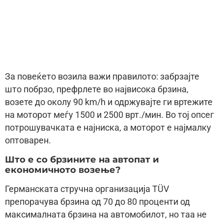
За повеќето возила важи правилото: забрзајте
што побрзо, префрлете во највисока брзина,
возете до околу 90 km/h и одржувајте ги вртежите
на моторот меѓу 1500 и 2500 врт./мин. Во тој опсег
потрошувачката е најниска, а моторот е најмалку
оптоварен.
Што е со брзините на автопат и
економичното возење?
Германската стручна организација TÜV
препорачува брзина од 70 до 80 проценти од
максималната брзина на автомобилот, но таа не