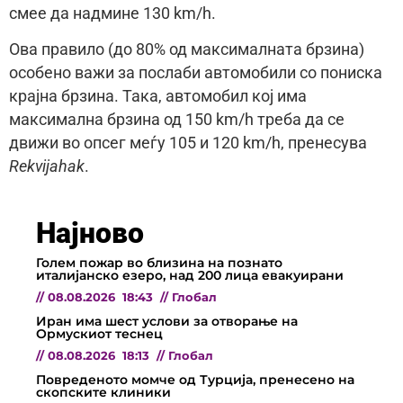
смее да надмине 130 km/h.
Ова правило (до 80% од максималната брзина)
особено важи за послаби автомобили со пониска
крајна брзина. Така, автомобил кој има
максимална брзина од 150 km/h треба да се
движи во опсег меѓу 105 и 120 km/h, пренесува
Rekvijahak
.
Најново
Голем пожар во близина на познато
италијанско езеро, над 200 лица евакуирани
//
08.08.2026
18:43
//
Глобал
Иран има шест услови за отворање на
Ормускиот теснец
//
08.08.2026
18:13
//
Глобал
Повреденото момче од Турција, пренесено на
скопските клиники