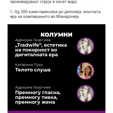
произведуваат струја и носат вода
Од 300 камп-приколки до депонија: златната
ера на кампирањето во Македонија
КОЛУМНИ
Адријана Георгиев
„Tradwife“, естетика
на покорност во
дигиталната ера
Катарина Лука
Телото слуша
Адријана Георгиев
Премногу гласна,
премногу тивка,
премногу жена