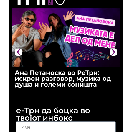
Ана Петаноска во РеТрн:
Ри
искрен разговор, музика од
го
душа и големи соништа
За
и 
е-Трн да боцка во
твојот инбокс