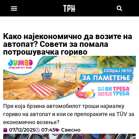
Како најекономично да возите на
автопат? Совети за помала
потрошувачка гориво
При која брзина автомобилот троши најмалку
гориво на автопат и кои се препораките на TÜV за
економично возење?
07/12/2025
07:45
Свесно