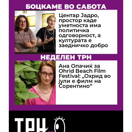
БОЦКАМЕ ВО САБОТА
Центар Јадро,
простор каде
уметноста има
политичка
одговорност, а
културата е
заедничко добро
НЕДЕЛЕН ТРН
Ана Опачиќ за
Оhrid Beach Film
Festival: „Охрид во
јули е филм на
Сорентино“