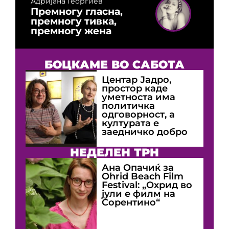
Адријана Георгиев
Премногу гласна,
премногу тивка,
премногу жена
БОЦКАМЕ ВО САБОТА
Центар Јадро,
простор каде
уметноста има
политичка
одговорност, а
културата е
заедничко добро
НЕДЕЛЕН ТРН
Ана Опачиќ за
Оhrid Beach Film
Festival: „Охрид во
јули е филм на
Сорентино“