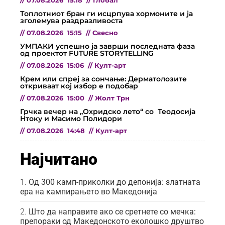
//
07.08.2026
15:18
//
Глобал
Топлотниот бран ги исцрпува хормоните и ја
зголемува раздразливоста
//
07.08.2026
15:15
//
Свесно
УМПАКИ успешно ја заврши последната фаза
од проектот FUTURE STORYTELLING
//
07.08.2026
15:06
//
Култ-арт
Крем или спреј за сончање: Дерматолозите
откриваат кој избор е подобар
//
07.08.2026
15:00
//
Жолт Трн
Грчка вечер на „Охридско лето“ со Теодосија
Нтоку и Масимо Полидори
//
07.08.2026
14:48
//
Култ-арт
Најчитано
Од 300 камп-приколки до депонија: златната
ера на кампирањето во Македонија
Што да направите ако се сретнете со мечка:
препораки од Македонското еколошко друштво