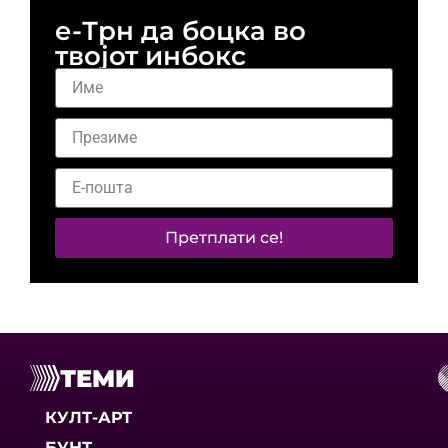
е-Трн да боцка во
твојот инбокс
Претплати се!
ТЕМИ
КУЛТ-АРТ
БУНТ