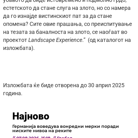
убавото да биде истовремено и подмолно грдо,
естетското да стане слуга на злото, но со намера
да го изнајде вистинскиот пат за да стане
опомена? Сите овие прашања, со преиспитување
на тезата за баналноста на злото, се наоѓаат во
проектот
Landscape Experience
.” (од каталогот на
изложбата).
Изложбата ќе биде отворена до 30 април 2025
година.
Најново
Германија воведува вонредни мерки поради
ниските нивоа на реките