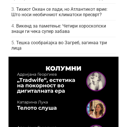
Тихиот Океан се лади, но Атлантикот врие:
Што носи необичниот климатски пресврт?
Викенд за паметење: Четири хороскопски
знаци ги чека супер забава
Тешка сообраќајка во Загреб, загинаа три
лица
КОЛУМНИ
Адријана Георгиев
„Tradwife“, естетика
на покорност во
дигиталната ера
Катарина Лука
Телото слуша