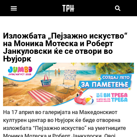
Изложбата „Пејзажно искуство“
на Моника Мотеска и Роберт
Јанкуловски ќе се отвори во
Њујорк
На 17 април во галеријата на Македонскиот
културен центар во Њујорк ќе биде отворена
изложбата “Пејзажно искуство” на уметниците
Моника Мотеска и Роберт Јанкулоски. Овој