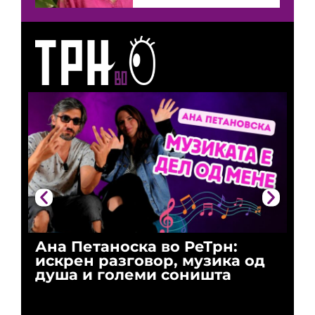
Ана Петаноска во РеТрн:
Ри
искрен разговор, музика од
го
душа и големи соништа
За
и 