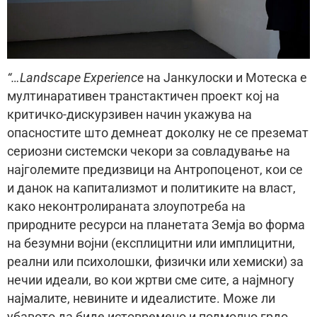
“…Landscape Experience
на Јанкулоски и Мотеска е
мултинаративен транстактичен проект кој на
критичко-дискурзивен начин укажува на
опасностите што демнеат доколку не се преземат
сериозни системски чекори за совладување на
најголемите предизвици на Антропоценот, кои се
и данок на капитализмот и политиките на власт,
како неконтролираната злоупотреба на
природните ресурси на планетата Земја во форма
на безумни војни (експлицитни или имплицитни,
реални или психолошки, физички или хемиски) за
нечии идеали, во кои жртви сме сите, а најмногу
најмалите, невините и идеалистите. Може ли