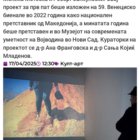
проект за прв пат беше изложен на 59. Венециско
биенале во 2022 година како национален
претставник од Македонија, а минатата година
беше претставен и во Музејот на современата
уметност на Војводина во Нови Сад. Кураторки на
проектот се д-р Ана Франговска и д-р Сања Којиќ
Младенов.
17/04/2025
12:30
Култ-арт