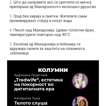
Што да направите ако се сретнете со мечка:
препораки од Македонското еколошко друштво
Град без кирија и сметки: Жителите сами
произведуваат струја и носат вода
Пекол над Македонија: Црвен топлотен бран,
температурите повторно над 40°C
Еколози од Македонија и Албанија ги
здружија силите за заштита на планината
Јабланица
КОЛУМНИ
Адријана Георгиев
„Tradwife“, естетика
на покорност во
дигиталната ера
Катарина Лука
Телото слуша