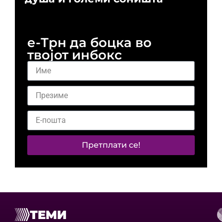
и 
е-Трн да боцка во
твојот инбокс
Претплати се!
ТЕМИ