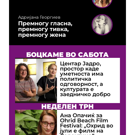
Адријана Георгиев
Премногу гласна,
премногу тивка,
премногу жена
БОЦКАМЕ ВО САБОТА
Центар Јадро,
простор каде
уметноста има
политичка
одговорност, а
културата е
заедничко добро
НЕДЕЛЕН ТРН
Ана Опачиќ за
Оhrid Beach Film
Festival: „Охрид во
јули е филм на