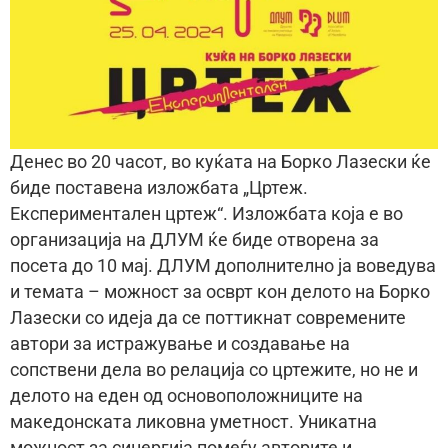
Денес во 20 часот, во куќата на Борко Лазески ќе
биде поставена изложбата „Цртеж.
Експериментален цртеж“. Изложбата која е во
организација на ДЛУМ ќе биде отворена за
посета до 10 мај. ДЛУМ дополнително ја воведува
и темата – можност за осврт кон делото на Борко
Лазески со идеја да се поттикнат современите
автори за истражување и создавање на
сопствени дела во релација со цртежите, но не и
делото на еден од основоположниците на
македонската ликовна уметност. Уникатна