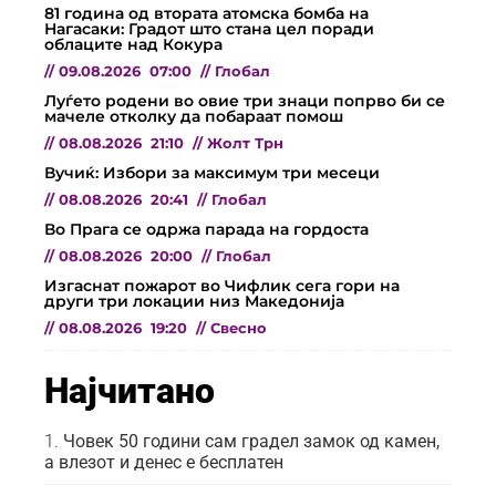
81 година од втората атомска бомба на
Нагасаки: Градот што стана цел поради
облаците над Кокура
//
09.08.2026
07:00
//
Глобал
Луѓето родени во овие три знаци попрво би се
мачеле отколку да побараат помош
//
08.08.2026
21:10
//
Жолт Трн
Вучиќ: Избори за максимум три месеци
//
08.08.2026
20:41
//
Глобал
Во Прага се одржа парада на гордоста
//
08.08.2026
20:00
//
Глобал
Изгаснат пожарот во Чифлик сега гори на
други три локации низ Македонија
//
08.08.2026
19:20
//
Свесно
Најчитано
Човек 50 години сам градел замок од камен,
а влезот и денес е бесплатен