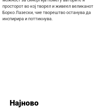
можност за синергија помеѓу авторите и
просторот во кој творел и живеел великанот
Борко Лазески, чие творештво останува да
инспирира и поттикнува.
Најново